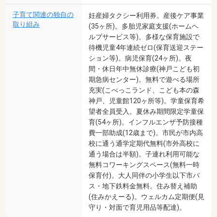
子育て関連の独自の
妊産婦タクシー利用券。産後ケア事業
取り組み
(35ヶ所)。多胎児家庭支援(ホームヘ
ルプサービス等)。多様な保育施設で
待機児童4年連続ゼロ(保育送迎ステー
ション等)。病児保育(24ヶ所)。夜
間・休日年中無休診療(神戸こども初
期急病センター)。無料で遊べる場所
充実(こべっこランド、こども本の森
神戸、児童館120ヶ所等)。学童保育希
望者全員受入。夏休み期間限定学童保
育(54ヶ所)。インフルエンザ予防接種
費一部助成(12歳まで)。市民が市内高
校に通う通学定期代無料(市外高校に
通う場合は半額)。子連れ利用可能な
無料コワーキングスペース(無料一時
保育付)。大人同伴の小学生以下市バ
ス・地下鉄料金無料。住み替え補助
(住みかえーる)。ウェルカム定期便(見
守り・対面で育児用品等配達)。