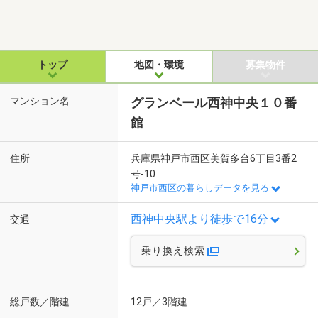
トップ
地図・環境
募集物件
マンション名
グランベール西神中央１０番
館
住所
兵庫県神戸市西区美賀多台6丁目3番2
号-10
神戸市西区の暮らしデータを見る
西神中央駅より徒歩で16分
交通
乗り換え検索
総戸数／階建
12戸／3階建