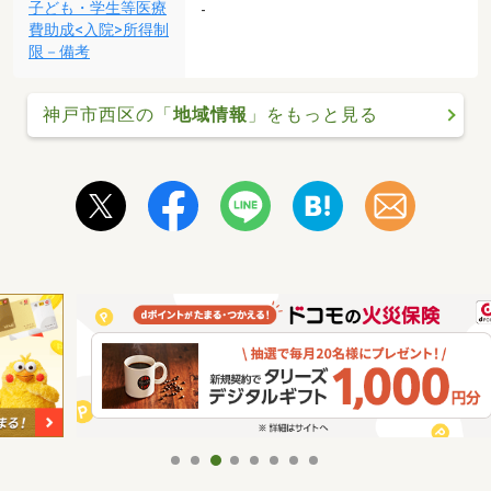
子ども・学生等医療
-
費助成<入院>所得制
限－備考
神戸市西区の「
地域情報
」をもっと見る