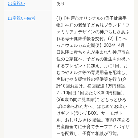
出産祝い
あり
出産祝い-備考
(1)【神戸市オリジナルの母子健康手
帳】神戸の老舗子ども服ブランド「フ
ァミリア」デザインの神戸らしさあふ
れる母子健康手帳を交付。(2)【こべ
っこウェルカム定期便】2024年4月1
日以降に赤ちゃんが生まれた神戸市在
住のご家庭へ、子どもの誕生をお祝い
するプレゼントに加え、月に1回、お
むつやミルク等の育児用品を配達し、
声掛けや支援情報の提供等を行う(合
計10回お届け。初回配達:1万円相当、
2～10回目:1回あたり3,000円相当)。
(3)0歳の間に児童館(こどもっとひろ
ば)に来られた方へ、はじめてお出か
けギフト(ランチBOX、サーモボト
ル、おしりふき)を贈呈。市内120ある
児童館全てに子育てチーフアドバイザ
ーを配置し、子育て相談が可能。