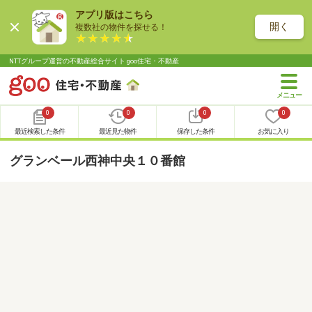
アプリ版はこちら
開く
複数社の物件を探せる！
NTTグループ運営の不動産総合サイト goo住宅・不動産
0
0
0
0
最近検索した条件
最近見た物件
保存した条件
お気に入り
グランベール西神中央１０番館