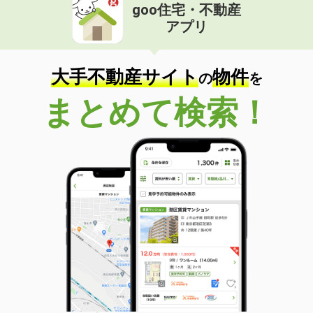
goo住宅・不動産
アプリ
大手不動産サイト
物件
の
を
まとめて検索！