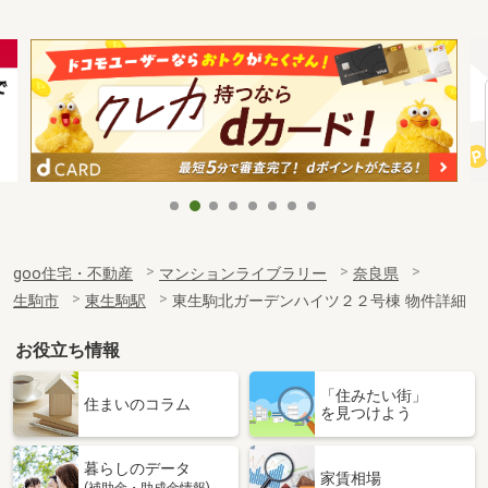
goo住宅・不動産
マンションライブラリー
奈良県
生駒市
東生駒駅
東生駒北ガーデンハイツ２２号棟 物件詳細
お役立ち情報
「住みたい街」
住まいのコラム
を見つけよう
暮らしのデータ
家賃相場
(補助金・助成金情報)