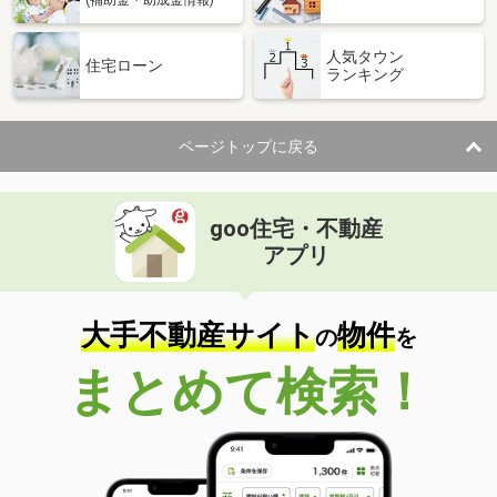
人気タウン
住宅ローン
ランキング
ページトップに戻る
goo住宅・不動産
アプリ
大手不動産サイト
物件
の
を
まとめて検索！