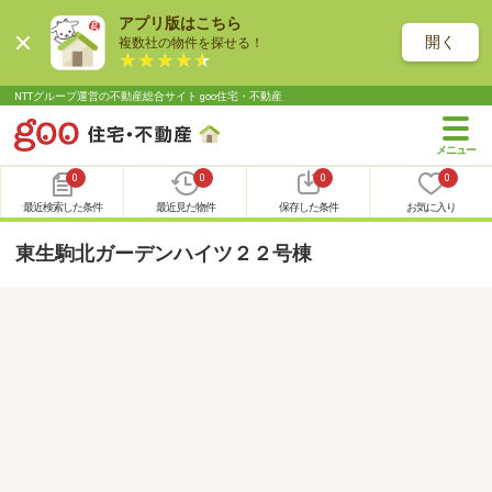
アプリ版はこちら
開く
複数社の物件を探せる！
NTTグループ運営の不動産総合サイト goo住宅・不動産
0
0
0
0
最近検索した条件
最近見た物件
保存した条件
お気に入り
東生駒北ガーデンハイツ２２号棟