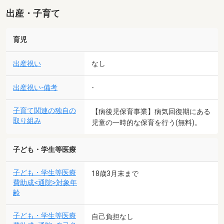
出産・子育て
育児
出産祝い
なし
出産祝い-備考
-
子育て関連の独自の
【病後児保育事業】病気回復期にある
取り組み
児童の一時的な保育を行う(無料)。
子ども・学生等医療
子ども・学生等医療
18歳3月末まで
費助成<通院>対象年
齢
子ども・学生等医療
自己負担なし