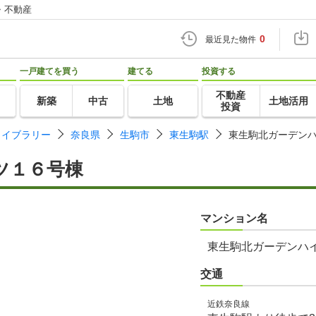
・不動産
0
最近見た物件
一戸建てを買う
建てる
投資する
不動産
新築
中古
土地
土地活用
投資
ライブラリー
奈良県
生駒市
東生駒駅
東生駒北ガーデン
ツ１６号棟
マンション名
東生駒北ガーデンハ
交通
近鉄奈良線