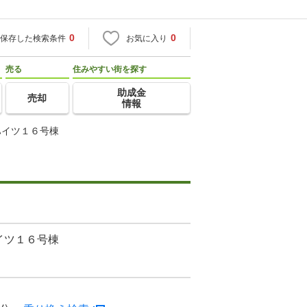
0
0
保存した検索条件
お気に入り
売る
住みやすい街を探す
助成金
売却
情報
ハイツ１６号棟
イツ１６号棟