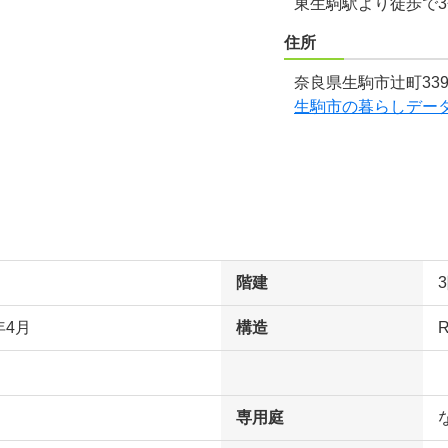
東生駒駅より徒歩で
住所
奈良県生駒市辻町339
生駒市の暮らしデー
階建
年4月
構造
専用庭