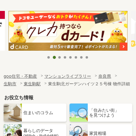
goo住宅・不動産
マンションライブラリー
奈良県
生駒市
東生駒駅
東生駒北ガーデンハイツ２５号棟 物件詳細
お役立ち情報
「住みたい街」
住まいのコラム
を見つけよう
暮らしのデータ
家賃相場
(補助金・助成金情報)