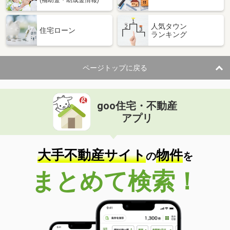
人気タウン
住宅ローン
ランキング
ページトップに戻る
goo住宅・不動産
アプリ
大手不動産サイト
物件
の
を
まとめて検索！