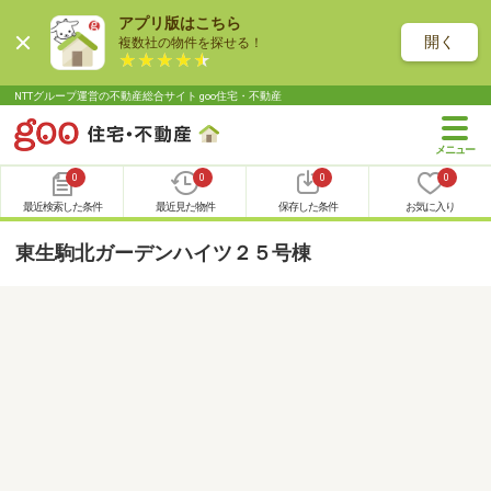
アプリ版はこちら
開く
複数社の物件を探せる！
NTTグループ運営の不動産総合サイト goo住宅・不動産
0
0
0
0
最近検索した条件
最近見た物件
保存した条件
お気に入り
東生駒北ガーデンハイツ２５号棟