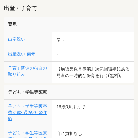
出産・子育て
育児
出産祝い
なし
出産祝い-備考
-
子育て関連の独自の
【病後児保育事業】病気回復期にある
取り組み
児童の一時的な保育を行う(無料)。
子ども・学生等医療
子ども・学生等医療
18歳3月末まで
費助成<通院>対象年
齢
子ども・学生等医療
自己負担なし