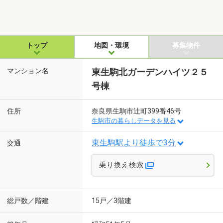
トップ
地図・環境
募集物件
マンション名
東生駒北ガーデンハイツ２５
号棟
住所
奈良県生駒市辻町399番46号
生駒市の暮らしデータを見る
東生駒駅より徒歩で3分
交通
乗り換え検索
総戸数／階建
15戸／3階建