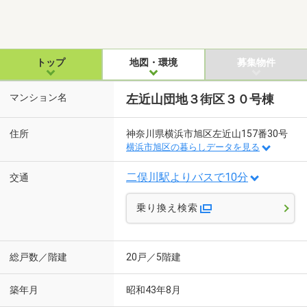
トップ
地図・環境
募集物件
マンション名
左近山団地３街区３０号棟
住所
神奈川県横浜市旭区左近山157番30号
横浜市旭区の暮らしデータを見る
二俣川駅よりバスで10分
交通
乗り換え検索
総戸数／階建
20戸／5階建
築年月
昭和43年8月