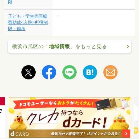
限
子ども・学生等医療
-
費助成<入院>所得制
限－備考
横浜市旭区の「
地域情報
」をもっと見る