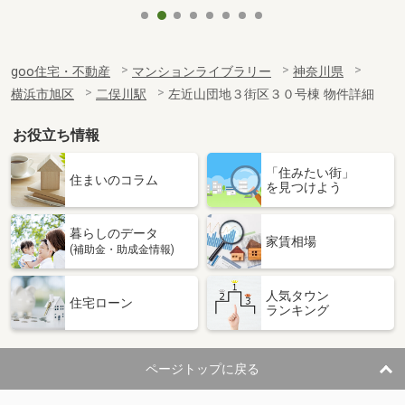
goo住宅・不動産
マンションライブラリー
神奈川県
横浜市旭区
二俣川駅
左近山団地３街区３０号棟 物件詳細
お役立ち情報
「住みたい街」
住まいのコラム
を見つけよう
暮らしのデータ
家賃相場
(補助金・助成金情報)
人気タウン
住宅ローン
ランキング
ページトップに戻る