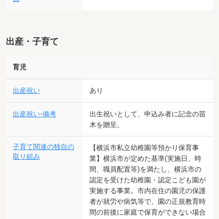
出産・子育て
育児
出産祝い
あり
出産祝い-備考
出生祝いとして、申込み者に記念の苗
木を贈呈。
子育て関連の独自の
【横浜市私立幼稚園等預かり保育事
取り組み
業】横浜市が定めた基準(実施日、時
間、職員配置等)を満たし、横浜市の
認定を受けた幼稚園・認定こども園が
実施する事業。市内在住の園児の保護
者が就労や病気等で、園の正規教育時
間の前後に家庭で保育ができない場合