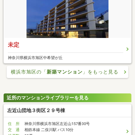
未定
神奈川県横浜市旭区中希望が丘
横浜市旭区の「
新築マンション
」をもっと見る
近所のマンションライブラリーを見る
左近山団地３街区２９号棟
住 所
神奈川県横浜市旭区左近山157番30号
交 通
相鉄本線 二俣川駅 バス10分