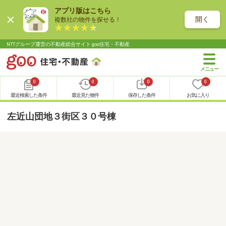
アプリ版はこちら
開く
複数社の物件を探せる！
NTTグループ運営の不動産総合サイト goo住宅・不動産
0
0
0
0
最近検索した条件
最近見た物件
保存した条件
お気に入り
左近山団地３街区３０号棟