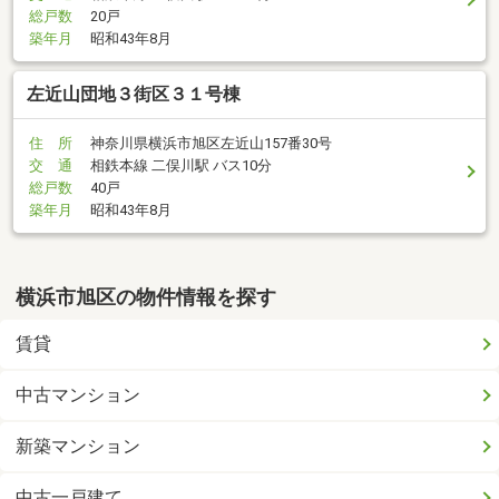
総戸数
20戸
築年月
昭和43年8月
左近山団地３街区３１号棟
住 所
神奈川県横浜市旭区左近山157番30号
交 通
相鉄本線 二俣川駅 バス10分
総戸数
40戸
築年月
昭和43年8月
横浜市旭区の物件情報を探す
賃貸
中古マンション
新築マンション
中古一戸建て