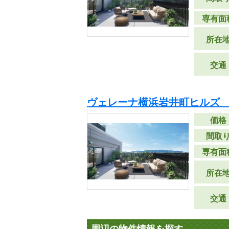
専有面
所在
交通
ヴェレーナ横浜岩井町ヒルズ 
価格
間取
専有面
所在
交通