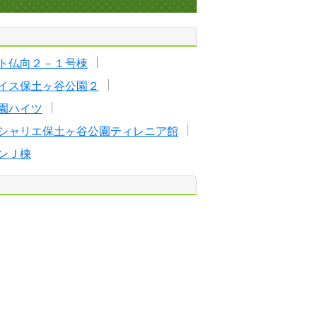
ト仏向２－１号棟
イス保土ヶ谷公園２
園ハイツ
シャリエ保土ヶ谷公園ティレニア館
ンＪ棟