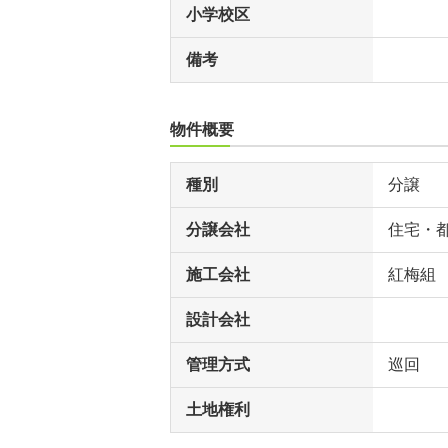
小学校区
備考
物件概要
種別
分譲
分譲会社
住宅・
施工会社
紅梅組
設計会社
管理方式
巡回
土地権利