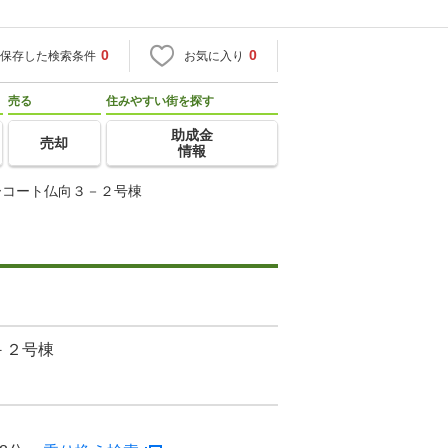
0
0
保存した検索条件
お気に入り
売る
住みやすい街を探す
助成金
売却
情報
ーコート仏向３－２号棟
－２号棟