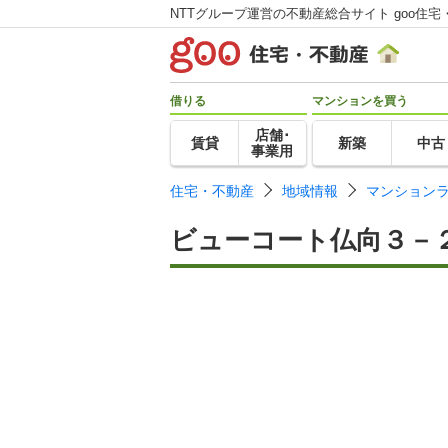
NTTグループ運営の不動産総合サイト goo住宅
借りる
マンションを買う
店舗･
賃貸
新築
中古
事業用
住宅・不動産
地域情報
マンション
ビューコート仏向３－