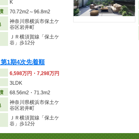
K
積
70.72m
2
～96.8m
2
神奈川県横浜市保土ケ
地
谷区岩井町
ＪＲ横須賀線「保土ケ
谷」歩12分
第1期4次先着順
6,598万円・7,298万円
り
3LDK
積
68.56m
2
・71.3m
2
神奈川県横浜市保土ケ
地
谷区岩井町
ＪＲ横須賀線「保土ケ
谷」歩12分