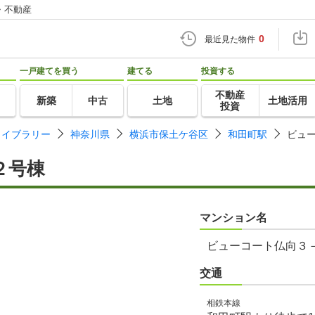
・不動産
0
最近見た物件
一戸建てを買う
建てる
投資する
不動産
新築
中古
土地
土地活用
投資
ライブラリー
神奈川県
横浜市保土ケ谷区
和田町駅
ビュ
２号棟
マンション名
ビューコート仏向３
交通
相鉄本線