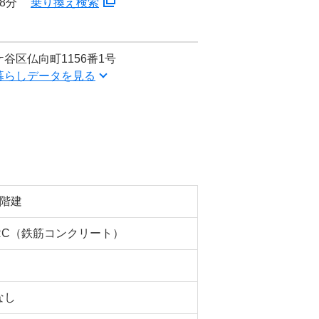
8分
乗り換え検索
谷区仏向町1156番1号
暮らしデータを見る
3階建
RC（鉄筋コンクリート）
なし