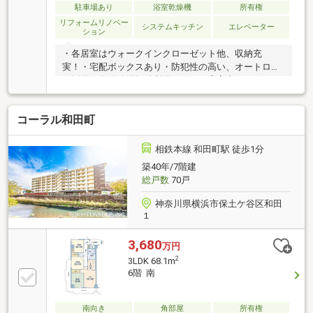
CF・フローリング張替・建具交換・キッチン交換・ユ
駐車場あり
浴室乾燥機
所有権
ニットバス交換・トイレ交換・洗面台交換・照明取付
リフォームリノベー
システムキッチン
エレベーター
ション
など
・各居室はウォークインクローゼット他、収納充
実！・宅配ボックスあり・防犯性の高い、オートロッ
ク採用・有線放送無償利用できます◎室内リノベーシ
ョン工事完了済み（2026年4月）◎・キッチン水栓、
コンロ、レンジフード交換・洗面台交換・トイレ交
コーラル和田町
換・ドアノブ交換・照明器具交換・フロアタイル、ク
ロス張替・給湯器交換、他2024年 エレベーター更新
工事2023年 防水工事2021年 機械式立体駐車場修繕
相鉄本線 和田町駅 徒歩1分
工事済2020年 大規模修繕工事実施済
築40年/7階建
総戸数
70戸
神奈川県横浜市保土ケ谷区和田
１
3,680
万円
2
3LDK 68.1m
6階 南
南向き
角部屋
所有権