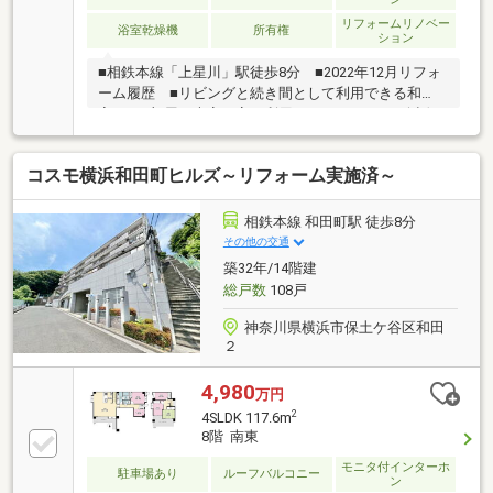
リフォームリノベー
浴室乾燥機
所有権
ション
■相鉄本線「上星川」駅徒歩8分 ■2022年12月リフォ
ーム履歴 ■リビングと続き間として利用できる和
室 ■お部屋は大変丁寧に利用されております■会話の
弾むカウンターキッチン ■帰宅時間がバラバラの家
族に嬉しい追い焚き機能付き ■浄水器一体型水栓で
コスモ横浜和田町ヒルズ～リフォーム実施済～
快適にご使用いただけます！ ■小学校徒歩4分、中学
校徒歩7分と子育て環境良好 ■周辺にスーパー・コン
ビニ等が揃った買い物利便性の良い立地 ーリフォー
相鉄本線 和田町駅 徒歩8分
ム内容ー（2022年12月完了済） ■キッチン・浴室・
その他の交通
洗面化粧台・トイレ交換 ■フローリング・カーペッ
築32年/14階建
ト張替 ■壁クロス貼替等 ※専用庭：40.45平米
総戸数
108戸
神奈川県横浜市保土ケ谷区和田
２
4,980
万円
2
4SLDK 117.6m
8階 南東
モニタ付インターホ
駐車場あり
ルーフバルコニー
ン