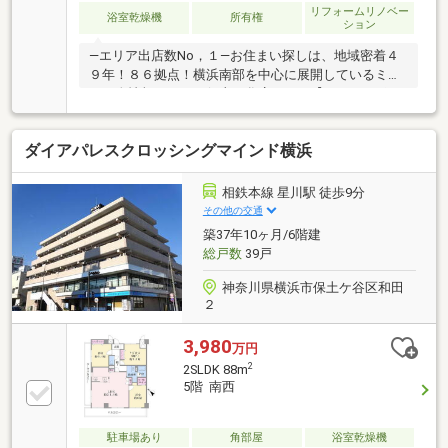
リフォームリノベー
浴室乾燥機
所有権
ション
―エリア出店数No，１―お住まい探しは、地域密着４
９年！８６拠点！横浜南部を中心に展開しているミッ
ク三春情報センター保土ヶ谷店まで！【オススメポイ
ント】■相鉄線「和田町」駅まで徒歩９分の好立地！■
新規リフォーム完成済み！いつでもご内覧可能！（詳
ダイアパレスクロッシングマインド横浜
細なリフォーム内容は、お気軽にお問い合わせくださ
い）■南西角部屋・８階９階部分／日当たり・通風・
眺望良好「とりあえず内見してみたい、近隣物件も一
相鉄本線 星川駅 徒歩9分
緒に案内してほしい」「まずはローンに関する相談に
その他の交通
乗ってほしい」「リフォームの提案もしてほしい」ま
築37年10ヶ月/6階建
ずは、お気軽にお客様のご希望条件をお聞かせくださ
総戸数
39戸
い！お問合せお待ちしております！
神奈川県横浜市保土ケ谷区和田
２
3,980
万円
2
2SLDK 88m
5階 南西
駐車場あり
角部屋
浴室乾燥機