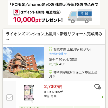
ホンでセキュリティ面にも配慮◆内装リフォーム済。
新生活をイメージしながらゆっくりとご見学いただけ
ます
ライオンズマンション上星川～新規リフォーム完成済み
～
相鉄本線 上星川駅 徒歩7分
その他の交通
築44年10ヶ月/5階建
総戸数
41戸
神奈川県横浜市保土ケ谷区上星
川３
2,730
万円
2
3LDK 59.85m
3階 南西