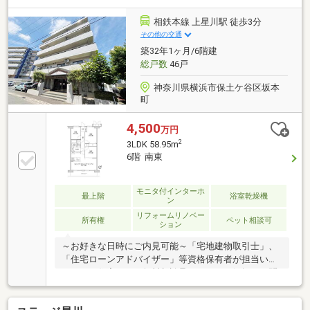
デッキがあるため、日当たり、眺望良好・約18.5畳の
広々リビング・廊下側、キッチン横から洗面所にアク
相鉄本線 上星川駅 徒歩3分
セス可能なため、生活動線に無駄がございません・廊
その他の交通
下の面積が少なく、無駄のない間取り設計・LDK収
築32年1ヶ月/6階建
納、各居室収納があり、お部屋を広々とお使いいただ
総戸数
46戸
けます。
神奈川県横浜市保土ケ谷区坂本
町
4,500
万円
2
3LDK 58.95m
6階 南東
モニタ付インターホ
最上階
浴室乾燥機
ン
リフォームリノベー
所有権
ペット相談可
ション
～お好きな日時にご内見可能～「宅地建物取引士」、
「住宅ローンアドバイザー」等資格保有者が担当いた
します！住宅ローン無料相談承ります！お気軽にお問
合せください！