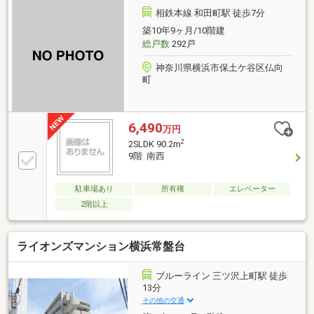
とりある快適な生活を叶えます。◆徒歩１分のバス停
相鉄本線 和田町駅 徒歩7分
から複数駅へアクセスできる便利な立地でありなが
築10年9ヶ月/10階建
ら、陽当りと風通しに恵まれた５階のお部屋では、周
総戸数
292戸
囲の豊かな緑と穏やかな住環境を楽しみながら上質な
時間をゆったり過ごせます。【お問い合わせは【フリ
神奈川県横浜市保土ケ谷区仏向
ーダイヤル：01
町
6,490
万円
2
2SLDK 90.2m
9階 南西
駐車場あり
所有権
エレベーター
2階以上
ライオンズマンション横浜常盤台
ブルーライン 三ツ沢上町駅 徒歩
13分
その他の交通