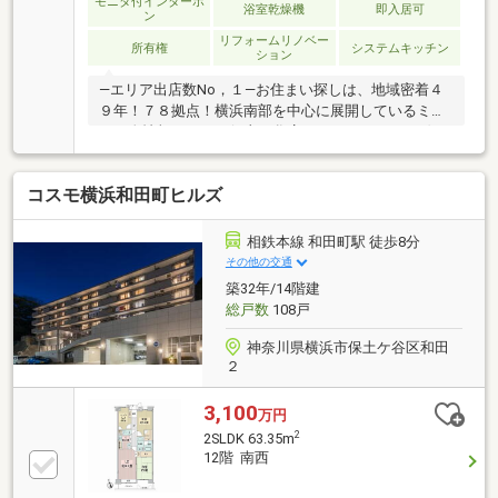
モニタ付インターホ
浴室乾燥機
即入居可
ン
リフォームリノベー
所有権
システムキッチン
ション
―エリア出店数No，１―お住まい探しは、地域密着４
９年！７８拠点！横浜南部を中心に展開しているミッ
ク三春情報センター保土ヶ谷店まで！■バルコニー側
に建物が無いため、日当たり・開放感ございます■上
星川駅まで平坦徒歩７分の好立地近くにサミット等が
コスモ横浜和田町ヒルズ
あり、買い物施設に困りません■エアコン３部屋設置
可能「とりあえず内見してみたい、近隣物件も一緒に
案内してほしい」「まずはローンに関する相談に乗っ
相鉄本線 和田町駅 徒歩8分
てほしい」様々な不安の解消や、ご要望について明確
その他の交通
にお応えいたします。まずは、お気軽にお客様のご希
築32年/14階建
望条件をお聞かせください！お問合せお待ちしており
総戸数
108戸
ます！
神奈川県横浜市保土ケ谷区和田
２
3,100
万円
2
2SLDK 63.35m
12階 南西