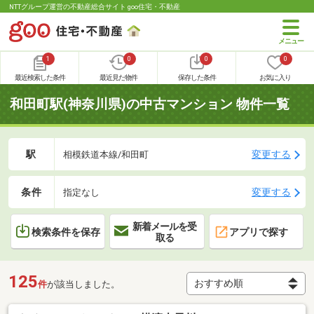
NTTグループ運営の不動産総合サイト goo住宅・不動産
1
0
0
0
最近検索した条件
最近見た物件
保存した条件
お気に入り
和田町駅(神奈川県)の中古マンション 物件一覧
駅
変更する
相模鉄道本線/和田町
条件
変更する
指定なし
新着メールを受
検索条件を保存
アプリで探す
取る
125
件
が該当しました。