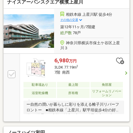
ナイスアーバンスクエア横濱上星川
相鉄本線 上星川駅 徒歩4分
その他の交通
築12年11ヶ月/7階建
総戸数
78戸
神奈川県横浜市保土ケ谷区上星
川３
6,980
万円
2
3LDK 77.19m
7階 南西
駐車場あり
最上階
角部屋
リフォームリノベー
浴室乾燥機
所有権
ション
ー自然の潤いが暮らしに彩りを添える帷子川リバーフ
ロントー ■相鉄本線「上星川」駅平坦徒歩4分の好立
地 ■地震から家族と財産を守る、耐震強度1.25倍の
「強耐震」構造採用マンション ■31㎡超の大型ルー
フバルコニーで陽当たり・通風・眺望良好！■ダブル
ノースハイツ和田
オートロックシステム採用■南西側は間口9.75ｍのワイ