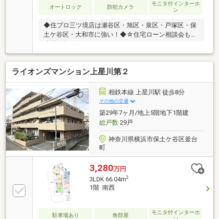
の住まい探しをお手伝いします ━━━━━・・・物件
モニタ付インターホ
オートロック
防犯カメラ
ン
の詳細・ご相談はお気軽にお問い合わせください。
◆住プロ三ツ境店は瀬谷区・旭区・泉区・戸塚区・保
土ケ谷区・大和市に強い！◆☆住宅ローン相談会も随
時開催中☆
ライオンズマンション上星川第２
相鉄本線 上星川駅 徒歩8分
その他の交通
築29年7ヶ月/地上5階地下1階建
総戸数
29戸
神奈川県横浜市保土ケ谷区釜台
町
3,280
万円
2
3LDK 66.04m
1階 南西
モニタ付インターホ
駐車場あり
角部屋
ン