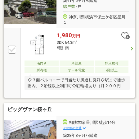
築41年5ヶ月/6階建
な室内環境です。
総戸数
-戸
神奈川県横浜市保土ケ谷区星川
１
1,980
万円
2
3DK 64.3m
5階 南
南向き
角部屋
即入居可
所有権
オール電化
2階以上
◇３面バルコニーで日当たり風通し良好◇駅まで徒歩
圏内、２沿線以上利用可◇駐輪場あり（月２００円）
※現況有姿引き渡しです
ビッグヴァン桜ヶ丘
相鉄本線 星川駅 徒歩14分
その他の交通
築28年8ヶ月/7階建