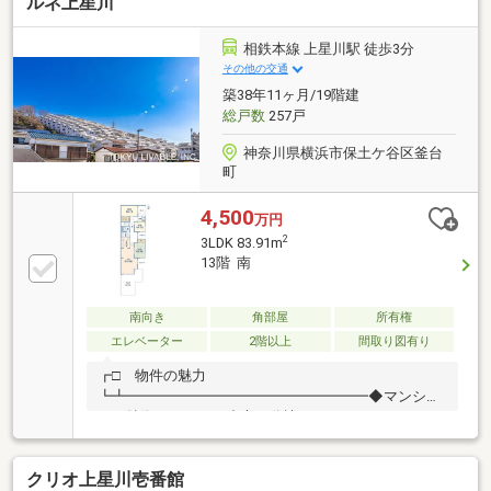
ルネ上星川
窓付きの約3.1帖サービススペースは、多目的に利用可
能・住戸の独立性を高める玄関ポーチ有・即引渡し可
能(残金精算後)▼周辺環境・スーパー「そうてつロー
相鉄本線 上星川駅 徒歩3分
ゼン上星川店」 徒歩5分(約350m)■ ご希望の住まい探
その他の交通
しをお手伝いします ━━━━━・・・物件の詳細・ご
築38年11ヶ月/19階建
相談はお気軽にお問い合わせください。
総戸数
257戸
神奈川県横浜市保土ケ谷区釜台
町
4,500
万円
2
3LDK 83.91m
13階 南
南向き
角部屋
所有権
エレベーター
2階以上
間取り図有り
┏□ 物件の魅力
┗┻━━━━━━━━━━━━━━━━━◆マンショ
ンの特徴・2SLDKを中心に分譲されたファミリーにお
すすめの高層マンションです。・最寄り駅は相模鉄道
本線上星川駅から徒歩3分、和田町駅から徒歩14分の
クリオ上星川壱番館
立地◆お部屋の特徴・南西向き、約14.9畳のリビング