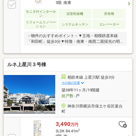
5階 南東
モニタ付インターホ
浴室乾燥機
所有権
ン
リフォームリノベー
システムキッチン
エレベーター
ション
－物件のおすすめポイント－▼立地・相模鉄道本線
「和田町」徒歩3分▼特徴・南東・南西二面採光の明
るいLD・住空間を広く活用可能な壁付キッチンを採
用・各洋室・廊下に収納スペース有▼設備・浄水器・
食洗機・浴室乾燥機▼2023年1月室内リフォーム履歴
ルネ上星川３号棟
【交換】システムキッチン、UB、トイレ、洗面化粧
台、建具【その他】全室クロス・フローリング張替 他
▼周辺環境・スーパーマーケットセルシオ和田町店 徒
相鉄本線 上星川駅 徒歩3分
歩2分(約140m)・和田公園 徒歩4分(約310m)■ ご希望の
その他の交通
住まい探しをお手伝いします ━━━━━・・・物件の
築38年11ヶ月/19階建
詳細・ご相談はお気軽にお問い合わせください。
総戸数
-戸
神奈川県横浜市保土ケ谷区釜台
町
3,490
万円
2
3LDK 84.41m