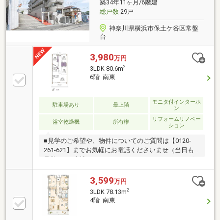
築34年11ヶ月/6階建
総戸数
29戸
神奈川県横浜市保土ケ谷区常盤
台
3,980
万円
2
3LDK 80.6m
6階 南東
モニタ付インターホ
駐車場あり
最上階
ン
リフォームリノベー
浴室乾燥機
所有権
ション
■見学のご希望や、物件についてのご質問は【0120-
261-621】までお気軽にお電話くださいませ（当日も
見学可）■当社は、スター・マイカ・ホールディング
ス（東証プライム上場）のグループ会社です○令和8年
4月24日 リフォーム済み『アフターサービス保証
3,599
万円
付』 ＊ 特典 ＊給排水設備・水廻りなどのアフタ
2
3LDK 78.13m
ーサービス期間を“2年→最長10年”に延長いたします。
4階 南東
詳細はお問い合わせください。※本特典は、予告なく
変更または終了する場合がございます。・クロス・