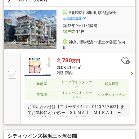
ドスパンーリフォーム内容ー（2026年8月末完了予
定）・キッチン/浴室/トイレ/洗面室新規交換・フロー
相鉄本線 和田町駅 徒歩6分
リング張替・クロス貼替・建具新規交換・エアコン1
その他の交通
台等※世界情勢の影響により、完工時期が延期となる
築42年9ヶ月/4階建
可能性がございます。▼リンクから360度のヴァーチ
総戸数
14戸
ャル画像が見られます▼
神奈川県横浜市保土ケ谷区仏向
町
2,780
万円
2
2LDK 51.04m
2階 南西
モニタ付インターホ
角部屋
即入居可
ン
リフォームリノベー
所有権
システムキッチン
ション
お問い合わせは【フリーダイヤル：0120-759-652】ま
でお気軽にどうぞ♪― ＳＵＭＡＩ ＭＩＲＡＩ ―◇
相鉄線「和田町」駅徒歩6分！駅から平坦アクセス
♪◇2階部分、南西向き、角住戸の2LDKで陽当り・通
風良好です◇リノベーションにより美しく快適に生ま
シティウインズ横浜三ッ沢公園
れ変わりました◇暮らしの中心となるLDKはエアコン