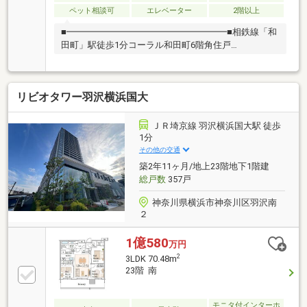
ペット相談可
エレベーター
2階以上
■━━━━━━━━━━━━━━━━━━■相鉄線「和
田町」駅徒歩1分コーラル和田町6階角住戸
■━━━━━━━━━━━━━━━━━━■┏□ アク
セス ┗┻━━━━━━━━━━━━━━━━━・相
鉄線「和田町」駅徒歩1分┏□ ポイント
リビオタワー羽沢横浜国大
┗┻━━━━━━━━━━━━━━━━━・和田町駅
徒歩1分の立地・南と西の角住戸・大切なペットと一
緒に暮らせる「ペット飼育可」のマンション（規約に
ＪＲ埼京線 羽沢横浜国大駅 徒歩
よる制限あり）・昭和60年10月築「新耐震基準」のマ
1分
ンション・管理会社：日本ハウズイング株式会社現地
その他の交通
は空室につき、内覧も可能な状態となっております。
築2年11ヶ月/地上23階地下1階建
まずはお気軽にお問い合わせください。
総戸数
357戸
神奈川県横浜市神奈川区羽沢南
２
1億580
万円
2
3LDK 70.48m
23階 南
モニタ付インターホ