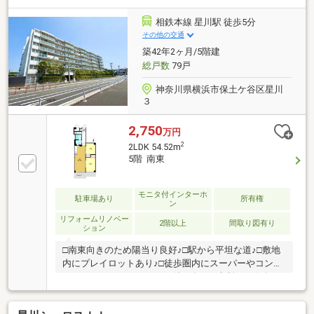
ョン◆専有面積：７５．４６㎡ ３ＬＤＫ
相鉄本線 星川駅 徒歩5分
その他の交通
築42年2ヶ月/5階建
総戸数
79戸
神奈川県横浜市保土ケ谷区星川
３
2,750
万円
2
2LDK 54.52m
5階 南東
モニタ付インターホ
駐車場あり
所有権
ン
リフォームリノベー
2階以上
間取り図有り
ション
□南東向きのため陽当り良好♪□駅から平坦な道♪□敷地
内にプレイロットあり♪□徒歩圏内にスーパーやコンビ
ニエンスストアあり♪□その他、各種ご相談もお気軽に
どうぞ！ 住宅ローンのご相談やエリアのご相談など
お気軽にお問い合わせください。