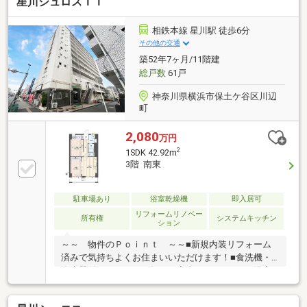
星川シュロスＩＩ
相鉄本線 星川駅 徒歩6分
その他の交通
築52年7ヶ月/11階建
総戸数
61戸
神奈川県横浜市保土ケ谷区川辺
町
2,080
万円
2
1SDK 42.92m
3階 南東
駐車場あり
浴室乾燥機
即入居可
リフォームリノベー
所有権
システムキッチン
ション
～～ 物件のＰｏｉｎｔ ～～■新規内装リフォーム
済みで気持ちよくお住まいいただけます！■食洗機・
浄水器付きキッチンで毎日の家事をサポート！■浴室
乾燥機付きで雨の日のお洗濯にも便利！■南東向きに
つき陽当たりの良い明るい住戸です！■約5.4帖のサー