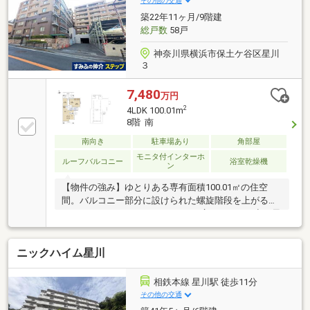
その他の交通
定の場所へのお迎えも対応します。
築22年11ヶ月/9階建
総戸数
58戸
神奈川県横浜市保土ケ谷区星川
３
7,480
万円
2
4LDK 100.01m
8階 南
南向き
駐車場あり
角部屋
モニタ付インターホ
ルーフバルコニー
浴室乾燥機
ン
【物件の強み】ゆとりある専有面積100.01㎡の住空
間。バルコニー部分に設けられた螺旋階段を上がる
と、47.72㎡のルーフバルコニーが広がります。空と風
を感じるルーフバルコニーではガーデニングなど多彩
な楽しみ方が可能です。・9階建8階部分の開放感のあ
ニックハイム星川
る住戸。・専有面積100㎡超、ＬＤＫ約18.3帖のゆとり
ある空間設計。・採光・通風に優れた2面バルコニ
ー。・足元から温める床暖房付（LD部分）・ゆとりあ
相鉄本線 星川駅 徒歩11分
るポーチはプライバシー性と独立性を高めます。・南
その他の交通
向きの角住戸。日当たり・通風に優れ、明るく開放的