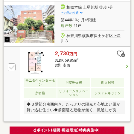
器・浴室乾燥機・追い焚き機能付き！ーリフォーム内
容ー（2026年7月15日完了）・システムキッチン・ユ
相鉄本線 上星川駅 徒歩7分
ニットバス・洗面化粧台・トイレ・壁天井クロス・フ
その他の交通
ロアタイル・フローリング・給湯、給水、排水管新規
築44年10ヶ月/5階建
配管・照明器具、分電盤・建具・下足入・給湯器・室
総戸数
41戸
内クリーニング 等
神奈川県横浜市保土ケ谷区上星
川３
2,730
万円
2
3LDK 59.85m
3階 南西
モニタ付インターホ
浴室乾燥機
即入居可
ン
リフォームリノベー
所有権
システムキッチン
ション
◆３階部分南西向き。たっぷりの陽光と心地よい風が
舞い込む住まい◆前面遮る建物が無く、風通しが良
く、開放感溢れるお部屋です◆平坦徒歩圏内にスーパ
ーやコンビニ等買物施設が充実しています◆3面鏡タ
イプの洗面台で収納たっぷり◆浴室には浴室換気乾燥
機付で毎日快適なバスタイムを◆モニター付インター