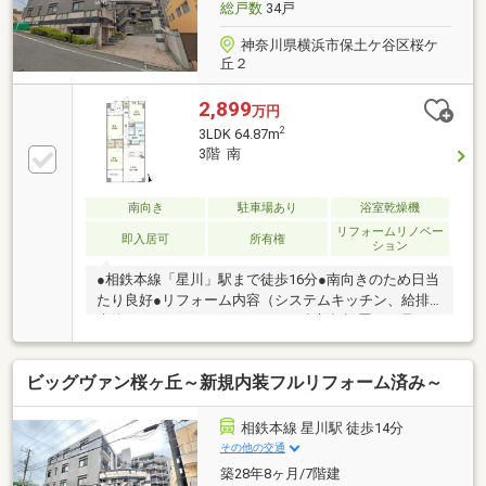
総戸数
34戸
神奈川県横浜市保土ケ谷区桜ケ
丘２
2,899
万円
2
3LDK 64.87m
3階 南
南向き
駐車場あり
浴室乾燥機
リフォームリノベー
即入居可
所有権
ション
●相鉄本線「星川」駅まで徒歩16分●南向きのため日当
たり良好●リフォーム内容（システムキッチン、給排
水管、ユニットバス、エアコン1台新規設置、下足
入、洗面化粧台、LED照明器具、ダウンライト、給湯
器、フローリング、分電盤、トイレ、全室クロス、フ
ビッグヴァン桜ヶ丘～新規内装フルリフォーム済み～
ロアタイル、ハウスクリーニング等）●ウォークイン
クローゼット2つ完備
相鉄本線 星川駅 徒歩14分
その他の交通
築28年8ヶ月/7階建