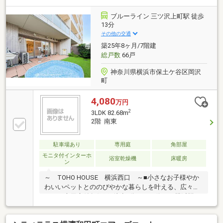
付きで心地よい憩いの空間に◇全居室6帖以上、収納
付きでプライベートなひと時も快適に過ごせます◇2
ブルーライン 三ツ沢上町駅 徒歩
部屋にまたがるバルコニーには陽光が降り注ぎます◇
13分
小中学校、スーパー、ドラッグストアが近く子育てに
その他の交通
も安心の住環境です 【東宝ハウス横浜】提携銀行
築25年8ヶ月/7階建
横浜銀行 変動金利35年の場合 金利 年0.92％
総戸数
66戸
神奈川県横浜市保土ケ谷区岡沢
町
4,080
万円
2
3LDK 82.68m
2階 南東
駐車場あり
専用庭
角部屋
モニタ付インターホ
浴室乾燥機
床暖房
ン
～ TOHO HOUSE 横浜西口 ～■小さなお子様やか
わいいペットとののびやかな暮らしを叶える、広々テ
ラスと専用庭付角住戸■徒歩4分のバス停から横浜駅ま
で1本で行ける好立地■全窓に内窓設置で静音＆快適空
間！夏場もエアコン控えめで涼しい暮らしを実現■リ