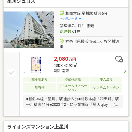
星川シュロス
ビスルームは趣味のスペースなど多用途に活用できま
す！■スーパーやホームセンターが近く、日々のお買
い物にも便利！ご興味ございましたら下記「資料請
相鉄本線 星川駅 徒歩6分
求・お問い合わせ」欄に必要事項記入の上、お問い合
その他の交通
わせください。担当者より、ご希望に合わせて資料送
築52年7ヶ月/11階建
付や、ご内覧等手配等させていただきます。
総戸数
61戸
神奈川県横浜市保土ケ谷区川辺
町
2,080
万円
2
1SDK 42.92m
3階 南東
駐車場あり
浴室乾燥機
即入居可
リフォームリノベー
所有権
システムキッチン
ション
■相鉄本線「星川」駅徒歩６分■相鉄本線「和田町」駅
平坦徒歩11分■2023年2月に商業施設「星天qlay」（相
鉄ローゼン、レストラン、ショップ等）が開業し、よ
り便利に♪（徒歩６分）■スーパー・コンビニ・公園等
が徒歩10分圏内に揃う生活利便性の良い立地■峯小学
ライオンズマンション上星川
校徒歩9分！■全居室収納で広々住空間■食洗機・浄水