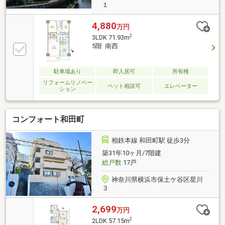
１
4,880
万円
2
3LDK 71.93m
5階 南西
駐車場あり
即入居可
所有権
リフォームリノベー
ペット相談可
エレベーター
ション
コンフォート和田町
相鉄本線 和田町駅 徒歩3分
築31年10ヶ月/7階建
総戸数
17戸
神奈川県横浜市保土ケ谷区星川
３
2,699
万円
2
2LDK 57.15m