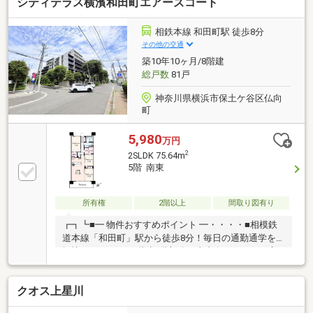
シティテラス横濱和田町エアーズコート
ビング部分には床暖房を完備し寒い日も足元から優し
く温まります■各居室に収納を確保、主寝室には大容
量の収納が可能なWICがございます■2023年9月リフォ
相鉄本線 和田町駅 徒歩8分
ーム済み、大変きれいなお部屋ですご見学のご希望、
その他の交通
資料請求、ご質問などなど、お気軽にまずはお問い合
築10年10ヶ月/8階建
わせください♪【フリーダイヤル： 0120-821-
総戸数
81戸
930 】
神奈川県横浜市保土ケ谷区仏向
町
5,980
万円
2
2SLDK 75.64m
5階 南東
所有権
2階以上
間取り図有り
┏┓┗■━ 物件おすすめポイント ━・・・・■相模鉄
道本線「和田町」駅から徒歩8分！毎日の通勤通学を
軽快にサポート■8階建5階部分・南東向きにつき、心
地よい陽当りと開放感に包まれる住環境が実現■専有
面積75.64㎡のゆとりある空間に、7.0帖のサービスル
クオス上星川
ームを設けた実用的な2SLDK■リビングでの家族の会
話を遮らない、広々とした12.0帖のLDK空間が穏やか