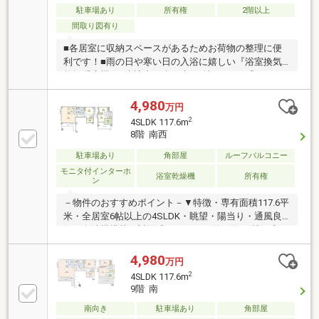
駐車場あり
所有権
2階以上
間取り図有り
■各居室に収納スペースがあるためお荷物の整理に便
利です！■雨の日や寒い日の入浴に嬉しい『浴室換気
乾燥暖房機』■来訪者を姿と声で確認できる『モニタ
ー付オートロック』■ご不在時でも安心して荷物のお
受け取りができる『宅配ボックス』周辺施設・『横浜
4,980
万円
市立常盤台小学校』・・・徒歩3分(約170ｍ)・『横浜
2
4SLDK 117.6m
市立保土ヶ谷中学校』・・・徒歩8分(約600ｍ)・『ス
8階 南西
ーパーマーケット セルシオ 和田町店』・・・徒歩
9分(約700ｍ)
駐車場あり
角部屋
ルーフバルコニー
モニタ付インターホ
浴室乾燥機
所有権
ン
－物件のおすすめポイント－▼特徴・専有面積117.6平
米・全居室6帖以上の4SLDK・眺望・陽当り・通風良
好・食洗機搭載の対面式キッチン・納戸約3.1帖は窓
付、多目的に活用可能・和室・各洋室に収納有・LD含
む3室に面する2箇所のバルコニー▼設備・浴室乾燥機
4,980
万円
▼2025年8月室内リフォーム済【交換】キッチン、
2
4SLDK 117.6m
UB、洗面台、トイレ 等【その他】ウッドタイル
9階 南
(LDK・洋室)・琉球風畳・襖・障子貼替 他▼周辺環
南向き
駐車場あり
角部屋
境・横浜市立常盤台小学校 徒歩3分(約200m)■ ご希望