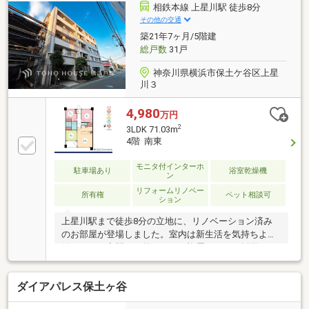
な時間を演出―――――【check point】＊2SLDK＊専有
相鉄本線 上星川駅 徒歩8分
面積75.64㎡＊バルコニー面積11.75㎡＊5階部分＊南東
その他の交通
向き採光＊和田町駅徒歩8分＊上星川駅徒歩15分＊星
築21年7ヶ月/5階建
川駅徒歩17分
総戸数
31戸
神奈川県横浜市保土ケ谷区上星
川３
4,980
万円
2
3LDK 71.03m
4階 南東
モニタ付インターホ
駐車場あり
浴室乾燥機
ン
リフォームリノベー
所有権
ペット相談可
ション
上星川駅まで徒歩8分の立地に、リノベーション済み
のお部屋が登場しました。室内は新生活を気持ちよく
始められる空間へと整えられ、複層サッシを採用した
住まいです。平置き駐車場があるため、お車をご利用
の方にもご検討いただきやすい住まいです。ぜひ現地
ダイアパレス保土ヶ谷
で室内の雰囲気や周辺環境とあわせてご覧ください♪■
上星川駅徒歩8分で通勤・通学にも便利な立地です♪■