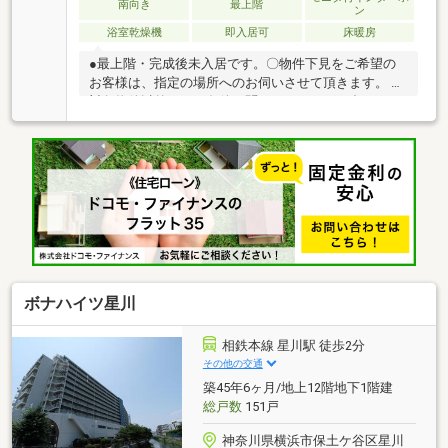
南向き
最上階
ン
浴室乾燥機
即入居可
床暖房
●最上階・完成後未入居です。〇物件下見をご希望の
お客様は、指定の場所へのお伺いさせて頂きます。 〇
対象物件以外にもご条件お聞かせ頂ければ、合わせて
物件情報をご紹介させて頂きます。〇ご希望の方に
「無料」でファイナンシャルプランナーによる資産設
計サービスをご案内しています。〇リフォームや建物
のプラン・見積もり・ご売却もご相談ください。「ス
ーモを見て」とお問い合わせいただくと、スムーズに
ご案内できます！資料請求・物件のお問い合わせは、
090-5501-6776(みずのま)までお気軽にご連絡お願いし
ます。
ボナハイツ星川
相鉄本線 星川駅 徒歩2分
その他の交通
築45年6ヶ月/地上12階地下1階建
総戸数
151戸
神奈川県横浜市保土ケ谷区星川