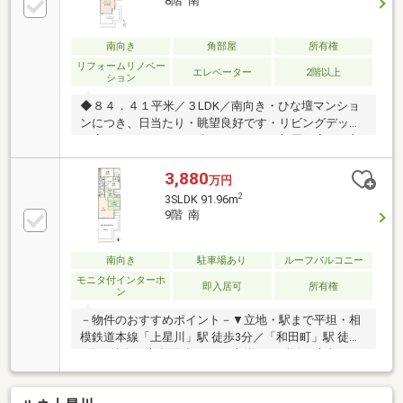
8階 南
南向き
角部屋
所有権
リフォームリノベー
エレベーター
2階以上
ション
◆８４．４１平米／３LDK／南向き・ひな壇マンショ
ンにつき、日当たり・眺望良好です・リビングデッキ
は広々の１６．９２平米・すべてのお部屋と廊下に収
納があり、お部屋をすっきりとした印象に・家事動線
を意識したウォークスルーキッチン◆リフォーム履歴
3,880
万円
有（令和７年６月）・洗面化粧台・トイレ・浴室◆充
2
3SLDK 91.96m
実の周辺環境・相鉄線「上星川」駅 徒歩３分・そう
9階 南
てつローゼン 上星川店 徒歩７分・クリエイトエスデ
ィー 上星川駅前店 徒歩５分・常盤台小学校 徒歩１
２分・保土ケ谷中学校 徒歩６分
南向き
駐車場あり
ルーフバルコニー
モニタ付インターホ
即入居可
所有権
ン
－物件のおすすめポイント－▼立地・駅まで平坦・相
模鉄道本線「上星川」駅 徒歩3分／「和田町」駅 徒歩
9分▼特徴・専有面積91.96平米(約27.81坪)、南向き
3SLDK・LDは約14.8帖、南側がルーフバルコニーに面
する間取り・キッチンは家事動線良好な2WAY仕様・