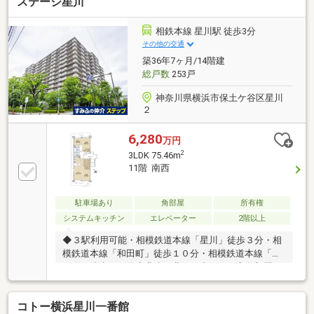
ステージ星川
相鉄本線 星川駅 徒歩3分
その他の交通
築36年7ヶ月/14階建
総戸数
253戸
神奈川県横浜市保土ケ谷区星川
２
6,280
万円
2
3LDK 75.46m
11階 南西
駐車場あり
角部屋
所有権
システムキッチン
エレベーター
2階以上
◆３駅利用可能・相模鉄道本線「星川」徒歩３分・相
模鉄道本線「和田町」徒歩１０分・相模鉄道本線「天
王町」徒歩１４分◆北東・北西・南西の３方角部屋に
つき、陽当たり通風良好◆１４階建１１階部分につ
き、眺望良好◆三井不動産株式会社・相模鉄道株式会
コトー横浜星川一番館
社旧分譲マンション◆総戸数２５３戸の大規模マンシ