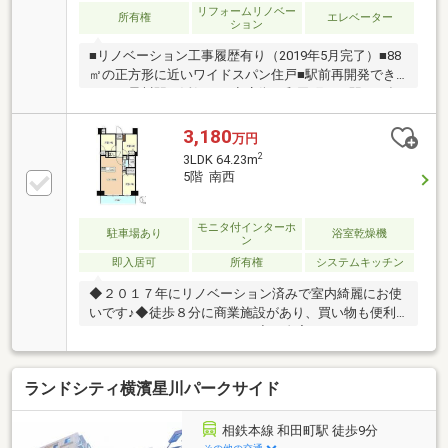
リフォームリノベー
所有権
エレベーター
ション
■リノベーション工事履歴有り（2019年5月完了）■88
㎡の正方形に近いワイドスパン住戸■駅前再開発でき
れいな星川駅、活気ある商店街の和田町 両駅が平坦
徒歩圏■開放的なLDKは約21帖。リビングとダイニン
グをしっかり分けて利用できます■LDに湿気を抑える
3,180
万円
エコカラット採用、食洗機・浴室乾燥機など設備充実
2
3LDK 64.23m
■２面バルコニー！通風良好■室内は大変綺麗にお使い
5階 南西
です―リノベーション内容―・給湯器交換 ・全フロ
ーリング張替 ・システムキッチン交換・全建具交
換 ・ユニットバス交換 ・ダウンライト設置・フロ
モニタ付インターホ
駐車場あり
浴室乾燥機
ン
アタイル張替 ・洗面化粧台交換 ・トイレ交換 ・
即入居可
所有権
システムキッチン
全室クロス交換 ・間取り変更 等
◆２０１７年にリノベーション済みで室内綺麗にお使
いです♪◆徒歩８分に商業施設があり、買い物も便利
♪♪スタッフからのコメント♪ ◇ご自宅にいたままWEB
内見、WEB面談が利用可能です。お気軽にお問い合わ
せください。◇「横浜・川崎」の最新物件はもちろ
ランドシティ横濱星川パークサイド
ん、「住宅ローンにも強い会社」です。◇「桜木町駅
１分」に店舗がございますので、お気軽にご来店下さ
い。◇お車でご来社の際は、無料駐車券サービスがご
相鉄本線 和田町駅 徒歩9分
利用できます。◇現地見学をご希望のお客様は、ご指