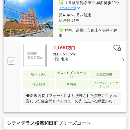
リノベーション済みのため、新生活をスムーズに始め
ＪＲ横須賀線 東戸塚駅 徒歩29分
られます♪■複層サッシ採用で、室内環境にも配慮され
その他の交通
た住まいです♪■平置き駐車場があり、お車をお持ちの
築41年6ヶ月/7階建
方にもご検討いただけます♪■室内の使い勝手や住環境
総戸数
54戸
を、ぜひ現地でご体感ください♪【お問い合わせは【
神奈川県横浜市保土ケ谷区今井
町
1,690
万円
2
2LDK 53.35m
5階 南東
モニタ付インターホ
駐車場あり
浴室乾燥機
ン
リフォームリノベー
即入居可
所有権
ション
◆新規内装リフォームにより洗練された質感に生まれ
変わった住空間とバルコニーの先に広がる緑豊かな開
放的眺望が重なり合い、毎日の暮らしに爽やかな自然
の光と優雅な心地よさをもたらしてくれます。◆食洗
機や浄水器を完備した対面キッチンに追焚・浴室乾燥
シティテラス横濱和田町ブリーズコート
機能付きのバスルームなど、機能性に優れた先進設備
がしっかり備わり、日々の家事をスムーズに支えてゆ