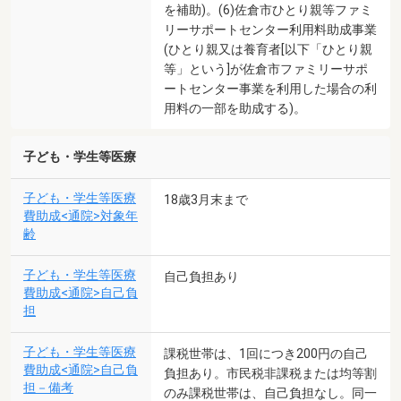
を補助)。(6)佐倉市ひとり親等ファミ
リーサポートセンター利用料助成事業
(ひとり親又は養育者[以下「ひとり親
等」という]が佐倉市ファミリーサポ
ートセンター事業を利用した場合の利
用料の一部を助成する)。
子ども・学生等医療
子ども・学生等医療
18歳3月末まで
費助成<通院>対象年
齢
子ども・学生等医療
自己負担あり
費助成<通院>自己負
担
子ども・学生等医療
課税世帯は、1回につき200円の自己
費助成<通院>自己負
負担あり。市民税非課税または均等割
担－備考
のみ課税世帯は、自己負担なし。同一