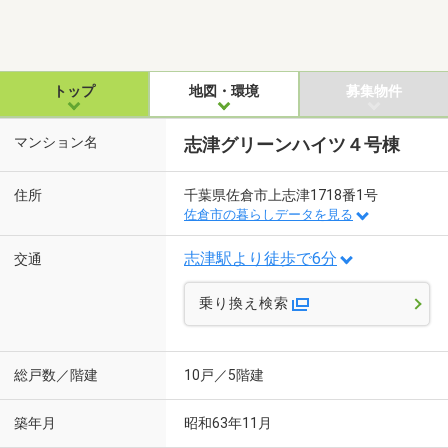
トップ
地図・環境
募集物件
マンション名
志津グリーンハイツ４号棟
住所
千葉県佐倉市上志津1718番1号
佐倉市の暮らしデータを見る
志津駅より徒歩で6分
交通
乗り換え検索
総戸数／階建
10戸／5階建
築年月
昭和63年11月