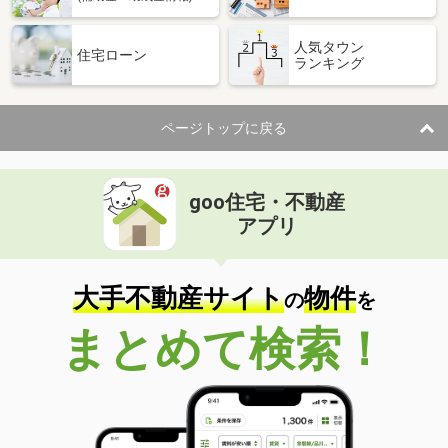
人気タウン
住宅ローン
ランキング
ページトップに戻る
goo住宅・不動産
アプリ
大手不動産サイト
物件
の
を
まとめて検索！