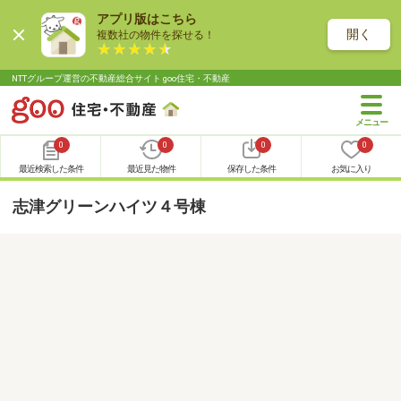
アプリ版はこちら
開く
複数社の物件を探せる！
NTTグループ運営の不動産総合サイト goo住宅・不動産
0
0
0
0
最近検索した条件
最近見た物件
保存した条件
お気に入り
志津グリーンハイツ４号棟