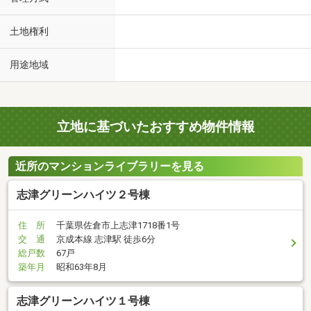
土地権利
用途地域
立地に基づいたおすすめ物件情報
近所のマンションライブラリーを見る
志津グリーンハイツ２号棟
住 所
千葉県佐倉市上志津1718番1号
交 通
京成本線 志津駅 徒歩6分
総戸数
67戸
築年月
昭和63年8月
志津グリーンハイツ１号棟