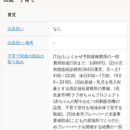
育児
出産祝い
なし
出産祝い-備考
-
子育て関連の独自の
(1)おたふくかぜ予防接種費用の一部
取り組み
費用助成(1回まで、3,000円)。(2)小児
初期急病診療所(365日運営。月～土1
9:00～23:00、休日9:00～17:00、19:0
0～23:00)。(3)妊産婦・乳児を受入対
象とする指定福祉避難所の整備。(4)
佐倉市WEラブ赤ちゃんプロジェクト
(赤ちゃんの駅やおむつ自動販売機の
設置、子育て世代を地域全体で見守る
取組)。(5)佐倉市プレーパーク支援事
業補助金(こどもの居場所づくりのた
めプレーパークを開催する経費の一部