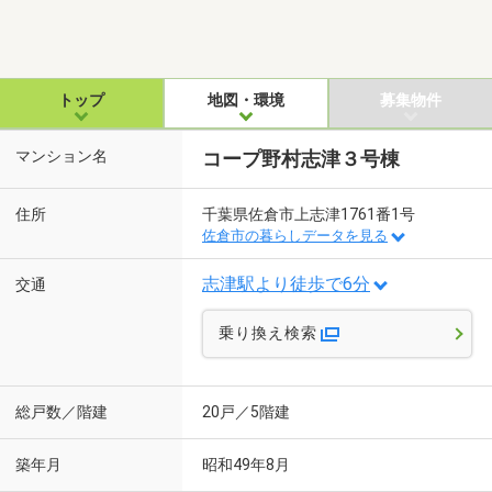
トップ
地図・環境
募集物件
マンション名
コープ野村志津３号棟
住所
千葉県佐倉市上志津1761番1号
佐倉市の暮らしデータを見る
志津駅より徒歩で6分
交通
乗り換え検索
総戸数／階建
20戸／5階建
築年月
昭和49年8月