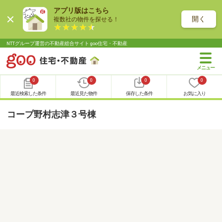
アプリ版はこちら
開く
複数社の物件を探せる！
NTTグループ運営の不動産総合サイト goo住宅・不動産
0
0
0
0
最近検索した条件
最近見た物件
保存した条件
お気に入り
コープ野村志津３号棟