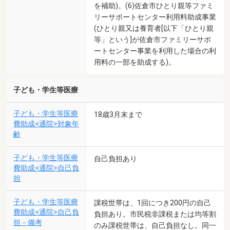
を補助)。(6)佐倉市ひとり親等ファミ
リーサポートセンター利用料助成事業
(ひとり親又は養育者[以下「ひとり親
等」という]が佐倉市ファミリーサポ
ートセンター事業を利用した場合の利
用料の一部を助成する)。
子ども・学生等医療
子ども・学生等医療
18歳3月末まで
費助成<通院>対象年
齢
子ども・学生等医療
自己負担あり
費助成<通院>自己負
担
子ども・学生等医療
課税世帯は、1回につき200円の自己
費助成<通院>自己負
負担あり。市民税非課税または均等割
担－備考
のみ課税世帯は、自己負担なし。同一