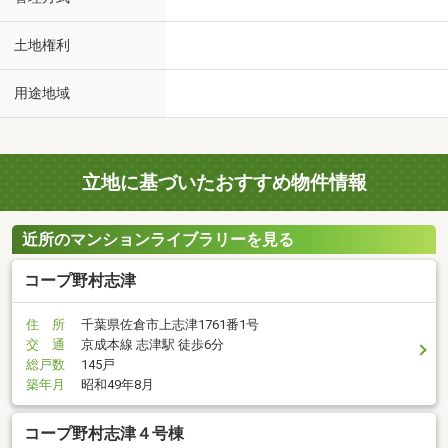
土地権利
用途地域
立地に基づいたおすすめ物件情報
近所のマンションライブラリーを見る
コープ野村志津
住 所
千葉県佐倉市上志津1761番1号
交 通
京成本線 志津駅 徒歩6分
総戸数
145戸
築年月
昭和49年8月
コープ野村志津４号棟