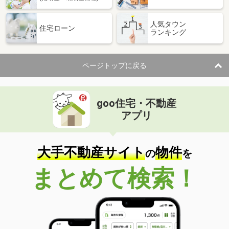
人気タウン
住宅ローン
ランキング
ページトップに戻る
goo住宅・不動産
アプリ
大手不動産サイト
物件
の
を
まとめて検索！