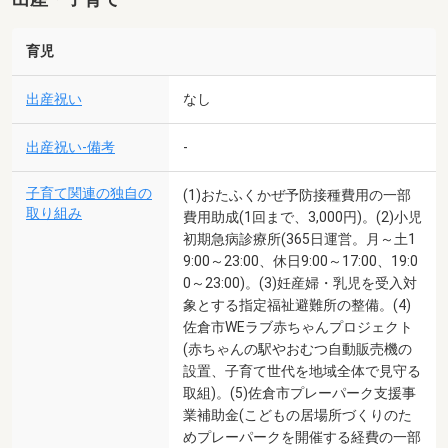
育児
出産祝い
なし
出産祝い-備考
-
子育て関連の独自の
(1)おたふくかぜ予防接種費用の一部
取り組み
費用助成(1回まで、3,000円)。(2)小児
初期急病診療所(365日運営。月～土1
9:00～23:00、休日9:00～17:00、19:0
0～23:00)。(3)妊産婦・乳児を受入対
象とする指定福祉避難所の整備。(4)
佐倉市WEラブ赤ちゃんプロジェクト
(赤ちゃんの駅やおむつ自動販売機の
設置、子育て世代を地域全体で見守る
取組)。(5)佐倉市プレーパーク支援事
業補助金(こどもの居場所づくりのた
めプレーパークを開催する経費の一部