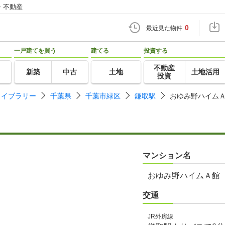
・不動産
0
最近見た物件
一戸建てを買う
建てる
投資する
不動産
新築
中古
土地
土地活用
投資
ライブラリー
千葉県
千葉市緑区
鎌取駅
おゆみ野ハイム
マンション名
おゆみ野ハイムＡ館
交通
JR外房線