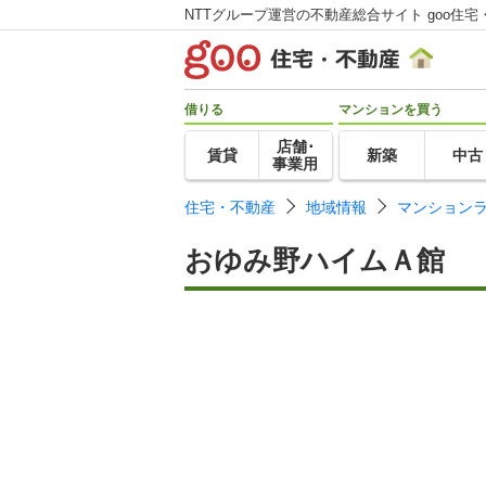
NTTグループ運営の不動産総合サイト goo住宅
借りる
マンションを買う
店舗･
賃貸
新築
中古
事業用
住宅・不動産
地域情報
マンション
おゆみ野ハイムＡ館