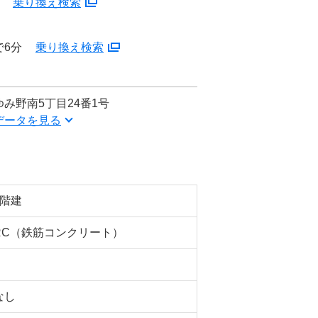
分
乗り換え検索
で6分
乗り換え検索
み野南5丁目24番1号
データを見る
5階建
RC（鉄筋コンクリート）
なし