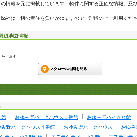
」の情報を元に掲載しています。物件に関する正確な情報、及
て弊社は一切の責任を負いかねますのでご理解の上ご利用くだ
 周辺地図情報
いたします。
スクロール地図を見る
る
Ｂ館
おゆみ野パークハウス５番館
おゆみ野ハイムＣ館
ゆみ野パークハウス４番館
おゆみ野パークハウス
おゆみ
シティおゆみ野C棟
エステシティおゆみ野
エステシテ