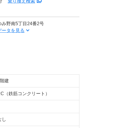
分
乗り換え検索
み野南5丁目24番2号
データを見る
5階建
RC（鉄筋コンクリート）
なし