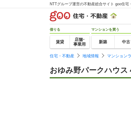
NTTグループ運営の不動産総合サイト goo住宅
借りる
マンションを買う
店舗･
賃貸
新築
中古
事業用
住宅・不動産
地域情報
マンション
おゆみ野パークハウス