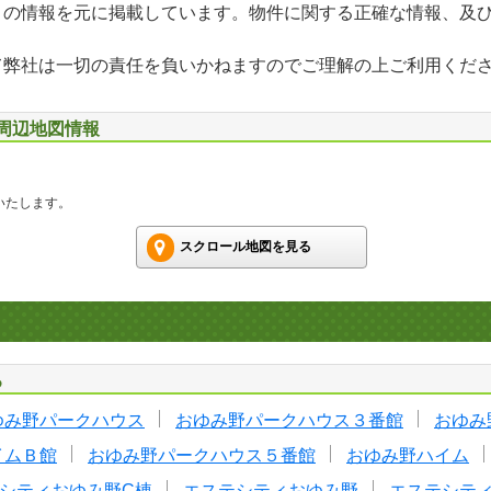
」の情報を元に掲載しています。物件に関する正確な情報、及
て弊社は一切の責任を負いかねますのでご理解の上ご利用くだ
 周辺地図情報
いたします。
スクロール地図を見る
る
ゆみ野パークハウス
おゆみ野パークハウス３番館
おゆみ
イムＢ館
おゆみ野パークハウス５番館
おゆみ野ハイム
シティおゆみ野C棟
エステシティおゆみ野
エステシテ