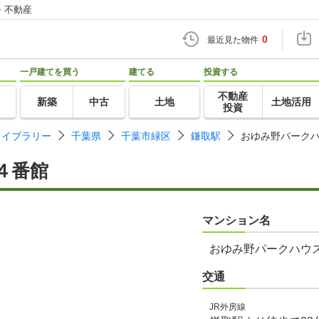
・不動産
0
最近見た物件
一戸建てを買う
建てる
投資する
不動産
新築
中古
土地
土地活用
投資
ライブラリー
千葉県
千葉市緑区
鎌取駅
おゆみ野パーク
４番館
マンション名
おゆみ野パークハウ
交通
JR外房線