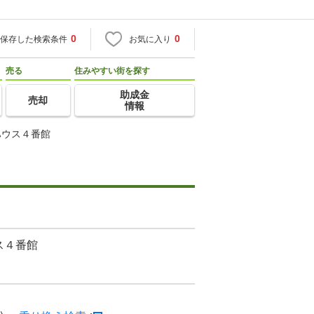
0
0
保存した検索条件
お気に入り
売る
住みやすい街を探す
助成金
売却
情報
ハウス４番館
ス４番館