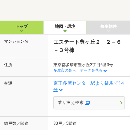
トップ
地図・環境
募集物件
マンション名
エステート豊ヶ丘２ ２－６
－３号棟
住所
東京都多摩市豊ヶ丘2丁目6番3号
多摩市の暮らしデータを見る
京王多摩センター駅より徒歩で14
交通
分
乗り換え検索
総戸数／階建
30戸／5階建