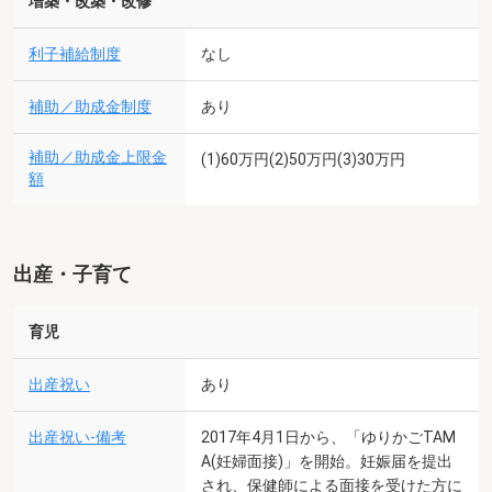
増築・改築・改修
利子補給制度
なし
補助／助成金制度
あり
補助／助成金上限金
(1)60万円(2)50万円(3)30万円
額
出産・子育て
育児
出産祝い
あり
出産祝い-備考
2017年4月1日から、「ゆりかごTAM
A(妊婦面接)」を開始。妊娠届を提出
され、保健師による面接を受けた方に