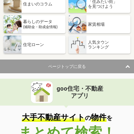
「住みたい街」
住まいのコラム
を見つけよう
暮らしのデータ
家賃相場
(補助金・助成金情報)
人気タウン
住宅ローン
ランキング
ページトップに戻る
goo住宅・不動産
アプリ
大手不動産サイト
物件
の
を
まとめて検索！