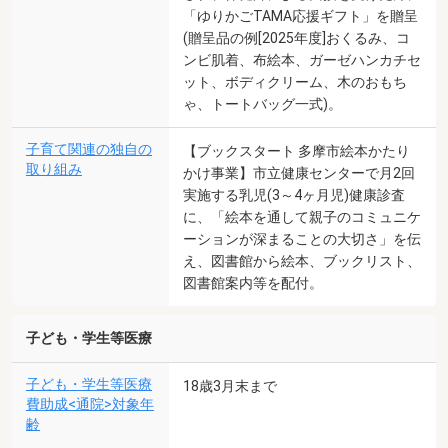
「ゆりかごTAMA応援ギフト」を贈呈
(贈呈品の例[2025年度]おくるみ、コ
ンビ肌着、布絵本、ガーゼハンカチセ
ット、ボディクリーム、木のおもち
ゃ、トートバッグ一式)。
子育て関連の独自の
【ブックスタート 多摩市絵本かたり
取り組み
かけ事業】市立健康センターで月2回
実施する乳児(3～4ヶ月児)健康診査
に、「絵本を通して親子のコミュニケ
ーションが深まることの大切さ」を伝
え、図書館から絵本、ブックリスト、
図書館案内等を配付。
子ども・学生等医療
子ども・学生等医療
18歳3月末まで
費助成<通院>対象年
齢