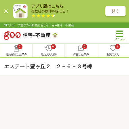
アプリ版はこちら
開く
複数社の物件を探せる！
NTTグループ運営の不動産総合サイト goo住宅・不動産
0
0
0
0
最近検索した条件
最近見た物件
保存した条件
お気に入り
エステート豊ヶ丘２ ２－６－３号棟