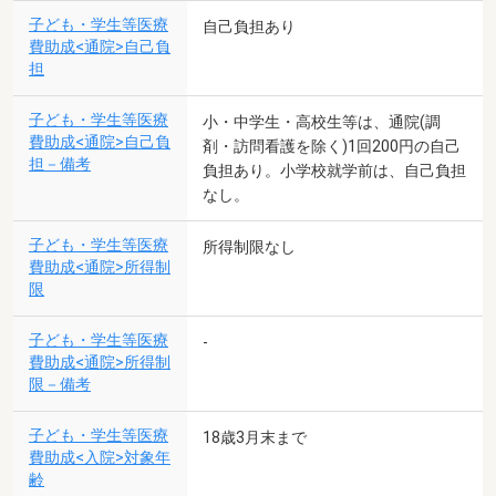
子ども・学生等医療
自己負担あり
費助成<通院>自己負
担
子ども・学生等医療
小・中学生・高校生等は、通院(調
費助成<通院>自己負
剤・訪問看護を除く)1回200円の自己
担－備考
負担あり。小学校就学前は、自己負担
なし。
子ども・学生等医療
所得制限なし
費助成<通院>所得制
限
子ども・学生等医療
-
費助成<通院>所得制
限－備考
子ども・学生等医療
18歳3月末まで
費助成<入院>対象年
齢