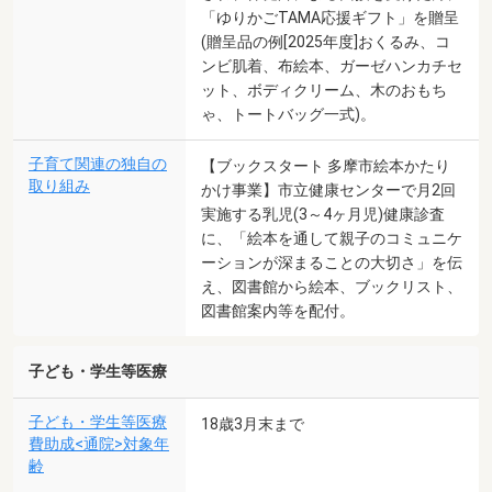
「ゆりかごTAMA応援ギフト」を贈呈
(贈呈品の例[2025年度]おくるみ、コ
ンビ肌着、布絵本、ガーゼハンカチセ
ット、ボディクリーム、木のおもち
ゃ、トートバッグ一式)。
子育て関連の独自の
【ブックスタート 多摩市絵本かたり
取り組み
かけ事業】市立健康センターで月2回
実施する乳児(3～4ヶ月児)健康診査
に、「絵本を通して親子のコミュニケ
ーションが深まることの大切さ」を伝
え、図書館から絵本、ブックリスト、
図書館案内等を配付。
子ども・学生等医療
子ども・学生等医療
18歳3月末まで
費助成<通院>対象年
齢