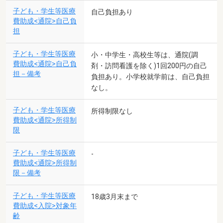
子ども・学生等医療
自己負担あり
費助成<通院>自己負
担
子ども・学生等医療
小・中学生・高校生等は、通院(調
費助成<通院>自己負
剤・訪問看護を除く)1回200円の自己
担－備考
負担あり。小学校就学前は、自己負担
なし。
子ども・学生等医療
所得制限なし
費助成<通院>所得制
限
子ども・学生等医療
-
費助成<通院>所得制
限－備考
子ども・学生等医療
18歳3月末まで
費助成<入院>対象年
齢