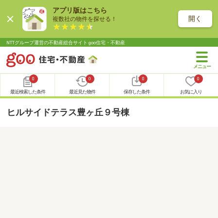
アプリ版はこちら
開く
複数社の物件を探せる！
NTTグループ運営の不動産総合サイト goo住宅・不動産
0
0
0
0
最近検索した条件
最近見た物件
保存した条件
お気に入り
ヒルサイドテラス豊ヶ丘９号棟