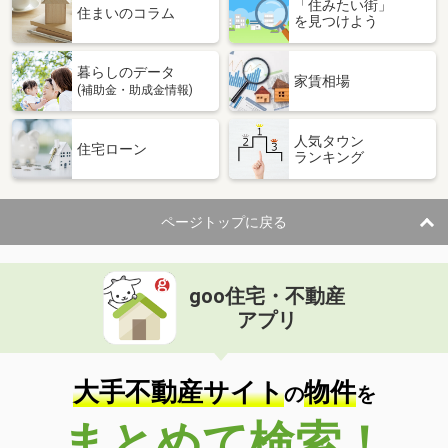
「住みたい街」
住まいのコラム
を見つけよう
暮らしのデータ
家賃相場
(補助金・助成金情報)
人気タウン
住宅ローン
ランキング
ページトップに戻る
goo住宅・不動産
アプリ
大手不動産サイト
物件
の
を
まとめて検索！