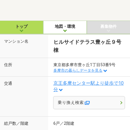
トップ
地図・環境
募集物件
マンション名
ヒルサイドテラス豊ヶ丘９号
棟
住所
東京都多摩市豊ヶ丘1丁目53番9号
多摩市の暮らしデータを見る
京王多摩センター駅より徒歩で10
交通
分
乗り換え検索
総戸数／階建
6戸／2階建