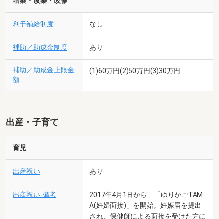
増築・改築・改修
利子補給制度
なし
補助／助成金制度
あり
補助／助成金上限金
(1)60万円(2)50万円(3)30万円
額
出産・子育て
育児
出産祝い
あり
出産祝い-備考
2017年4月1日から、「ゆりかごTAM
A(妊婦面接)」を開始。妊娠届を提出
され、保健師による面接を受けた方に