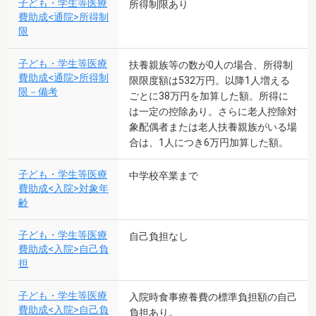
子ども・学生等医療
所得制限あり
費助成<通院>所得制
限
子ども・学生等医療
扶養親族等の数が0人の場合、所得制
費助成<通院>所得制
限限度額は532万円。以降1人増える
限－備考
ごとに38万円を加算した額。所得に
は一定の控除あり。さらに老人控除対
象配偶者または老人扶養親族がいる場
合は、1人につき6万円加算した額。
子ども・学生等医療
中学校卒業まで
費助成<入院>対象年
齢
子ども・学生等医療
自己負担なし
費助成<入院>自己負
担
子ども・学生等医療
入院時食事療養費の標準負担額の自己
費助成<入院>自己負
負担あり。