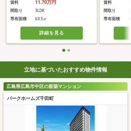
11.70万円
賃料
賃料
間取り
3LDK
間取り
3
専有面積
63.5㎡
専有面積
6
詳細を見る
立地に基づいたおすすめ物件情報
広島県広島市中区の新築マンション
パークホームズ千田町