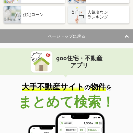
人気タウン
住宅ローン
ランキング
ページトップに戻る
goo住宅・不動産
アプリ
大手不動産サイト
物件
の
を
まとめて検索！