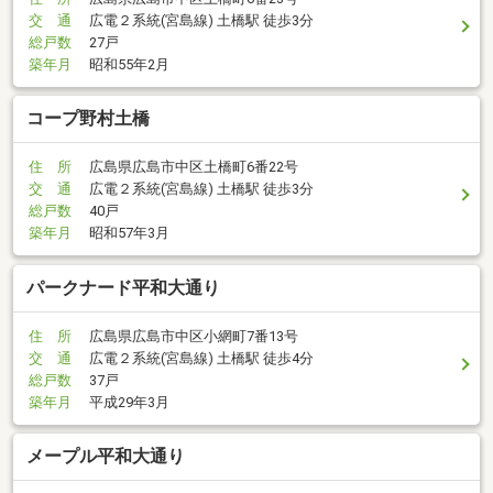
交 通
広電２系統(宮島線) 土橋駅 徒歩3分
総戸数
27戸
築年月
昭和55年2月
コープ野村土橋
住 所
広島県広島市中区土橋町6番22号
交 通
広電２系統(宮島線) 土橋駅 徒歩3分
総戸数
40戸
築年月
昭和57年3月
パークナード平和大通り
住 所
広島県広島市中区小網町7番13号
交 通
広電２系統(宮島線) 土橋駅 徒歩4分
総戸数
37戸
築年月
平成29年3月
メープル平和大通り