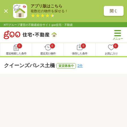
アプリ版はこちら
開く
複数社の物件を探せる！
NTTグループ運営の不動産総合サイト goo住宅・不動産
0
0
0
0
最近検索した条件
最近見た物件
保存した条件
お気に入り
クイーンズパレス土橋
2件
賃貸募集中