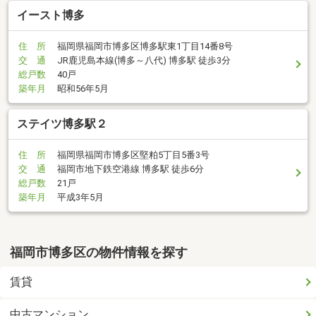
イースト博多
住 所
福岡県福岡市博多区博多駅東1丁目14番8号
交 通
JR鹿児島本線(博多～八代) 博多駅 徒歩3分
総戸数
40戸
築年月
昭和56年5月
ステイツ博多駅２
住 所
福岡県福岡市博多区堅粕5丁目5番3号
交 通
福岡市地下鉄空港線 博多駅 徒歩6分
総戸数
21戸
築年月
平成3年5月
福岡市博多区の物件情報を探す
賃貸
中古マンション