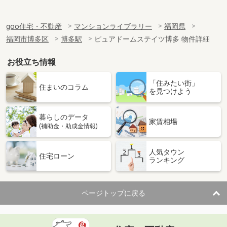
goo住宅・不動産
マンションライブラリー
福岡県
福岡市博多区
博多駅
ピュアドームステイツ博多 物件詳細
お役立ち情報
「住みたい街」
住まいのコラム
を見つけよう
暮らしのデータ
家賃相場
(補助金・助成金情報)
人気タウン
住宅ローン
ランキング
ページトップに戻る