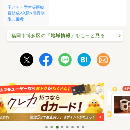
子ども・学生等医療
-
費助成<入院>所得制
限－備考
福岡市博多区の「
地域情報
」をもっと見る