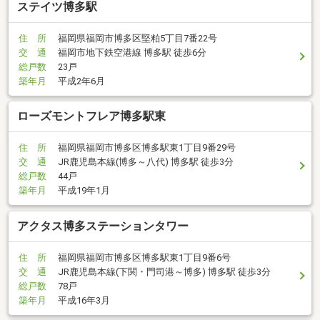
ステイツ博多駅
住 所
福岡県福岡市博多区堅粕5丁目7番22号
交 通
福岡市地下鉄空港線 博多駅 徒歩6分
総戸数
23戸
築年月
平成2年6月
ローズモントフレア博多駅東
住 所
福岡県福岡市博多区博多駅東1丁目9番29号
交 通
JR鹿児島本線(博多～八代) 博多駅 徒歩3分
総戸数
44戸
築年月
平成19年1月
アクタス博多ステーションタワー
住 所
福岡県福岡市博多区博多駅東1丁目9番6号
交 通
JR鹿児島本線(下関・門司港～博多) 博多駅 徒歩3分
総戸数
78戸
築年月
平成16年3月