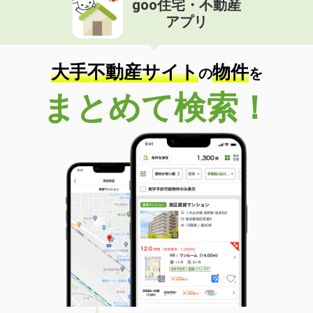
goo住宅・不動産
アプリ
大手不動産サイト
物件
の
を
まとめて検索！