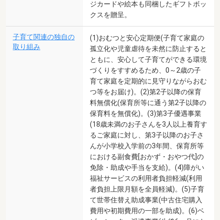
ジカードや絵本も同梱したギフトボッ
クスを贈呈。
子育て関連の独自の
(1)おむつと安心定期便(子育て家庭の
取り組み
孤立化や児童虐待を未然に防止すると
ともに、安心して子育てができる環境
づくりをすすめるため、0～2歳の子
育て家庭を定期的に見守りながらおむ
つ等をお届け)。(2)第2子以降の保育
料無償化(保育所等に通う第2子以降の
保育料を無償化)。(3)第3子優遇事業
(18歳未満のお子さんを3人以上養育す
るご家庭に対し、第3子以降のお子さ
んが小学校入学前の3年間、保育所等
における副食費[おかず・おやつ代]の
免除・助成や手当を支給)。(4)障がい
福祉サービスの利用者負担軽減(利用
者負担上限月額を全員軽減)。(5)子育
て世帯住替え助成事業(中古住宅購入
費用や初期費用の一部を助成)。(6)ベ