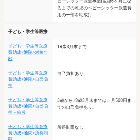
ビーシッター派遣事業(生後6ヶ月にな
るまでの乳児のベビーシッター派遣費
用の一部を助成)。
子ども・学生等医療
子ども・学生等医療
18歳3月末まで
費助成<通院>対象年
齢
子ども・学生等医療
自己負担あり
費助成<通院>自己負
担
子ども・学生等医療
3歳から18歳3月末までは、月500円ま
費助成<通院>自己負
での自己負担あり。
担－備考
子ども・学生等医療
所得制限なし
費助成<通院>所得制
限