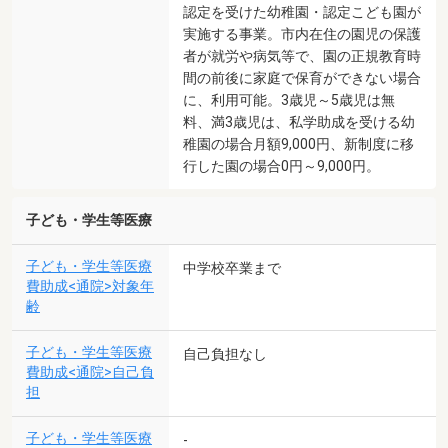
認定を受けた幼稚園・認定こども園が
実施する事業。市内在住の園児の保護
者が就労や病気等で、園の正規教育時
間の前後に家庭で保育ができない場合
に、利用可能。3歳児～5歳児は無
料、満3歳児は、私学助成を受ける幼
稚園の場合月額9,000円、新制度に移
行した園の場合0円～9,000円。
子ども・学生等医療
子ども・学生等医療
中学校卒業まで
費助成<通院>対象年
齢
子ども・学生等医療
自己負担なし
費助成<通院>自己負
担
子ども・学生等医療
-