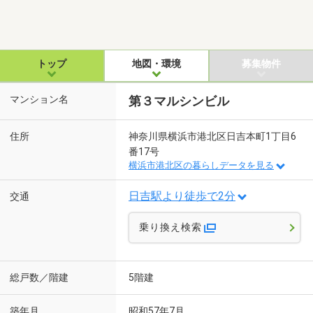
トップ
地図・環境
募集物件
マンション名
第３マルシンビル
住所
神奈川県横浜市港北区日吉本町1丁目6
番17号
横浜市港北区の暮らしデータを見る
日吉駅より徒歩で2分
交通
乗り換え検索
総戸数／階建
5階建
築年月
昭和57年7月