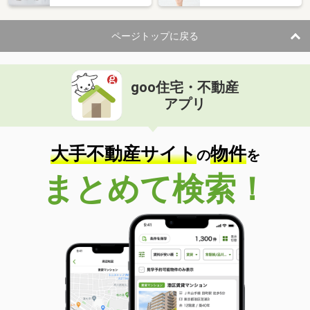
ページトップに戻る
goo住宅・不動産
アプリ
大手不動産サイト
物件
の
を
まとめて検索！