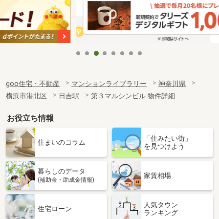
goo住宅・不動産
マンションライブラリー
神奈川県
横浜市港北区
日吉駅
第３マルシンビル 物件詳細
お役立ち情報
「住みたい街」
住まいのコラム
を見つけよう
暮らしのデータ
家賃相場
(補助金・助成金情報)
人気タウン
住宅ローン
ランキング