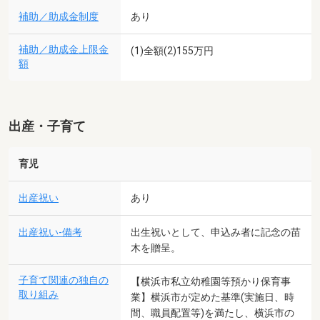
補助／助成金制度
あり
補助／助成金上限金
(1)全額(2)155万円
額
出産・子育て
育児
出産祝い
あり
出産祝い-備考
出生祝いとして、申込み者に記念の苗
木を贈呈。
子育て関連の独自の
【横浜市私立幼稚園等預かり保育事
取り組み
業】横浜市が定めた基準(実施日、時
間、職員配置等)を満たし、横浜市の