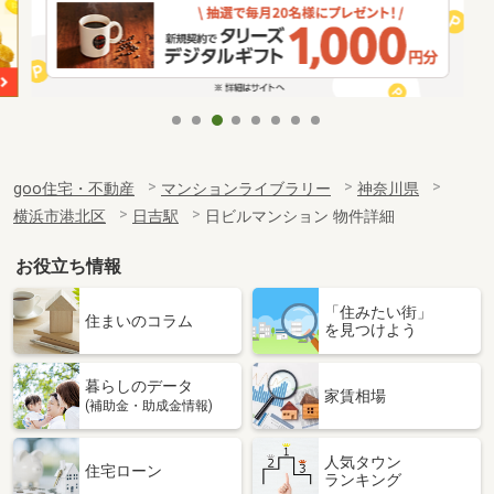
goo住宅・不動産
マンションライブラリー
神奈川県
横浜市港北区
日吉駅
日ビルマンション 物件詳細
お役立ち情報
「住みたい街」
住まいのコラム
を見つけよう
暮らしのデータ
家賃相場
(補助金・助成金情報)
人気タウン
住宅ローン
ランキング