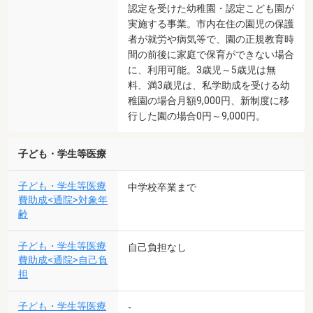
認定を受けた幼稚園・認定こども園が
実施する事業。市内在住の園児の保護
者が就労や病気等で、園の正規教育時
間の前後に家庭で保育ができない場合
に、利用可能。3歳児～5歳児は無
料、満3歳児は、私学助成を受ける幼
稚園の場合月額9,000円、新制度に移
行した園の場合0円～9,000円。
子ども・学生等医療
子ども・学生等医療
中学校卒業まで
費助成<通院>対象年
齢
子ども・学生等医療
自己負担なし
費助成<通院>自己負
担
子ども・学生等医療
-