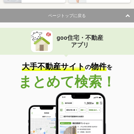
ページトップに戻る
goo住宅・不動産
アプリ
大手不動産サイト
物件
の
を
まとめて検索！