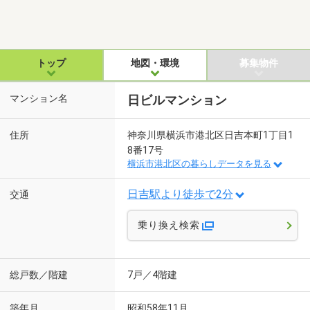
トップ
地図・環境
募集物件
マンション名
日ビルマンション
住所
神奈川県横浜市港北区日吉本町1丁目1
8番17号
横浜市港北区の暮らしデータを見る
日吉駅より徒歩で2分
交通
乗り換え検索
総戸数／階建
7戸／4階建
築年月
昭和58年11月