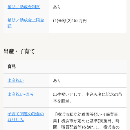
補助／助成金制度
あり
補助／助成金上限金
(1)全額(2)155万円
額
出産・子育て
育児
出産祝い
あり
出産祝い-備考
出生祝いとして、申込み者に記念の苗
木を贈呈。
子育て関連の独自の
【横浜市私立幼稚園等預かり保育事
取り組み
業】横浜市が定めた基準(実施日、時
間、職員配置等)を満たし、横浜市の