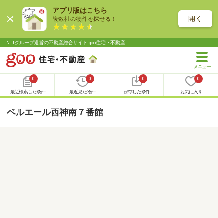
アプリ版はこちら
開く
複数社の物件を探せる！
NTTグループ運営の不動産総合サイト goo住宅・不動産
0
0
0
0
最近検索した条件
最近見た物件
保存した条件
お気に入り
ベルエール西神南７番館