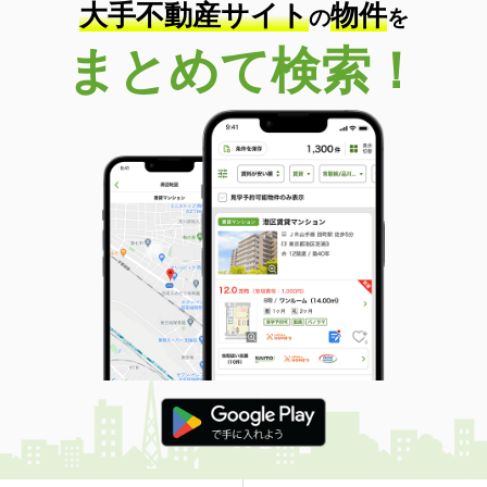
大手不動産サイト
物件
の
を
まとめて検索！