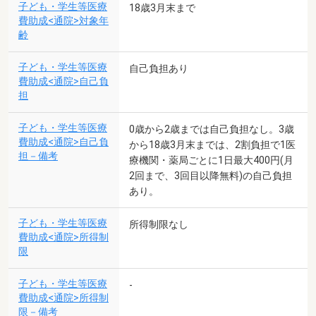
子ども・学生等医療
18歳3月末まで
費助成<通院>対象年
齢
子ども・学生等医療
自己負担あり
費助成<通院>自己負
担
子ども・学生等医療
0歳から2歳までは自己負担なし。3歳
費助成<通院>自己負
から18歳3月末までは、2割負担で1医
担－備考
療機関・薬局ごとに1日最大400円(月
2回まで、3回目以降無料)の自己負担
あり。
子ども・学生等医療
所得制限なし
費助成<通院>所得制
限
子ども・学生等医療
-
費助成<通院>所得制
限－備考