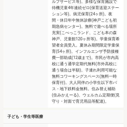
ルプサービス等)。多様な保育施設で
待機児童4年連続ゼロ(保育送迎ステー
ション等)。病児保育(24ヶ所)。夜
間・休日年中無休診療(神戸こども初
期急病センター)。無料で遊べる場所
充実(こべっこランド、こども本の森
神戸、児童館120ヶ所等)。学童保育希
望者全員受入。夏休み期間限定学童保
育(54ヶ所)。インフルエンザ予防接種
費一部助成(12歳まで)。市民が市内高
校に通う通学定期代無料(市外高校に
通う場合は半額)。子連れ利用可能な
無料コワーキングスペース(無料一時
保育付)。大人同伴の小学生以下市バ
ス・地下鉄料金無料。住み替え補助
(住みかえーる)。ウェルカム定期便(見
守り・対面で育児用品等配達)。
子ども・学生等医療