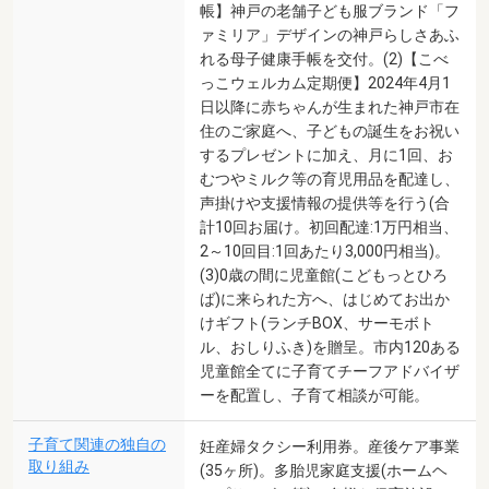
帳】神戸の老舗子ども服ブランド「フ
ァミリア」デザインの神戸らしさあふ
れる母子健康手帳を交付。(2)【こべ
っこウェルカム定期便】2024年4月1
日以降に赤ちゃんが生まれた神戸市在
住のご家庭へ、子どもの誕生をお祝い
するプレゼントに加え、月に1回、お
むつやミルク等の育児用品を配達し、
声掛けや支援情報の提供等を行う(合
計10回お届け。初回配達:1万円相当、
2～10回目:1回あたり3,000円相当)。
(3)0歳の間に児童館(こどもっとひろ
ば)に来られた方へ、はじめてお出か
けギフト(ランチBOX、サーモボト
ル、おしりふき)を贈呈。市内120ある
児童館全てに子育てチーフアドバイザ
ーを配置し、子育て相談が可能。
子育て関連の独自の
妊産婦タクシー利用券。産後ケア事業
取り組み
(35ヶ所)。多胎児家庭支援(ホームヘ