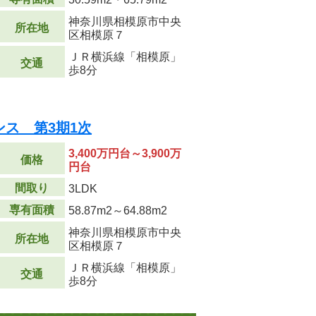
神奈川県相模原市中央
所在地
区相模原７
ＪＲ横浜線「相模原」
交通
歩8分
ス 第3期1次
3,400万円台～3,900万
価格
円台
間取り
3LDK
専有面積
58.87m
2
～64.88m
2
神奈川県相模原市中央
所在地
区相模原７
ＪＲ横浜線「相模原」
交通
歩8分