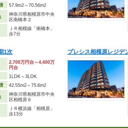
積
57.9m
2
～70.56m
2
神奈川県相模原市中央
地
区南橋本２
ＪＲ相模線「南橋本」
歩7分
期1次
プレシス相模原レジデン
2,700万円台～4,400万
円台
り
1LDK～3LDK
積
42.55m
2
～75.6m
2
神奈川県相模原市中央
地
区相模原６
ＪＲ横浜線「相模原」
歩13分