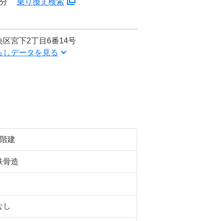
6分
乗り換え検索
区宮下2丁目6番14号
らしデータを見る
4階建
鉄骨造
なし