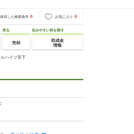
0
0
保存した検索条件
お気に入り
売る
住みやすい街を探す
助成金
売却
情報
フルハイツ宮下
下