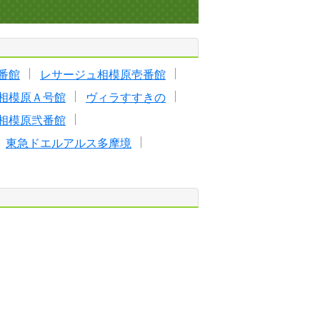
番館
レサージュ相模原壱番館
相模原Ａ号館
ヴィラすすきの
相模原弐番館
東急ドエルアルス多摩境