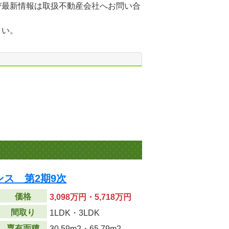
び最新情報は取扱不動産会社へお問い合
さい。
ス 第2期9次
価格
3,098万円・5,718万円
間取り
1LDK・3LDK
専有面積
30.59m
2
・65.79m
2