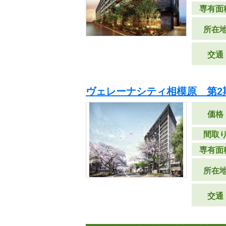
専有面
所在
交通
ヴェレーナシティ相模原 第2
価格
間取
専有面
所在
交通