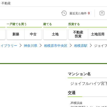
・不動産
0
最近見た物件
一戸建てを買う
建てる
投資する
不動産
新築
中古
土地
土地活用
投資
ライブラリー
神奈川県
相模原市中央区
相模原駅
ジョイ
マンション名
ジョイフルハイツ宮
交通
JR横浜線