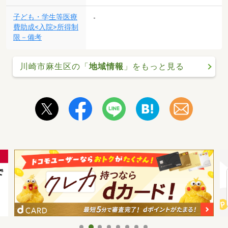
子ども・学生等医療
-
費助成<入院>所得制
限－備考
川崎市麻生区の「
地域情報
」をもっと見る