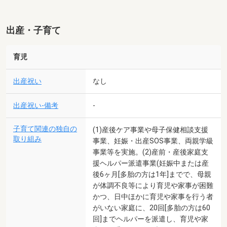
出産・子育て
育児
出産祝い
なし
出産祝い-備考
-
子育て関連の独自の
(1)産後ケア事業や母子保健相談支援
取り組み
事業、妊娠・出産SOS事業、両親学級
事業等を実施。(2)産前・産後家庭支
援ヘルパー派遣事業(妊娠中または産
後6ヶ月[多胎の方は1年]までで、母親
が体調不良等により育児や家事が困難
かつ、日中ほかに育児や家事を行う者
がいない家庭に、20回[多胎の方は60
回]までヘルパーを派遣し、育児や家