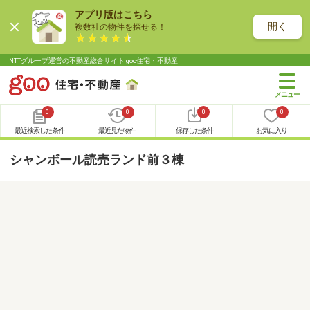
アプリ版はこちら
開く
複数社の物件を探せる！
NTTグループ運営の不動産総合サイト goo住宅・不動産
0
0
0
0
最近検索した条件
最近見た物件
保存した条件
お気に入り
シャンボール読売ランド前３棟