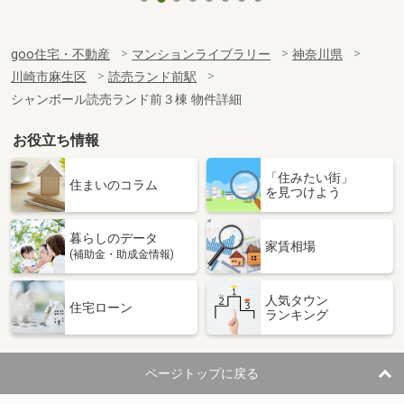
goo住宅・不動産
マンションライブラリー
神奈川県
川崎市麻生区
読売ランド前駅
シャンボール読売ランド前３棟 物件詳細
お役立ち情報
「住みたい街」
住まいのコラム
を見つけよう
暮らしのデータ
家賃相場
(補助金・助成金情報)
人気タウン
住宅ローン
ランキング
ページトップに戻る