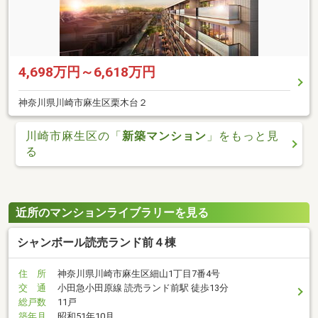
4,698万円～6,618万円
神奈川県川崎市麻生区栗木台２
川崎市麻生区の「
新築マンション
」をもっと見
る
近所のマンションライブラリーを見る
シャンボール読売ランド前４棟
住 所
神奈川県川崎市麻生区細山1丁目7番4号
交 通
小田急小田原線 読売ランド前駅 徒歩13分
総戸数
11戸
築年月
昭和51年10月