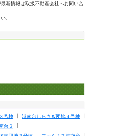
び最新情報は取扱不動産会社へお問い合
さい。
３号棟
港南台しらさぎ団地４号棟
南台２
ぎ南団地３号棟
ファミネス港南台