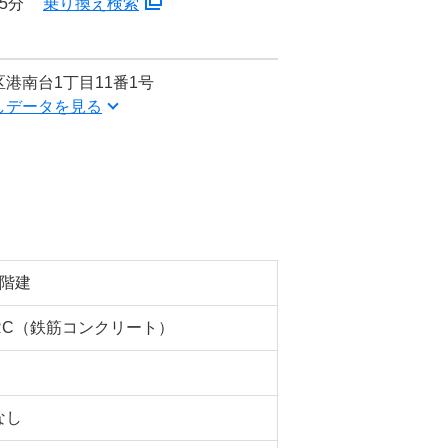
5分
乗り換え検索
港南台1丁目11番1号
しデータを見る
2階建
RC（鉄筋コンクリート）
なし