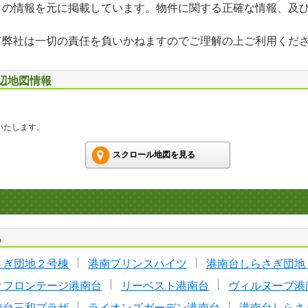
」の情報を元に掲載しています。物件に関する正確な情報、及
て弊社は一切の責任を負いかねますのでご理解の上ご利用くだ
周辺地図情報
いたします。
スクロール地図を見る
る
さぎ団地２号棟
港南プリンスハイツ
港南台しらさぎ団地
クフロンテージ港南台
リーベスト港南台
ヴィルヌーブ港
南台三和プラザ
ライオンズガーデン港南台
港南台しらさ