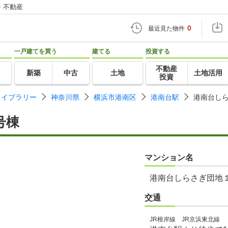
・不動産
0
最近見た物件
一戸建てを買う
建てる
投資する
不動産
新築
中古
土地
土地活用
投資
ライブラリー
神奈川県
横浜市港南区
港南台駅
港南台し
号棟
マンション名
港南台しらさぎ団地
交通
JR根岸線 JR京浜東北線