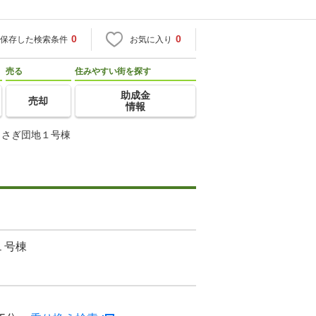
0
0
保存した検索条件
お気に入り
売る
住みやすい街を探す
助成金
売却
情報
らさぎ団地１号棟
１号棟