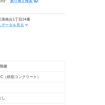
3分
乗り換え検索
港南台1丁目24番
しデータを見る
3階建
RC（鉄筋コンクリート）
なし