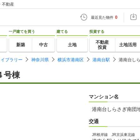
・不動産
0
最近見た物件
一戸建てを買う
建てる
投資する
不動産
新築
中古
土地
土地活用
投資
ライブラリー
神奈川県
横浜市港南区
港南台駅
港南台し
４号棟
マンション名
港南台しらさぎ南団
交通
JR根岸線 JR京浜東北線