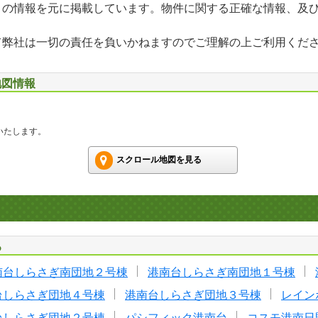
」の情報を元に掲載しています。物件に関する正確な情報、及
て弊社は一切の責任を負いかねますのでご理解の上ご利用くだ
地図情報
いたします。
スクロール地図を見る
る
南台しらさぎ南団地２号棟
港南台しらさぎ南団地１号棟
台しらさぎ団地４号棟
港南台しらさぎ団地３号棟
レイン
台しらさぎ団地２号棟
パシフィック港南台
コスモ港南日