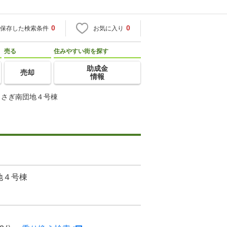
0
0
保存した検索条件
お気に入り
売る
住みやすい街を探す
助成金
売却
情報
らさぎ南団地４号棟
地４号棟