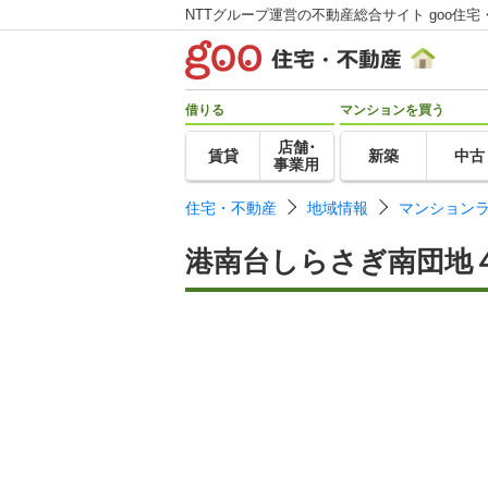
NTTグループ運営の不動産総合サイト goo住宅
借りる
マンションを買う
店舗･
賃貸
新築
中古
事業用
住宅・不動産
地域情報
マンション
港南台しらさぎ南団地