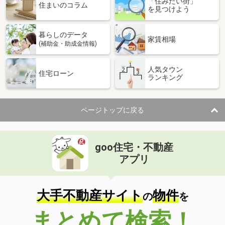
「住みたい街」
住まいのコラム
を見つけよう
暮らしのデータ
家賃相場
(補助金・助成金情報)
人気タウン
住宅ローン
ランキング
ページトップに戻る
goo住宅・不動産
アプリ
大手不動産サイト
物件
の
を
まとめて検索！