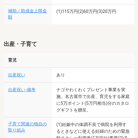
補助／助成金上限金
(1)115万円(2)60万円(3)20万円
額
出産・子育て
育児
出産祝い
あり
出産祝い-備考
ナゴヤわくわくプレゼント事業を実
施。名古屋市で出産、育児をする家庭
に5万ポイント(5万円相当)分のカタロ
グギフトを贈呈。
子育て関連の独自の
(1)妊娠中の体調不良で病院を利用す
取り組み
るときなどに使える妊婦のための緊急
時タクシー利用券(1万円分)事業(2)子