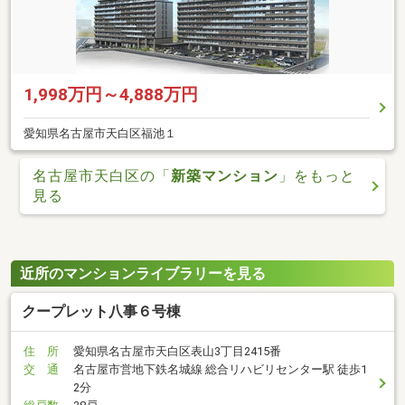
1,998万円～4,888万円
愛知県名古屋市天白区福池１
名古屋市天白区の「
新築マンション
」をもっと
見る
近所のマンションライブラリーを見る
クープレット八事６号棟
住 所
愛知県名古屋市天白区表山3丁目2415番
交 通
名古屋市営地下鉄名城線 総合リハビリセンター駅 徒歩1
2分