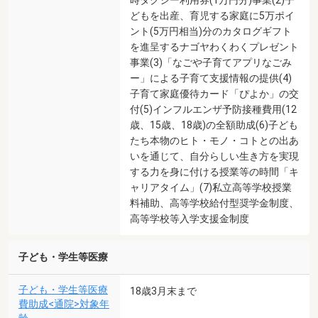
どもを出産、育児する家庭に5万ポイ
ント(5万円相当)分のカタログギフト
を進呈するナゴヤわくわくプレゼント
事業(3)「なごや子育てアプリなごみ
ー」による子育て支援情報の提供(4)
子育て家庭優待カード「ぴよか」の交
付(5)インフルエンザ予防接種費用(12
歳、15歳、18歳)の全額助成(6)子ども
たち本物のヒト・モノ・コトとの出あ
いを通じて、自分らしい生き方を実現
する力を身に付ける授業等の時間「キ
ャリアタイム」(7)私立高等学校授業
料補助、高等学校給付型奨学金制度、
高等学校等入学支援金制度
子ども・学生等医療
子ども・学生等医療
18歳3月末まで
費助成<通院>対象年