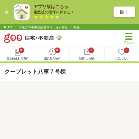
アプリ版はこちら
開く
複数社の物件を探せる！
NTTグループ運営の不動産総合サイト goo住宅・不動産
0
0
0
0
最近検索した条件
最近見た物件
保存した条件
お気に入り
クープレット八事７号棟