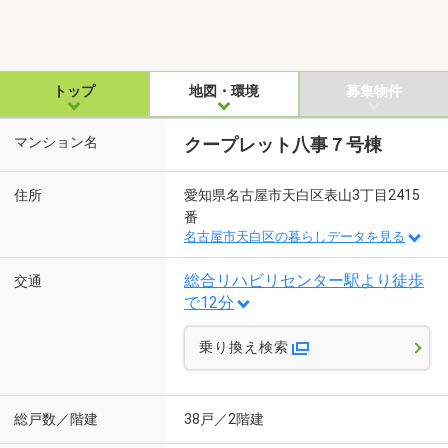
トップ
地図・環境
募集物件
マンション名
クープレット八事７号棟
住所
愛知県名古屋市天白区表山3丁目2415
番
名古屋市天白区の暮らしデータを見る
総合リハビリセンター駅より徒歩
交通
で12分
乗り換え検索
総戸数／階建
38戸／2階建