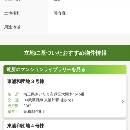
土地権利
所有権
用途地域
立地に基づいたおすすめ物件情報
近所のマンションライブラリーを見る
東浦和団地３号棟
住 所
埼玉県さいたま市緑区大間木1545番
交 通
JR武蔵野線 東浦和駅 徒歩5分
総戸数
30戸
築年月
昭和55年8月
東浦和団地４号棟