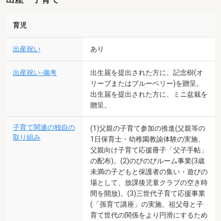
育児
出産祝い
あり
出産祝い-備考
出生届を提出された方に、記念樹(オ
リーブまたはブルーベリー)を贈呈。
出生届を提出された方に、ミニ盆栽を
贈呈。
子育て関連の独自の
(1)父親の子育て参加の推進(父親等の
取り組み
1日保育士・幼稚園教諭体験の実施、
父親向け子育て応援冊子「父子手帖」
の配布)。(2)のびのびルーム事業(3歳
未満の子どもと保護者の集い・遊びの
場として、放課後児童クラブの空き時
間を開放)。(3)三世代子育て応援事業
(「孫育て講座」の実施、祖父母と子
育て世代の関係をより円滑にするため