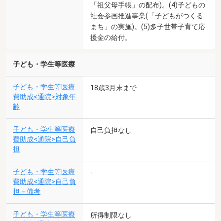
「祖父母手帳」の配布)。(4)子どもの
社会参画推進事業(「子どもがつくる
まち」の実施)。(5)多子世帯子育て応
援金の給付。
子ども・学生等医療
子ども・学生等医療
18歳3月末まで
費助成<通院>対象年
齢
子ども・学生等医療
自己負担なし
費助成<通院>自己負
担
子ども・学生等医療
-
費助成<通院>自己負
担－備考
子ども・学生等医療
所得制限なし