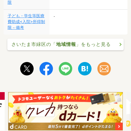
限
子ども・学生等医療
-
費助成<入院>所得制
限－備考
さいたま市緑区の「
地域情報
」をもっと見る