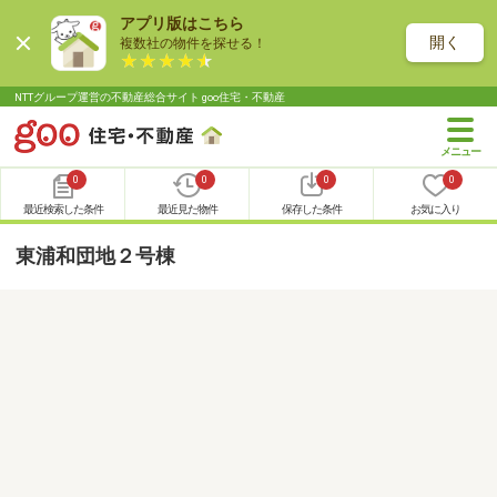
アプリ版はこちら
開く
複数社の物件を探せる！
NTTグループ運営の不動産総合サイト goo住宅・不動産
0
0
0
0
最近検索した条件
最近見た物件
保存した条件
お気に入り
東浦和団地２号棟