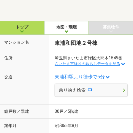
トップ
地図・環境
募集物件
マンション名
東浦和団地２号棟
住所
埼玉県さいたま市緑区大間木1545番
さいたま市緑区の暮らしデータを見る
東浦和駅より徒歩で5分
交通
乗り換え検索
総戸数／階建
30戸／5階建
築年月
昭和55年8月