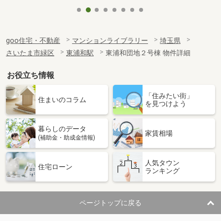
goo住宅・不動産
マンションライブラリー
埼玉県
さいたま市緑区
東浦和駅
東浦和団地２号棟 物件詳細
お役立ち情報
「住みたい街」
住まいのコラム
を見つけよう
暮らしのデータ
家賃相場
(補助金・助成金情報)
人気タウン
住宅ローン
ランキング
ページトップに戻る