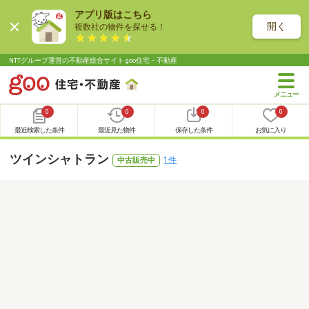
アプリ版はこちら
開く
複数社の物件を探せる！
NTTグループ運営の不動産総合サイト goo住宅・不動産
0
0
0
0
最近検索した条件
最近見た物件
保存した条件
お気に入り
ツインシャトラン
1件
中古販売中