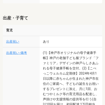
出産・子育て
育児
出産祝い
あり
出産祝い-備考
(1)【神戸市オリジナルの母子健康手
帳】神戸の老舗子ども服ブランド「フ
ァミリア」デザインの神戸らしさあふ
れる母子健康手帳を交付。(2)【こべ
っこウェルカム定期便】2024年4月1
日以降に赤ちゃんが生まれた神戸市在
住のご家庭へ、子どもの誕生をお祝い
するプレゼントに加え、月に1回、お
むつやミルク等の育児用品を配達し、
声掛けや支援情報の提供等を行う(合
計10回お届け。初回配達:1万円相当、