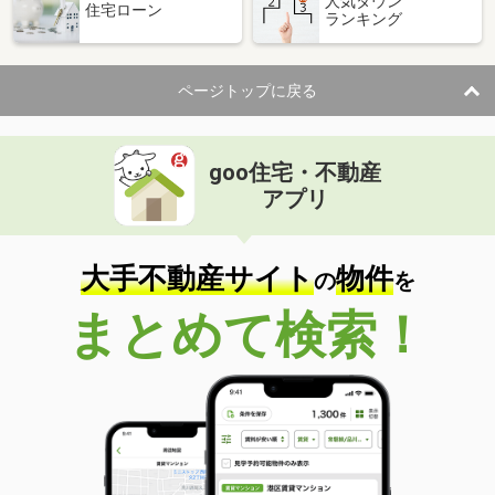
人気タウン
住宅ローン
ランキング
ページトップに戻る
goo住宅・不動産
アプリ
大手不動産サイト
物件
の
を
まとめて検索！