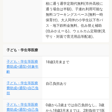
校に通う通学定期代無料(市外高校に
通う場合は半額)。子連れ利用可能な
無料コワーキングスペース(無料一時
保育付)。大人同伴の小学生以下市バ
ス・地下鉄料金無料。住み替え補助
(住みかえーる)。ウェルカム定期便(見
守り・対面で育児用品等配達)。
子ども・学生等医療
子ども・学生等医療
18歳3月末まで
費助成<通院>対象年
齢
子ども・学生等医療
自己負担あり
費助成<通院>自己負
担
子ども・学生等医療
0歳から2歳までは自己負担なし。3歳
費助成<通院>自己負
から18歳3月末までは、2割負担で1医