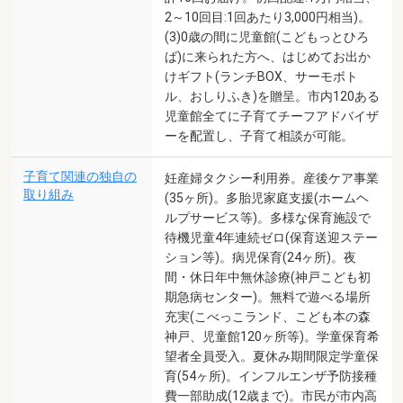
2～10回目:1回あたり3,000円相当)。
(3)0歳の間に児童館(こどもっとひろ
ば)に来られた方へ、はじめてお出か
けギフト(ランチBOX、サーモボト
ル、おしりふき)を贈呈。市内120ある
児童館全てに子育てチーフアドバイザ
ーを配置し、子育て相談が可能。
子育て関連の独自の
妊産婦タクシー利用券。産後ケア事業
取り組み
(35ヶ所)。多胎児家庭支援(ホームヘ
ルプサービス等)。多様な保育施設で
待機児童4年連続ゼロ(保育送迎ステー
ション等)。病児保育(24ヶ所)。夜
間・休日年中無休診療(神戸こども初
期急病センター)。無料で遊べる場所
充実(こべっこランド、こども本の森
神戸、児童館120ヶ所等)。学童保育希
望者全員受入。夏休み期間限定学童保
育(54ヶ所)。インフルエンザ予防接種
費一部助成(12歳まで)。市民が市内高