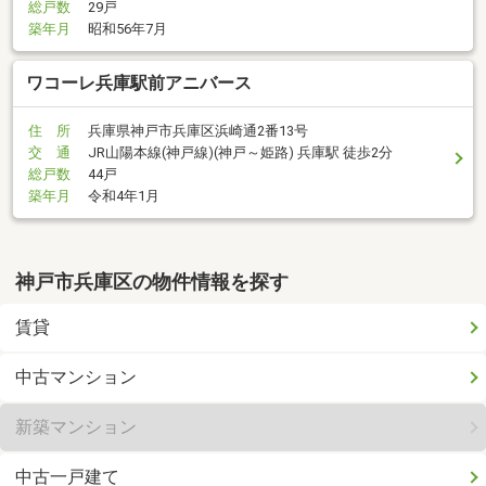
総戸数
29戸
築年月
昭和56年7月
ワコーレ兵庫駅前アニバース
住 所
兵庫県神戸市兵庫区浜崎通2番13号
交 通
JR山陽本線(神戸線)(神戸～姫路) 兵庫駅 徒歩2分
総戸数
44戸
築年月
令和4年1月
神戸市兵庫区の物件情報を探す
賃貸
中古マンション
新築マンション
中古一戸建て