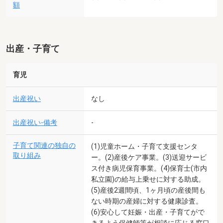
額
出産・子育て
育児
出産祝い
なし
出産祝い-備考
-
子育て関連の独自の
(1)児童ホーム・子育て支援センタ
取り組み
ー。(2)産後ケア事業。(3)送迎サービ
ス付き病児保育事業。(4)保育士(市内
私立園)の給与上乗せに対する助成。
(5)産後2週間頃、1ヶ月頃の産後間も
ない時期の産婦に対する健康診査。
(6)安心して妊娠・出産・子育てがで
きるよう保健師等が相談に応じる窓口