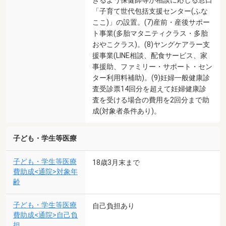
「子育て世代包括支援センター(ふな
ここ)」の設置。(7)産前・産後サポー
ト事業(多胎マタニティクラス・多胎
おやこクラス)。(8)ヤングケアラー支
援事業(LINE相談、配食サービス、家
事援助、ファミリー・サポート・セン
ター利用料補助)。(9)妊婦一般健康診
査受診票14回分を超えて妊婦健康診
査を受ける場合の費用を2回分まで助
成(対象者条件あり)。
子ども・学生等医療
子ども・学生等医療
18歳3月末まで
費助成<通院>対象年
齢
子ども・学生等医療
自己負担あり
費助成<通院>自己負
担