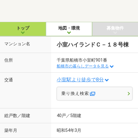
トップ
地図・環境
募集物件
マンション名
小室ハイランドＣ－１８号棟
住所
千葉県船橋市小室町901番
船橋市の暮らしデータを見る
小室駅より徒歩で8分
交通
乗り換え検索
総戸数／階建
40戸／5階建
築年月
昭和54年3月