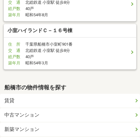
交 通
北総鉄道 小室駅 徒歩8分
総戸数
40戸
築年月
昭和54年8月
小室ハイランドＣ－１６号棟
住 所
千葉県船橋市小室町901番
交 通
北総鉄道 小室駅 徒歩8分
総戸数
40戸
築年月
昭和54年3月
船橋市の物件情報を探す
賃貸
中古マンション
新築マンション