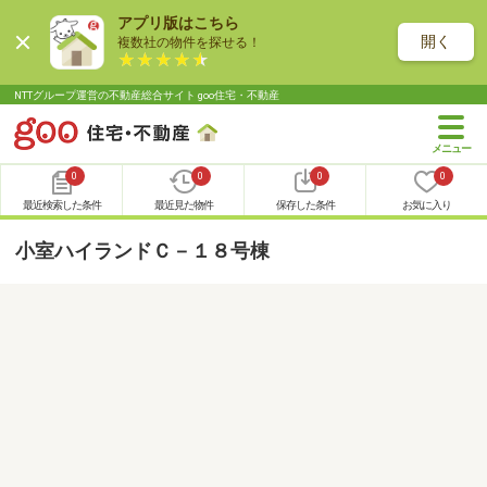
アプリ版はこちら
開く
複数社の物件を探せる！
NTTグループ運営の不動産総合サイト goo住宅・不動産
0
0
0
0
最近検索した条件
最近見た物件
保存した条件
お気に入り
小室ハイランドＣ－１８号棟