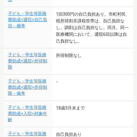
子ども・学生等医療
1回300円の自己負担あり。市町村民
費助成<通院>自己負
税所得割非課税世帯は、自己負担な
担－備考
し。調剤は自己負担なし。同月、同一
医療機関において、通院6回以降は自
己負担なし。
子ども・学生等医療
所得制限なし
費助成<通院>所得制
限
子ども・学生等医療
-
費助成<通院>所得制
限－備考
子ども・学生等医療
18歳3月末まで
費助成<入院>対象年
齢
子ども・学生等医療
自己負担あり