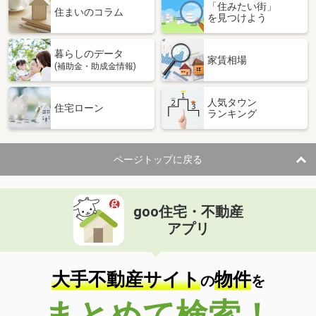
「住みたい街」
住まいのコラム
を見つけよう
暮らしのデータ
家賃相場
(補助金・助成金情報)
人気タウン
住宅ローン
ランキング
ページトップに戻る
goo住宅・不動産
アプリ
大手不動産サイト
物件
の
を
まとめて検索！