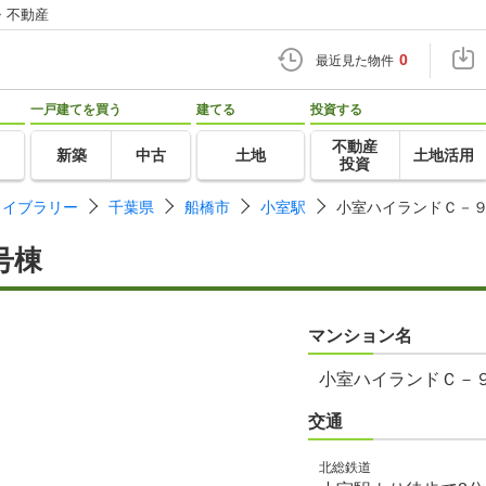
・不動産
0
最近見た物件
一戸建てを買う
建てる
投資する
不動産
新築
中古
土地
土地活用
投資
ライブラリー
千葉県
船橋市
小室駅
小室ハイランドＣ－
号棟
マンション名
小室ハイランドＣ－
交通
北総鉄道