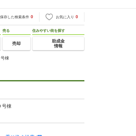
0
0
保存した検索条件
お気に入り
売る
住みやすい街を探す
助成金
売却
情報
９号棟
９号棟