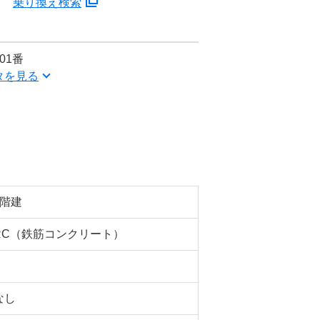
分
乗り換え検索
01番
タを見る
5階建
RC（鉄筋コンクリート）
なし