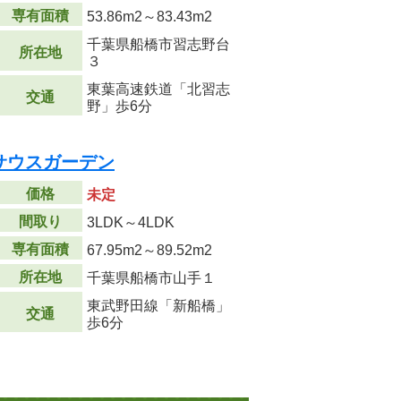
専有面積
53.86m
2
～83.43m
2
千葉県船橋市習志野台
所在地
３
東葉高速鉄道「北習志
交通
野」歩6分
サウスガーデン
価格
未定
間取り
3LDK～4LDK
専有面積
67.95m
2
～89.52m
2
所在地
千葉県船橋市山手１
東武野田線「新船橋」
交通
歩6分