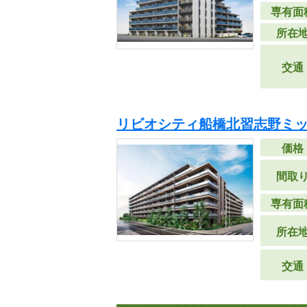
専有面
所在
交通
リビオシティ船橋北習志野ミ
価格
間取
専有面
所在
交通