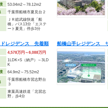
積
53.04m
2
～78.12m
2
地
千葉県船橋市夏見台２
ＪＲ総武線快速「船
橋」バス13分「エステ
ート夏見」停歩3分
ッドレジデンス 先着順
船橋山手レジデンス 
4,578万円～6,088万円
1LDK+S（納戸）～3LD
り
K
積
64.9m
2
～75.52m
2
千葉県船橋市習志野台
地
３
東葉高速鉄道「北習志
野」歩4分