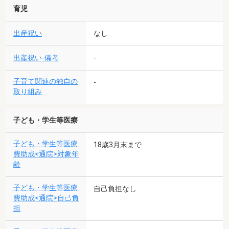
育児
出産祝い
なし
出産祝い-備考
-
子育て関連の独自の
-
取り組み
子ども・学生等医療
子ども・学生等医療
18歳3月末まで
費助成<通院>対象年
齢
子ども・学生等医療
自己負担なし
費助成<通院>自己負
担