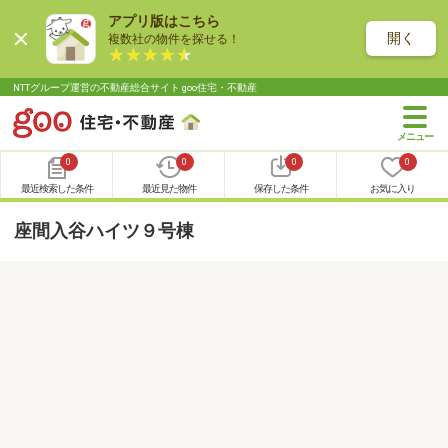
アプリ版はこちら
開く
複数社の物件を探せる！
NTTグループ運営の不動産総合サイト goo住宅・不動産
0
0
0
0
最近検索した条件
最近見た物件
保存した条件
お気に入り
座間入谷ハイツ９号棟