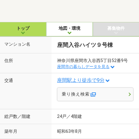
トップ
地図・環境
募集物件
マンション名
座間入谷ハイツ９号棟
住所
神奈川県座間市入谷西5丁目52番9号
座間市の暮らしデータを見る
座間駅より徒歩で9分
交通
乗り換え検索
総戸数／階建
24戸／4階建
築年月
昭和63年8月