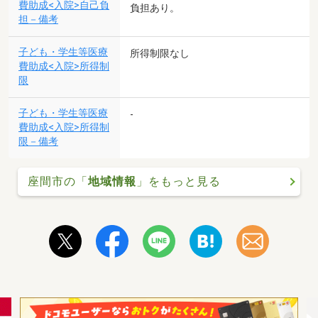
費助成<入院>自己負
負担あり。
担－備考
子ども・学生等医療
所得制限なし
費助成<入院>所得制
限
子ども・学生等医療
-
費助成<入院>所得制
限－備考
座間市の「
地域情報
」をもっと見る