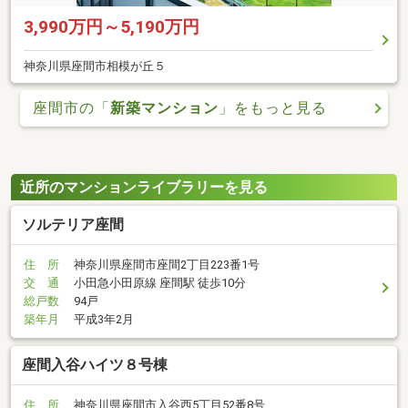
3,990万円～5,190万円
神奈川県座間市相模が丘５
座間市の「
新築マンション
」をもっと見る
近所のマンションライブラリーを見る
ソルテリア座間
住 所
神奈川県座間市座間2丁目223番1号
交 通
小田急小田原線 座間駅 徒歩10分
総戸数
94戸
築年月
平成3年2月
座間入谷ハイツ８号棟
住 所
神奈川県座間市入谷西5丁目52番8号