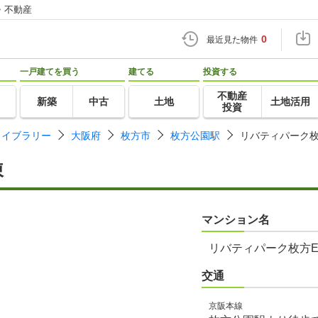
・不動産
0
最近見た物件
一戸建てを買う
建てる
投資する
不動産
新築
中古
土地
土地活用
投資
ライブラリー
大阪府
枚方市
枚方公園駅
リバティパーク枚
棟
マンション名
リバティパーク枚方
交通
京阪本線