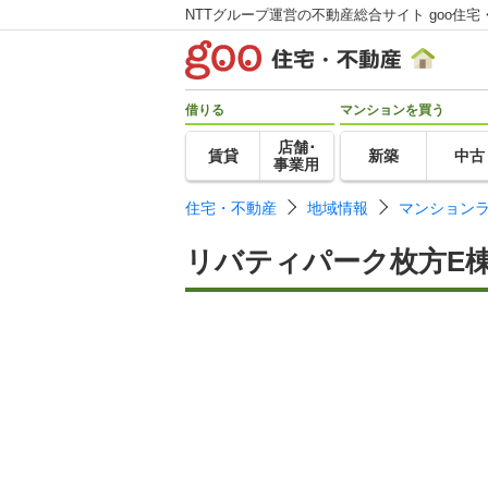
NTTグループ運営の不動産総合サイト goo住宅
借りる
マンションを買う
店舗･
賃貸
新築
中古
事業用
住宅・不動産
地域情報
マンション
リバティパーク枚方E