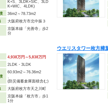
り
K+S、3LDK+SIC、3LD
K+WIC、4LDK)
積
36m
2
～78.73m
2
地
大阪府枚方市北中振３
京阪本線「光善寺」歩2
分
ウエリスタワー枚方樟葉
4,938万円～5,838万円
り
2LDK・3LDK
60.93m
2
～76.36m
2
積
、
(防災備蓄倉庫面積含む)
地
大阪府枚方市天之川町
京阪本線「枚方市」歩1
1分