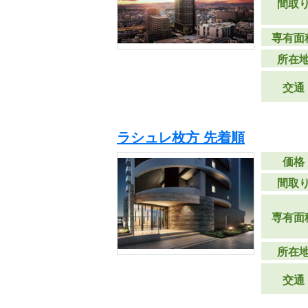
間取
専有面
所在
交通
ラシュレ枚方 先着順
価格
間取
専有面
所在
交通