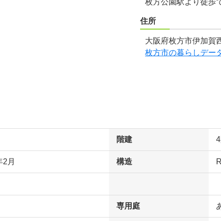
枚方公園駅より徒歩で
住所
大阪府枚方市伊加賀西
枚方市の暮らしデー
階建
年2月
構造
専用庭