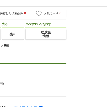
0
0
保存した検索条件
お気に入り
売る
住みやすい街を探す
助成金
売却
情報
方E棟
E棟