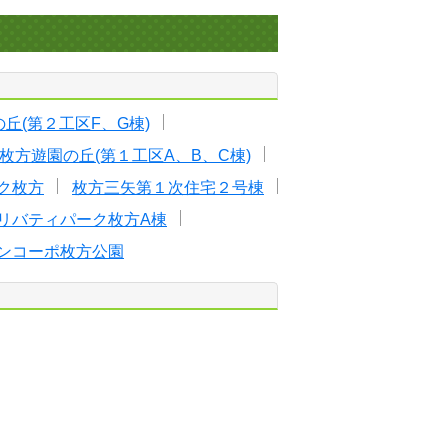
丘(第２工区F、G棟)
枚方遊園の丘(第１工区A、B、C棟)
ク枚方
枚方三矢第１次住宅２号棟
リバティパーク枚方A棟
ンコーポ枚方公園