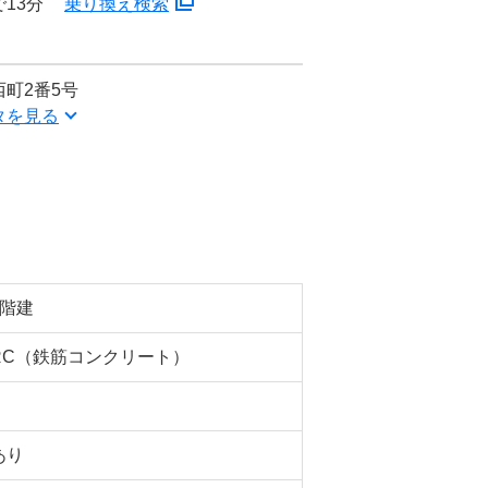
13分
乗り換え検索
町2番5号
タを見る
4階建
RC（鉄筋コンクリート）
あり