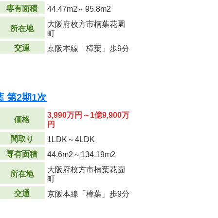
専有面積
44.47m
2
～95.8m
2
大阪府枚方市楠葉花園
所在地
町
交通
京阪本線「樟葉」歩9分
 第2期1次
3,990万円～1億9,900万
価格
円
間取り
1LDK～4LDK
専有面積
44.6m
2
～134.19m
2
大阪府枚方市楠葉花園
所在地
町
交通
京阪本線「樟葉」歩9分