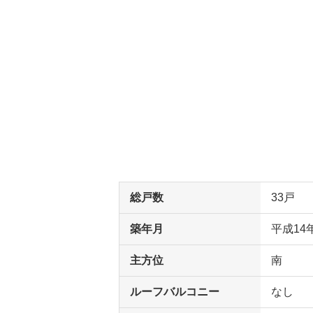
総戸数
33戸
築年月
平成14
主方位
南
ルーフバルコニー
なし