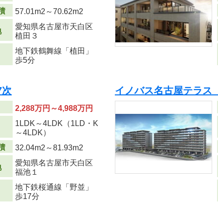
積
57.01m
2
～70.62m
2
愛知県名古屋市天白区
地
植田３
地下鉄鶴舞線「植田」
歩5分
7次
イノバス名古屋テラス
2,288万円～4,988万円
1LDK～4LDK（1LD・K
り
～4LDK）
積
32.04m
2
～81.93m
2
愛知県名古屋市天白区
地
福池１
地下鉄桜通線「野並」
歩17分