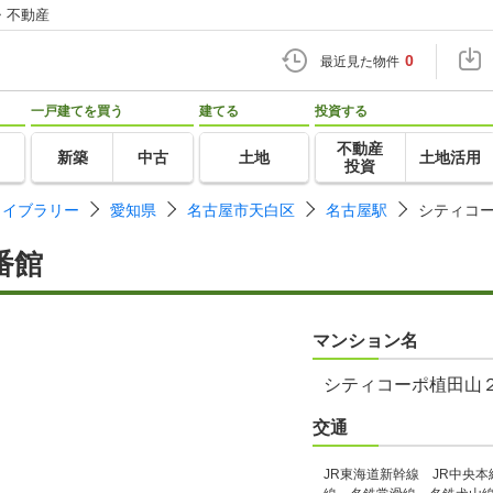
・不動産
0
最近見た物件
一戸建てを買う
建てる
投資する
不動産
新築
中古
土地
土地活用
投資
ライブラリー
愛知県
名古屋市天白区
名古屋駅
シティコ
番館
マンション名
シティコーポ植田山
交通
JR東海道新幹線 JR中央