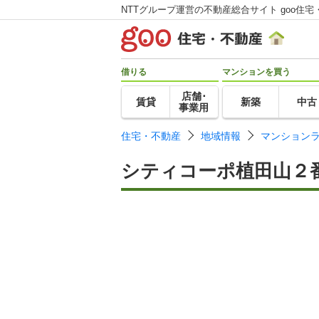
NTTグループ運営の不動産総合サイト goo住宅
借りる
マンションを買う
店舗･
賃貸
新築
中古
事業用
住宅・不動産
地域情報
マンション
シティコーポ植田山２