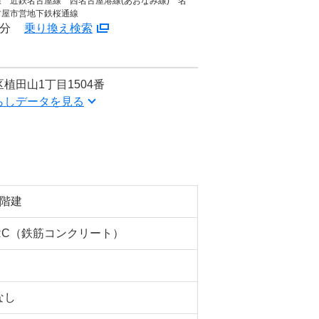
 近鉄名古屋線 西名古屋港線(あおなみ線) 名
古屋市営地下鉄桜通線
7分
乗り換え検索
植田山1丁目1504番
らしデータを見る
3階建
RC（鉄筋コンクリート）
なし