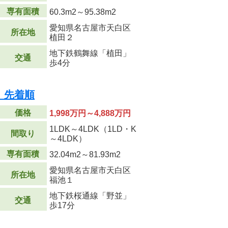
専有面積
60.3m
2
～95.38m
2
愛知県名古屋市天白区
所在地
植田２
地下鉄鶴舞線「植田」
交通
歩4分
 先着順
価格
1,998万円～4,888万円
1LDK～4LDK（1LD・K
間取り
～4LDK）
専有面積
32.04m
2
～81.93m
2
愛知県名古屋市天白区
所在地
福池１
地下鉄桜通線「野並」
交通
歩17分