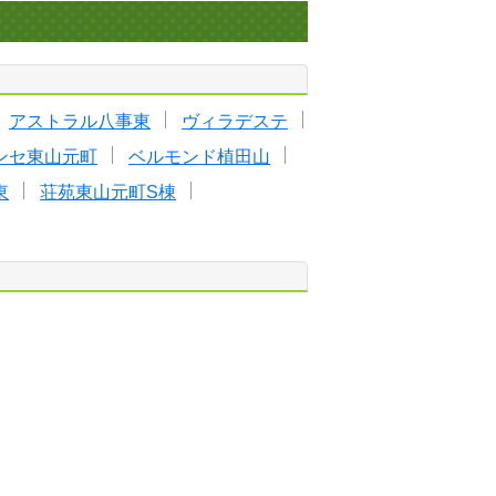
アストラル八事東
ヴィラデステ
ランセ東山元町
ベルモンド植田山
東
荘苑東山元町S棟