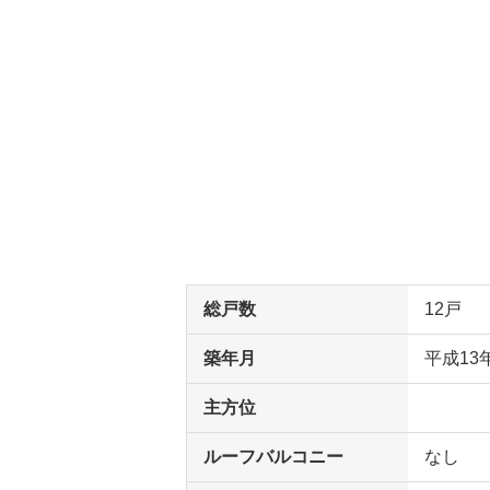
総戸数
12戸
築年月
平成13
主方位
ルーフバルコニー
なし