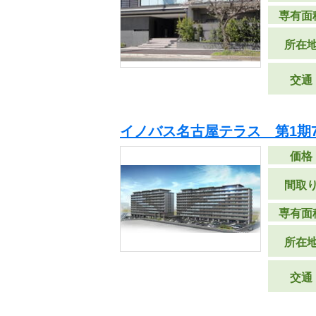
専有面
所在
交通
イノバス名古屋テラス 第1期
価格
間取
専有面
所在
交通