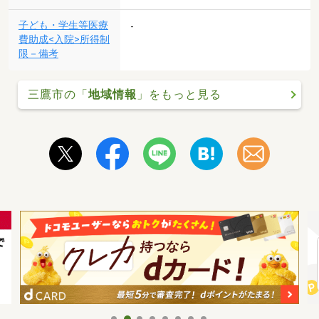
子ども・学生等医療
-
費助成<入院>所得制
限－備考
三鷹市の「
地域情報
」をもっと見る