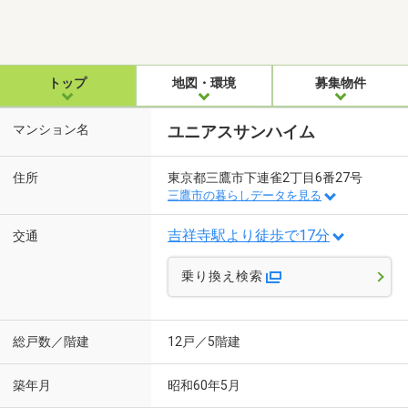
トップ
地図・環境
募集物件
マンション名
ユニアスサンハイム
住所
東京都三鷹市下連雀2丁目6番27号
三鷹市の暮らしデータを見る
吉祥寺駅より徒歩で17分
交通
乗り換え検索
総戸数／階建
12戸／5階建
築年月
昭和60年5月