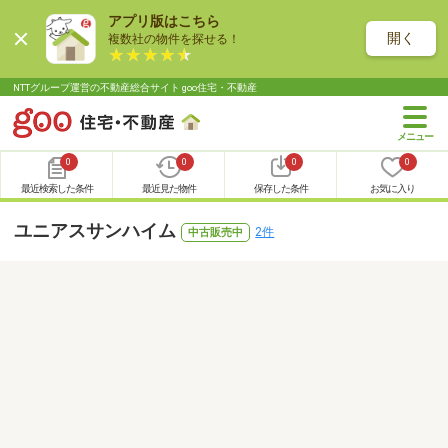
アプリ版はこちら
開く
複数社の物件を探せる！
NTTグループ運営の不動産総合サイト goo住宅・不動産
0
0
0
0
最近検索した条件
最近見た物件
保存した条件
お気に入り
ユニアスサンハイム
2件
中古販売中