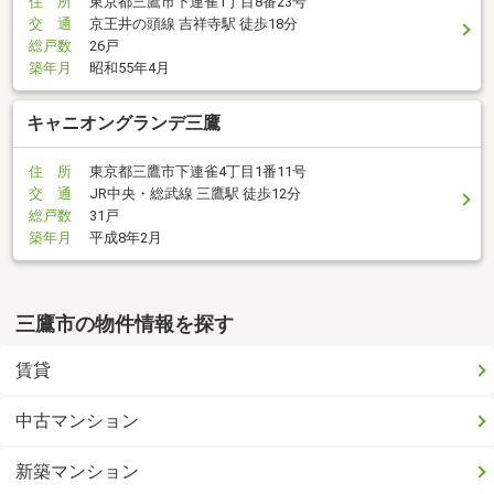
住 所
東京都三鷹市下連雀1丁目8番23号
交 通
京王井の頭線 吉祥寺駅 徒歩18分
総戸数
26戸
築年月
昭和55年4月
キャニオングランデ三鷹
住 所
東京都三鷹市下連雀4丁目1番11号
交 通
JR中央・総武線 三鷹駅 徒歩12分
総戸数
31戸
築年月
平成8年2月
三鷹市の物件情報を探す
賃貸
中古マンション
新築マンション