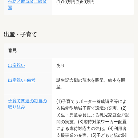
補助／助成金上限金
(1)10万円(2)50万円
額
出産・子育て
育児
出産祝い
あり
出産祝い-備考
誕生記念樹の苗木を贈呈。絵本を贈
呈。
子育て関連の独自の
(1)子育てサポーター養成講座等によ
取り組み
る協働型地域子育て環境の充実。(2)
民生・児童委員による乳児家庭全戸訪
問の実施。(3)虐待対策ワーカー配置
による虐待対応力の強化。(4)利用者
支援事業の充実。(5)子どもと親の関