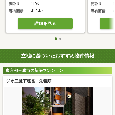
間取り
1LDK
間取り
1
専有面積
41.54㎡
専有面積
4
詳細を見る
立地に基づいたおすすめ物件情報
東京都三鷹市の新築マンション
ジオ三鷹下連雀 先着順