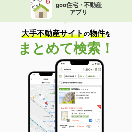
goo住宅・不動産
アプリ
大手不動産サイト
物件
の
を
まとめて検索！