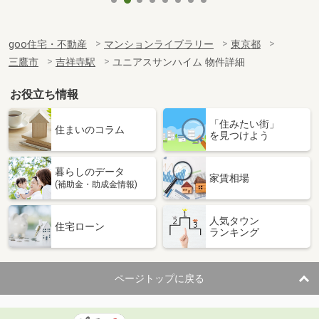
goo住宅・不動産
マンションライブラリー
東京都
三鷹市
吉祥寺駅
ユニアスサンハイム 物件詳細
お役立ち情報
「住みたい街」
住まいのコラム
を見つけよう
暮らしのデータ
家賃相場
(補助金・助成金情報)
人気タウン
住宅ローン
ランキング
ページトップに戻る