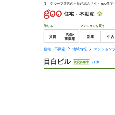
NTTグループ運営の不動産総合サイト goo住宅
借りる
マンションを買う
店舗･
賃貸
新築
中古
事業用
住宅・不動産
地域情報
マンション
目白ビル
21件
賃貸募集中