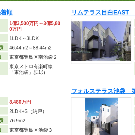
先着順
リムテラス目白EAST
1億3,500万円～3億5,80
0万円
り
1LDK～3LDK
積
46.44m
2
～88.44m
2
地
東京都豊島区南池袋２
東京メトロ有楽町線
「東池袋」歩1分
フォルステラス池袋 第
8,480万円
り
2LDK+S（納戸）
積
76.9m
2
地
東京都豊島区池袋３