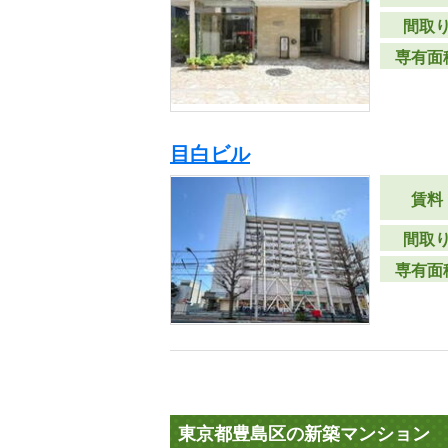
間取
専有面
目白ビル
賃料
間取
専有面
東京都豊島区の新築マンション