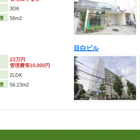
り
3DK
積
56m2
目白ビル
23万円
管理費等10,000円
り
2LDK
積
56.23m2