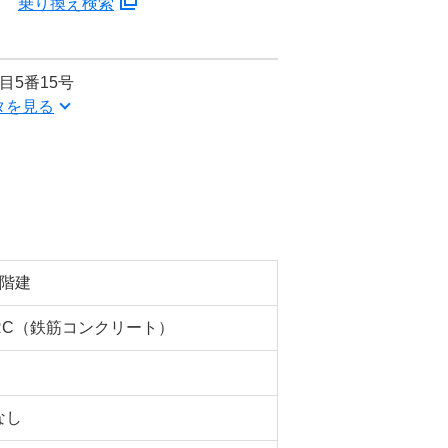
分
乗り換え検索
目5番15号
タを見る
5階建
RC（鉄筋コンクリート）
なし