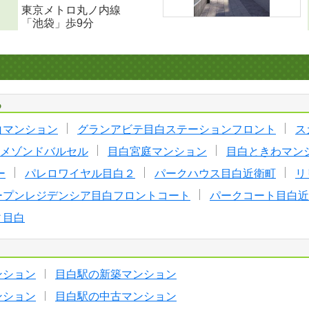
東京メトロ丸ノ内線
「池袋」歩9分
る
白マンション
グランアビテ目白ステーションフロント
ス
メゾンドバルセル
目白宮庭マンション
目白ときわマン
ー
パレロワイヤル目白２
パークハウス目白近衛町
リ
ープンレジデンシア目白フロントコート
パークコート目白近
ィ目白
ンション
目白駅の新築マンション
ンション
目白駅の中古マンション