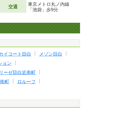
東京メトロ丸ノ内線
交通
「池袋」歩9分
カイコート目白
メゾン目白
ション
リーゼ目白近衛町
衛町
ロルーフ