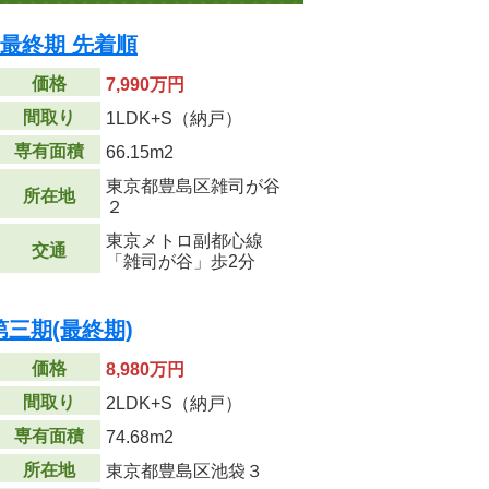
 最終期 先着順
価格
7,990万円
間取り
1LDK+S（納戸）
専有面積
66.15m
2
東京都豊島区雑司が谷
所在地
２
東京メトロ副都心線
交通
「雑司が谷」歩2分
三期(最終期)
価格
8,980万円
間取り
2LDK+S（納戸）
専有面積
74.68m
2
所在地
東京都豊島区池袋３