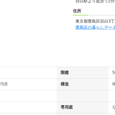
目白駅より徒歩で2
住所
東京都豊島区目白3丁
豊島区の暮らしデー
階建
年5月
構造
専用庭