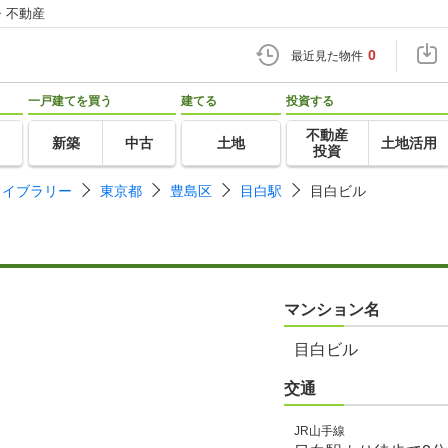
・不動産
0
最近見た物件
一戸建てを買う
建てる
投資する
不動産
新築
中古
土地
土地活用
投資
ライブラリー
東京都
豊島区
目白駅
目白ビル
マンション名
目白ビル
交通
JR山手線