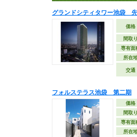
グランドシティタワー池袋 
価格
間取
専有面
所在
交通
フォルステラス池袋 第二期
価格
間取
専有面
所在