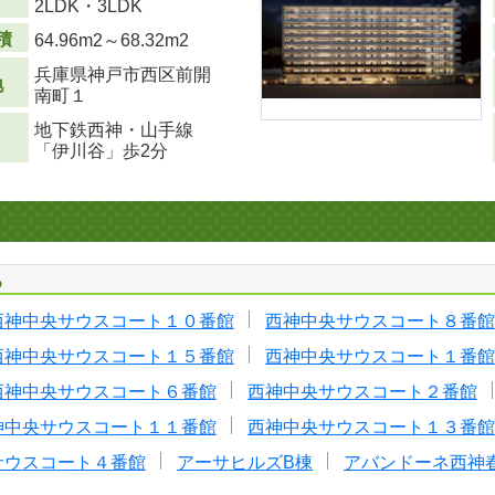
り
2LDK・3LDK
積
64.96m
2
～68.32m
2
兵庫県神戸市西区前開
地
南町１
地下鉄西神・山手線
「伊川谷」歩2分
る
西神中央サウスコート１０番館
西神中央サウスコート８番館
西神中央サウスコート１５番館
西神中央サウスコート１番館
西神中央サウスコート６番館
西神中央サウスコート２番館
神中央サウスコート１１番館
西神中央サウスコート１３番館
サウスコート４番館
アーサヒルズB棟
アバンドーネ西神