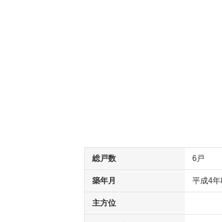
総戸数
6戸
築年月
平成4年
主方位