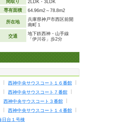
間取り
2LDK・3LDK
専有面積
64.96m
2
～78.8m
2
兵庫県神戸市西区前開
所在地
南町１
地下鉄西神・山手線
交通
「伊川谷」歩2分
西神中央サウスコート１６番館
西神中央サウスコート７番館
西神中央サウスコート３番館
西神中央サウスコート１４番館
春日台１号棟