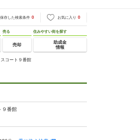
0
0
保存した検索条件
お気に入り
売る
住みやすい街を探す
助成金
売却
情報
ウスコート９番館
ト９番館