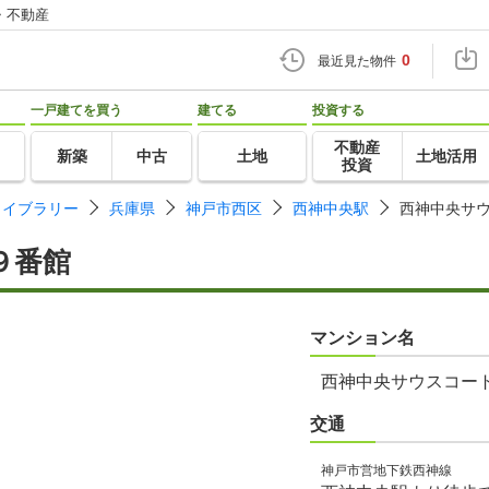
・不動産
0
最近見た物件
一戸建てを買う
建てる
投資する
不動産
新築
中古
土地
土地活用
投資
ライブラリー
兵庫県
神戸市西区
西神中央駅
西神中央サ
９番館
マンション名
西神中央サウスコー
交通
神戸市営地下鉄西神線