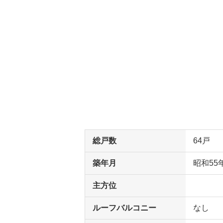
総戸数
64戸
築年月
昭和55
主方位
ルーフバルコニー
なし