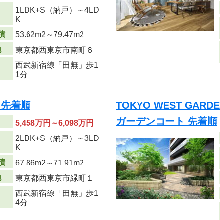
1LDK+S（納戸）～4LD
り
K
積
53.62m
2
～79.47m
2
地
東京都西東京市南町６
西武新宿線「田無」歩1
1分
 先着順
TOKYO WEST GAR
ガーデンコート 先着順
5,458万円～6,098万円
2LDK+S（納戸）～3LD
り
K
積
67.86m
2
～71.91m
2
地
東京都西東京市緑町１
西武新宿線「田無」歩1
4分