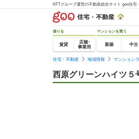
NTTグループ運営の不動産総合サイト goo住宅
借りる
マンションを買う
店舗･
賃貸
新築
中古
事業用
住宅・不動産
地域情報
マンション
西原グリーンハイツ５