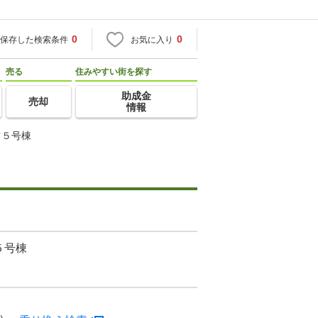
0
0
保存した検索条件
お気に入り
売る
住みやすい街を探す
助成金
売却
情報
ツ５号棟
５号棟