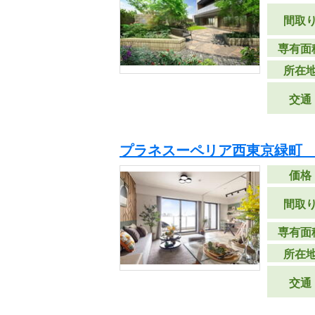
間取
専有面
所在
交通
プラネスーペリア西東京緑町
価格
間取
専有面
所在
交通