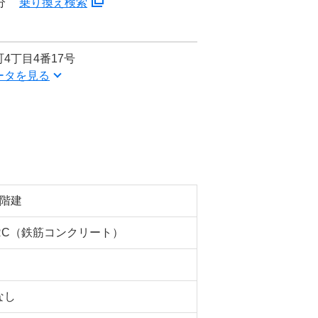
分
乗り換え検索
4丁目4番17号
ータを見る
8階建
RC（鉄筋コンクリート）
なし