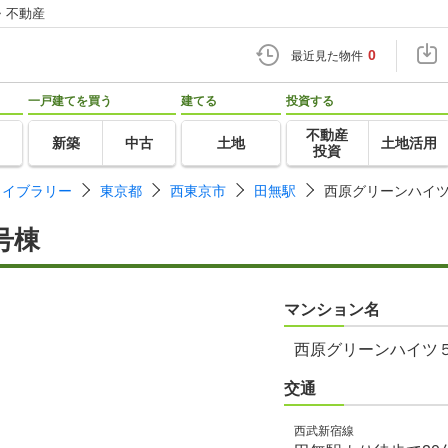
・不動産
0
最近見た物件
一戸建てを買う
建てる
投資する
不動産
新築
中古
土地
土地活用
投資
ライブラリー
東京都
西東京市
田無駅
西原グリーンハイ
号棟
マンション名
西原グリーンハイツ
交通
西武新宿線