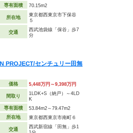
専有面積
70.15m
2
東京都西東京市下保谷
所在地
５
西武池袋線「保谷」歩7
交通
分
DEN PROJECT/センチュリー田無
価格
5,448万円～9,398万円
1LDK+S（納戸）～4LD
間取り
K
専有面積
53.84m
2
～79.47m
2
所在地
東京都西東京市南町６
西武新宿線「田無」歩1
交通
1分