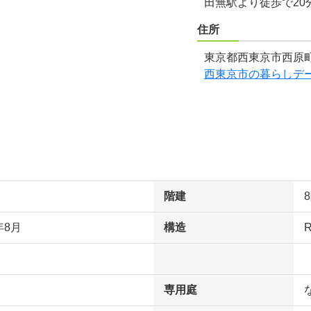
田無駅より徒歩で20
住所
東京都西東京市西原町
西東京市の暮らしデ
階建
年8月
構造
専用庭