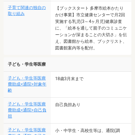
子育て関連の独自の
【ブックスタート 多摩市絵本かたり
取り組み
かけ事業】市立健康センターで月2回
実施する乳児(3～4ヶ月児)健康診査
に、「絵本を通して親子のコミュニケ
ーションが深まることの大切さ」を伝
え、図書館から絵本、ブックリスト、
図書館案内等を配付。
子ども・学生等医療
子ども・学生等医療
18歳3月末まで
費助成<通院>対象年
齢
子ども・学生等医療
自己負担あり
費助成<通院>自己負
担
子ども・学生等医療
小・中学生・高校生等は、通院(調