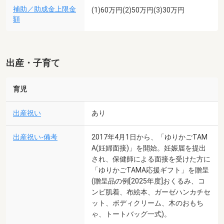
補助／助成金上限金
(1)60万円(2)50万円(3)30万円
額
出産・子育て
育児
出産祝い
あり
出産祝い-備考
2017年4月1日から、「ゆりかごTAM
A(妊婦面接)」を開始。妊娠届を提出
され、保健師による面接を受けた方に
「ゆりかごTAMA応援ギフト」を贈呈
(贈呈品の例[2025年度]おくるみ、コ
ンビ肌着、布絵本、ガーゼハンカチセ
ット、ボディクリーム、木のおもち
ゃ、トートバッグ一式)。