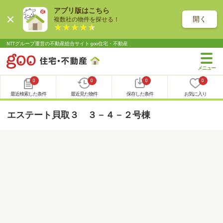
アプリ版はこちら
開く
複数社の物件を探せる！
NTTグループ運営の不動産総合サイト goo住宅・不動産
0
0
0
0
最近検索した条件
最近見た物件
保存した条件
お気に入り
エステート貝取３ ３－４－２号棟