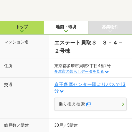
トップ
地図・環境
募集物件
マンション名
エステート貝取３ ３－４－
２号棟
住所
東京都多摩市貝取3丁目4番2号
多摩市の暮らしデータを見る
京王多摩センター駅よりバスで13
交通
分
乗り換え検索
総戸数／階建
30戸／5階建