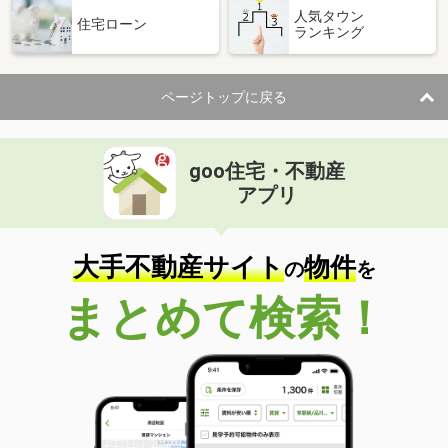
人気タウン
住宅ローン
ランキング
ページトップに戻る
goo住宅・不動産
アプリ
大手不動産サイト
物件
の
を
まとめて検索！