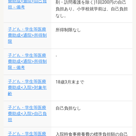
費助成<通院>自己負
剤・訪問看護を除く)1回200円の自己
担－備考
負担あり。小学校就学前は、自己負担
なし。
子ども・学生等医療
所得制限なし
費助成<通院>所得制
限
子ども・学生等医療
-
費助成<通院>所得制
限－備考
子ども・学生等医療
18歳3月末まで
費助成<入院>対象年
齢
子ども・学生等医療
自己負担なし
費助成<入院>自己負
担
子ども・学生等医療
入院時食事療養費の標準負担額の自己