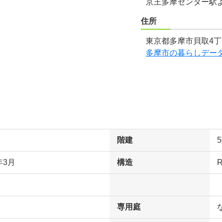
京王多摩センター駅
住所
東京都多摩市貝取4丁
多摩市の暮らしデー
階建
年3月
構造
専用庭