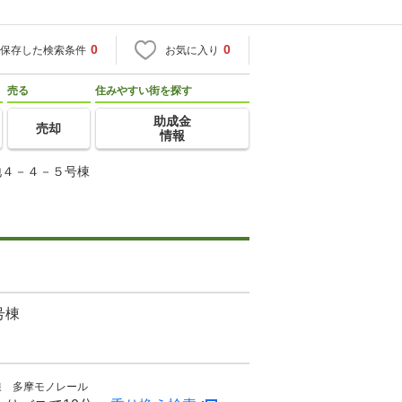
0
0
保存した検索条件
お気に入り
売る
住みやすい街を探す
助成金
売却
情報
地４－４－５号棟
号棟
線 多摩モノレール