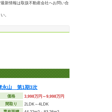
び最新情報は取扱不動産会社へお問い合
さい。
永山 第1期3次
価格
3,998万円～9,998万円
間取り
2LDK～4LDK
専有面積
44.22m
2
～83.26m
2