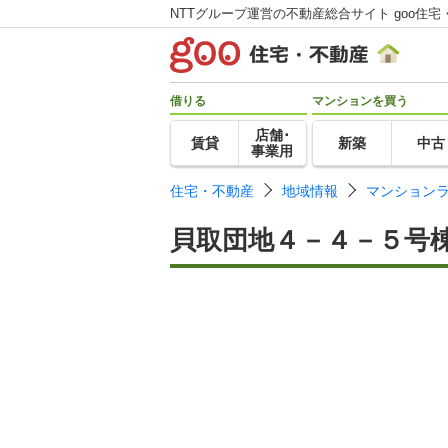
NTTグループ運営の不動産総合サイト goo住宅
借りる
マンションを買う
店舗･
賃貸
新築
中古
事業用
住宅・不動産
地域情報
マンション
貝取団地４－４－５号