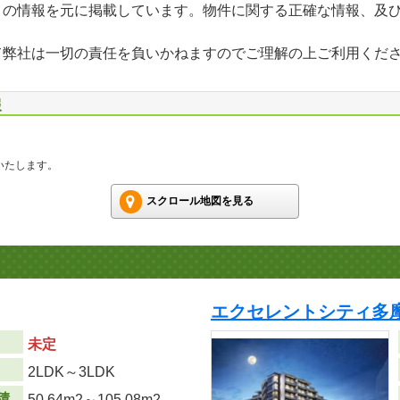
」の情報を元に掲載しています。物件に関する正確な情報、及
て弊社は一切の責任を負いかねますのでご理解の上ご利用くだ
報
いたします。
スクロール地図を見る
エクセレントシティ多摩
未定
り
2LDK～3LDK
積
50.64m
2
～105.08m
2