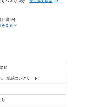
よりバスで10分
乗り換え検索
目4番5号
タを見る
5階建
RC（鉄筋コンクリート）
なし