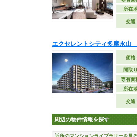
所在
交通
エクセレントシティ多摩永山 
価格
間取
専有面
所在
交通
周辺の物件情報を探す
近所のマンションライブラリーを見