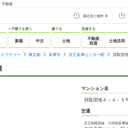
・不動産
0
最近見た物件
一戸建てを買う
建てる
投資する
不動産
新築
中古
土地
土地活用
投資
ライブラリー
東京都
多摩市
京王多摩センター駅
貝取団
棟
マンション名
貝取団地４－４－５
交通
京王相模原線 小田急多摩