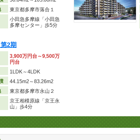
地
東京都多摩市落合１
小田急多摩線「小田急
多摩センター」歩5分
第2期
3,900万円台～9,500万
円台
り
1LDK～4LDK
積
44.15m
2
～83.26m
2
地
東京都多摩市永山２
京王相模原線「京王永
山」歩4分
る