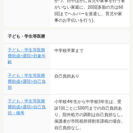
かつ、日中ほかに育児や家事を行う者
がいない家庭に、20回[多胎の方は60
回]までヘルパーを派遣し、育児や家
事のお手伝いを行う)。
子ども・学生等医療
子ども・学生等医療
中学校卒業まで
費助成<通院>対象年
齢
子ども・学生等医療
自己負担あり
費助成<通院>自己負
担
子ども・学生等医療
小学校4年生から中学校3年生は、受
費助成<通院>自己負
診1回ごとに500円までの自己負担あ
担－備考
り。院外処方の調剤は自己負担なし。
保護者が市民税所得割非課税の場合、
自己負担なし。