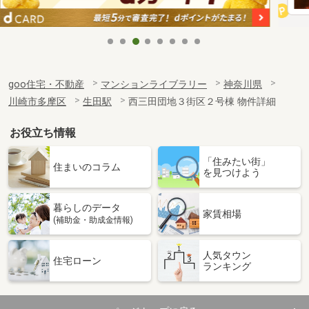
goo住宅・不動産
マンションライブラリー
神奈川県
川崎市多摩区
生田駅
西三田団地３街区２号棟 物件詳細
お役立ち情報
「住みたい街」
住まいのコラム
を見つけよう
暮らしのデータ
家賃相場
(補助金・助成金情報)
人気タウン
住宅ローン
ランキング