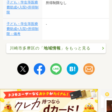
子ども・学生等医療
所得制限なし
費助成<入院>所得制
限
子ども・学生等医療
-
費助成<入院>所得制
限－備考
川崎市多摩区の「
地域情報
」をもっと見る