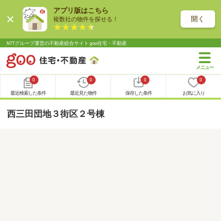
アプリ版はこちら
開く
複数社の物件を探せる！
NTTグループ運営の不動産総合サイト goo住宅・不動産
0
0
0
0
最近検索した条件
最近見た物件
保存した条件
お気に入り
西三田団地３街区２号棟