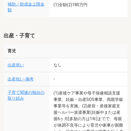
補助／助成金上限金
(1)全額(2)180万円
額
出産・子育て
育児
出産祝い
なし
出産祝い-備考
-
子育て関連の独自の
(1)産後ケア事業や母子保健相談支援
取り組み
事業、妊娠・出産SOS事業、両親学級
事業等を実施。(2)産前・産後家庭支
援ヘルパー派遣事業(妊娠中または産
後6ヶ月[多胎の方は1年]までで、母親
が体調不良等により育児や家事が困難