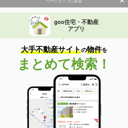
ページトップに戻る
goo住宅・不動産
アプリ
大手不動産サイト
物件
の
を
まとめて検索！