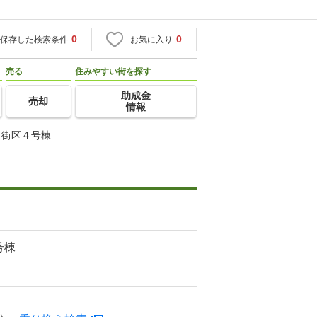
0
0
保存した検索条件
お気に入り
売る
住みやすい街を探す
助成金
売却
情報
３街区４号棟
号棟