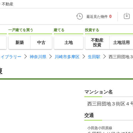
・不動産
0
最近見た物件
一戸建てを買う
建てる
投資する
不動産
新築
中古
土地
土地活用
投資
ライブラリー
神奈川県
川崎市多摩区
生田駅
西三田団地
棟
マンション名
西三田団地３街区４
交通
小田急小田原線