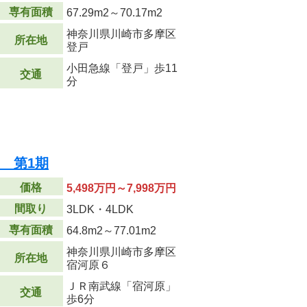
専有面積
67.29m
2
～70.17m
2
神奈川県川崎市多摩区
所在地
登戸
小田急線「登戸」歩11
交通
分
I 第1期
価格
5,498万円～7,998万円
間取り
3LDK・4LDK
専有面積
64.8m
2
～77.01m
2
神奈川県川崎市多摩区
所在地
宿河原６
ＪＲ南武線「宿河原」
交通
歩6分