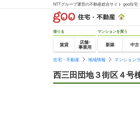
NTTグループ運営の不動産総合サイト goo住宅
借りる
マンションを買う
店舗･
賃貸
新築
中古
事業用
住宅・不動産
地域情報
マンション
西三田団地３街区４号