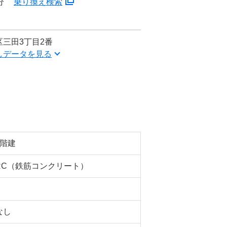
分
乗り換え検索
三田3丁目2番
しデータを見る
5階建
RC（鉄筋コンクリート）
なし