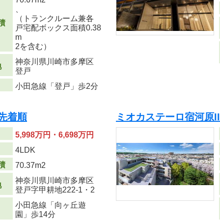
、
（トランクルーム兼各
積
戸宅配ボックス面積0.38
m
2
を含む）
神奈川県川崎市多摩区
地
登戸
小田急線「登戸」歩2分
先着順
ミオカステーロ宿河原I
5,998万円・6,698万円
り
4LDK
積
70.37m
2
神奈川県川崎市多摩区
地
登戸字甲耕地222-1・2
小田急線「向ヶ丘遊
園」歩14分