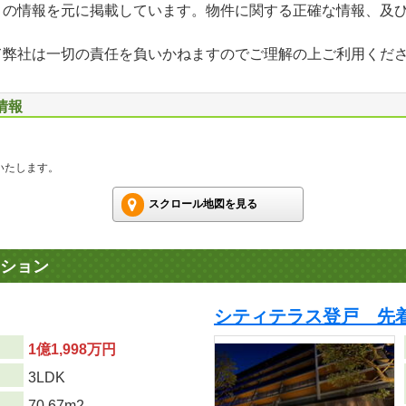
」の情報を元に掲載しています。物件に関する正確な情報、及
て弊社は一切の責任を負いかねますのでご理解の上ご利用くだ
情報
いたします。
スクロール地図を見る
ション
シティテラス登戸 先
1億1,998万円
り
3LDK
70.67m
2