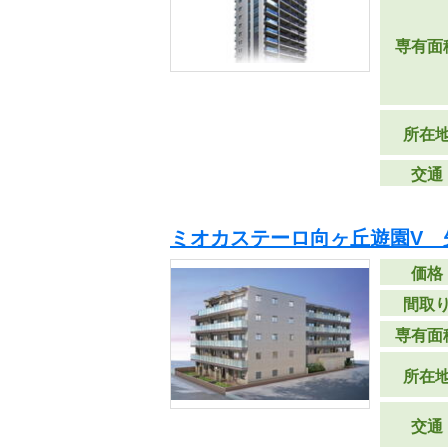
専有面
所在
交通
ミオカステーロ向ヶ丘遊園V 
価格
間取
専有面
所在
交通