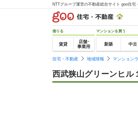
NTTグループ運営の不動産総合サイト goo住宅
借りる
マンションを買う
店舗･
賃貸
新築
中古
事業用
住宅・不動産
地域情報
マンション
西武狭山グリーンヒル