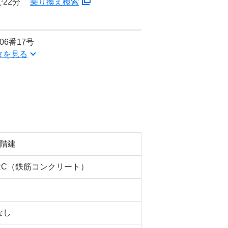
22分
乗り換え検索
6番17号
タを見る
5階建
RC（鉄筋コンクリート）
なし