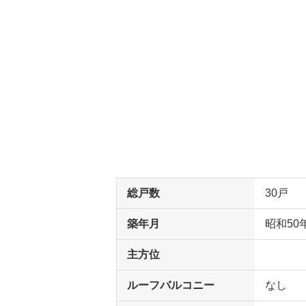
総戸数
30戸
築年月
昭和50
主方位
ルーフバルコニー
なし