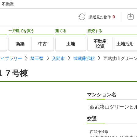
・不動産
0
最近見た物件
一戸建てを買う
建てる
投資する
不動産
新築
中古
土地
土地活用
投資
ライブラリー
埼玉県
入間市
武蔵藤沢駅
西武狭山グリー
１７号棟
マンション名
西武狭山グリーンヒ
交通
西武池袋線