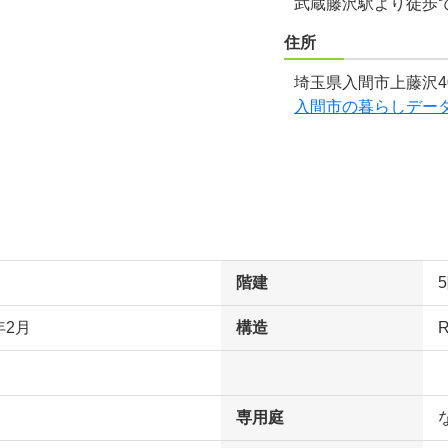
武蔵藤沢駅より徒歩で
住所
埼玉県入間市上藤沢40
入間市の暮らしデー
階建
年2月
構造
専用庭