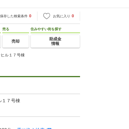
0
0
保存した検索条件
お気に入り
売る
住みやすい街を探す
助成金
売却
情報
ンヒル１７号棟
ル１７号棟