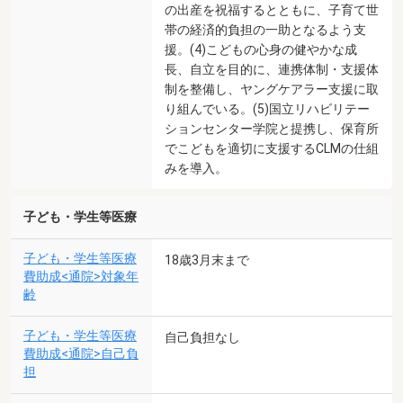
の出産を祝福するとともに、子育て世
帯の経済的負担の一助となるよう支
援。(4)こどもの心身の健やかな成
長、自立を目的に、連携体制・支援体
制を整備し、ヤングケアラー支援に取
り組んでいる。(5)国立リハビリテー
ションセンター学院と提携し、保育所
でこどもを適切に支援するCLMの仕組
みを導入。
子ども・学生等医療
子ども・学生等医療
18歳3月末まで
費助成<通院>対象年
齢
子ども・学生等医療
自己負担なし
費助成<通院>自己負
担