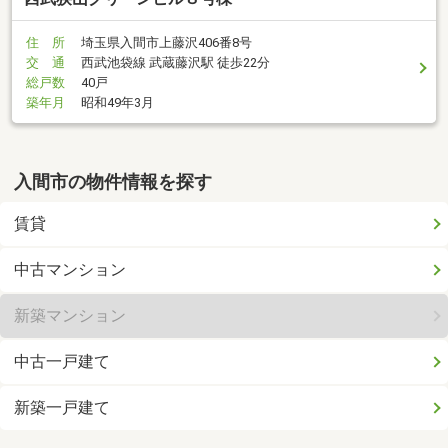
住 所
埼玉県入間市上藤沢406番8号
交 通
西武池袋線 武蔵藤沢駅 徒歩22分
総戸数
40戸
築年月
昭和49年3月
入間市の物件情報を探す
賃貸
中古マンション
新築マンション
中古一戸建て
新築一戸建て