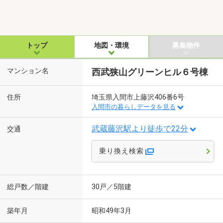
トップ
地図・環境
募集物件
マンション名
西武狭山グリーンヒル６号棟
住所
埼玉県入間市上藤沢406番6号
入間市の暮らしデータを見る
武蔵藤沢駅より徒歩で22分
交通
乗り換え検索
総戸数／階建
30戸／5階建
築年月
昭和49年3月