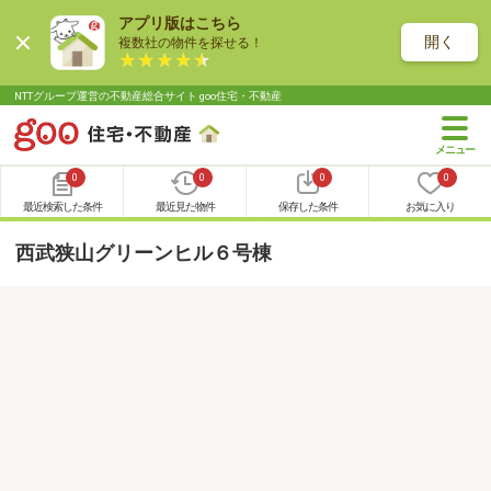
アプリ版はこちら
開く
複数社の物件を探せる！
NTTグループ運営の不動産総合サイト goo住宅・不動産
0
0
0
0
最近検索した条件
最近見た物件
保存した条件
お気に入り
西武狭山グリーンヒル６号棟