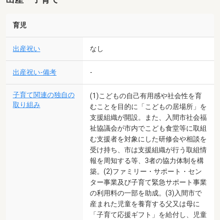
育児
出産祝い
なし
出産祝い-備考
-
子育て関連の独自の
(1)こどもの自己有用感や社会性を育
取り組み
むことを目的に「こどもの居場所」を
支援組織が開設。また、入間市社会福
祉協議会が市内でこども食堂等に取組
む支援者を対象にした研修会や相談を
受け持ち、市は支援組織が行う取組情
報を周知する等、3者の協力体制を構
築。(2)ファミリー・サポート・セン
ター事業及び子育て緊急サポート事業
の利用料の一部を助成。(3)入間市で
産まれた児童を養育する父又は母に
「子育て応援ギフト」を給付し、児童