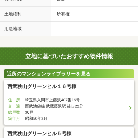
土地権利
所有権
用途地域
立地に基づいたおすすめ物件情報
近所のマンションライブラリーを見る
西武狭山グリーンヒル１６号棟
住 所
埼玉県入間市上藤沢407番16号
交 通
西武池袋線 武蔵藤沢駅 徒歩22分
総戸数
30戸
築年月
昭和50年2月
西武狭山グリーンヒル５号棟