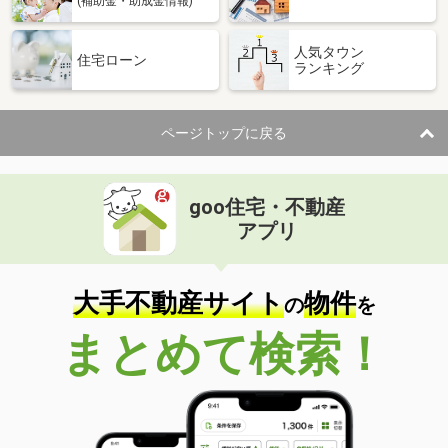
(補助金・助成金情報)
人気タウン
住宅ローン
ランキング
ページトップに戻る
goo住宅・不動産
アプリ
大手不動産サイト
物件
の
を
まとめて検索！