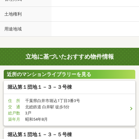
土地権利
用途地域
立地に基づいたおすすめ物件情報
近所のマンションライブラリーを見る
堀込第１団地１－３－３号棟
住 所
千葉県白井市堀込1丁目3番3号
交 通
北総鉄道 白井駅 徒歩5分
総戸数
3戸
築年月
昭和54年8月
堀込第１団地１－３－５号棟