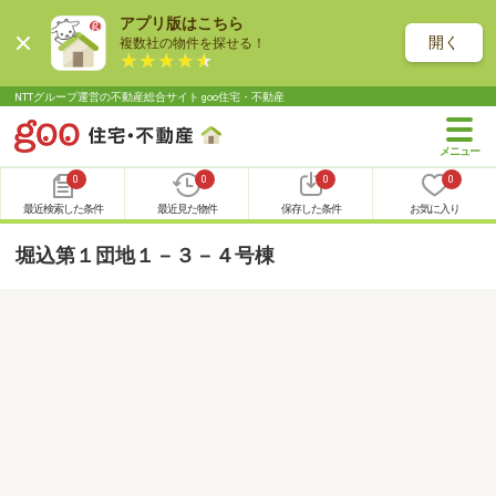
アプリ版はこちら
開く
複数社の物件を探せる！
NTTグループ運営の不動産総合サイト goo住宅・不動産
0
0
0
0
最近検索した条件
最近見た物件
保存した条件
お気に入り
堀込第１団地１－３－４号棟