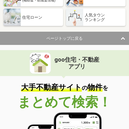
(補助金・助成金情報)
人気タウン
住宅ローン
ランキング
ページトップに戻る
goo住宅・不動産
アプリ
大手不動産サイト
物件
の
を
まとめて検索！