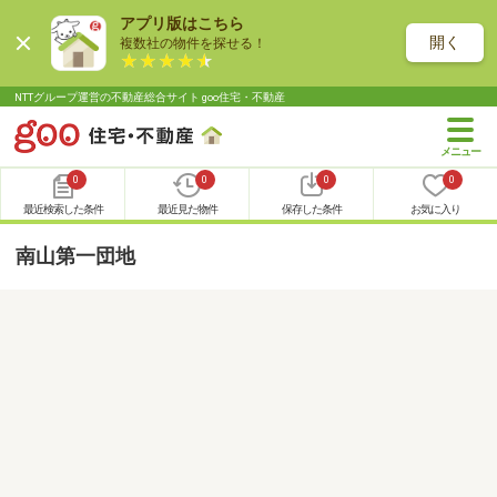
アプリ版はこちら
開く
複数社の物件を探せる！
NTTグループ運営の不動産総合サイト goo住宅・不動産
0
0
0
0
最近検索した条件
最近見た物件
保存した条件
お気に入り
南山第一団地