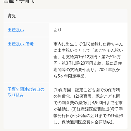
出産・子育て
育児
出産祝い
あり
出産祝い-備考
市内に出生して住民登録した赤ちゃん
に出生祝い金として「めごちゃん祝い
金」を支給第1子12万円・第2子15万
円・第3子以降20万円支給。親に居住
期間等の支給要件あり。2021年度か
ら5ヶ年限定事業。
子育て関連の独自の
(1)保育園、認定こども園での保育料
取り組み
の無償化。(2)保育園、認定こども園
での副食費の減免(月4,900円までを市
が補助)。(3)妊産婦医療費助成(母子手
帳発行日から出産の翌月までの妊産婦
に、保険適用医療費を全額助成)。