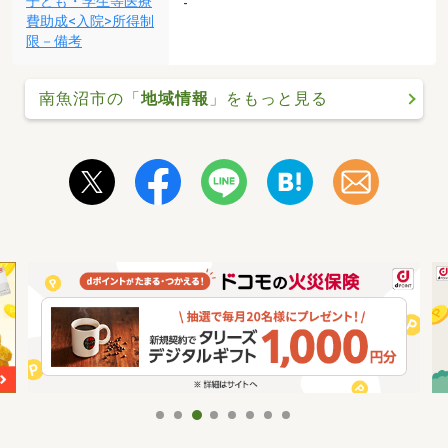
子ども・学生等医療
-
費助成<入院>所得制
限－備考
南魚沼市の「
地域情報
」をもっと見る