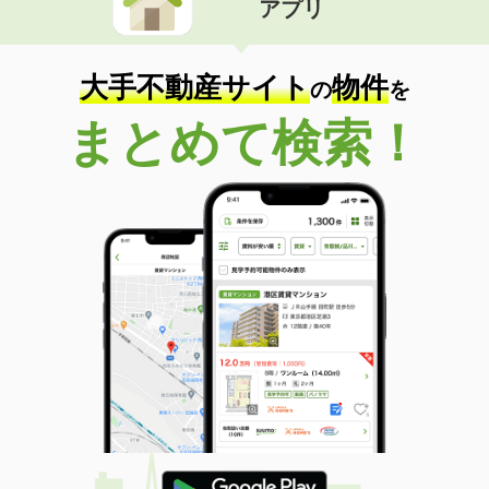
アプリ
大手不動産サイト
物件
の
を
まとめて検索！