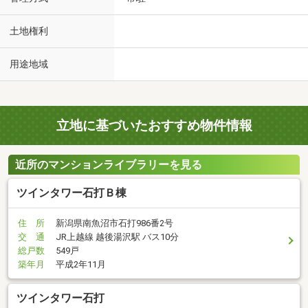
土地権利
用途地域
立地に基づいたおすすめ物件情報
近所のマンションライブラリーを見る
ツインタワー石打Ｂ棟
住 所
新潟県南魚沼市石打986番2号
交 通
JR上越線 越後湯沢駅 バス10分
総戸数
549戸
築年月
平成2年11月
ツインタワー石打