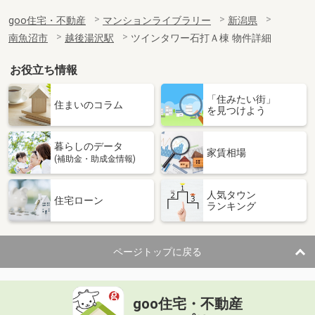
goo住宅・不動産
マンションライブラリー
新潟県
南魚沼市
越後湯沢駅
ツインタワー石打Ａ棟 物件詳細
お役立ち情報
「住みたい街」
住まいのコラム
を見つけよう
暮らしのデータ
家賃相場
(補助金・助成金情報)
人気タウン
住宅ローン
ランキング
ページトップに戻る
goo住宅・不動産