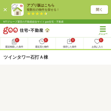
アプリ版はこちら
開く
複数社の物件を探せる！
NTTグループ運営の不動産総合サイト goo住宅・不動産
0
0
0
0
最近検索した条件
最近見た物件
保存した条件
お気に入り
ツインタワー石打Ａ棟