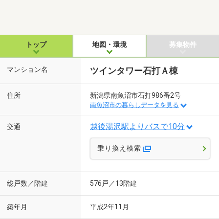
トップ
地図・環境
募集物件
マンション名
ツインタワー石打Ａ棟
住所
新潟県南魚沼市石打986番2号
南魚沼市の暮らしデータを見る
越後湯沢駅よりバスで10分
交通
乗り換え検索
総戸数／階建
576戸／13階建
築年月
平成2年11月