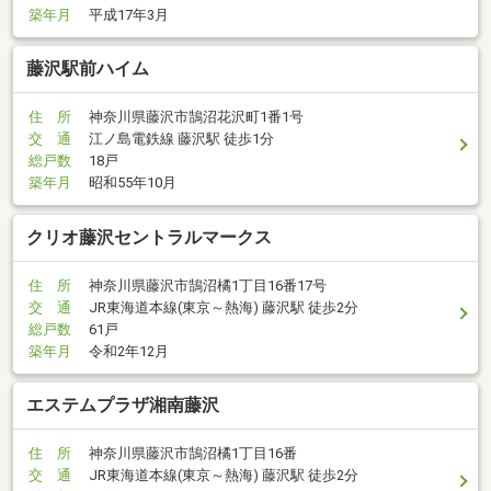
築年月
平成17年3月
藤沢駅前ハイム
住 所
神奈川県藤沢市鵠沼花沢町1番1号
交 通
江ノ島電鉄線 藤沢駅 徒歩1分
総戸数
18戸
築年月
昭和55年10月
クリオ藤沢セントラルマークス
住 所
神奈川県藤沢市鵠沼橘1丁目16番17号
交 通
JR東海道本線(東京～熱海) 藤沢駅 徒歩2分
総戸数
61戸
築年月
令和2年12月
エステムプラザ湘南藤沢
住 所
神奈川県藤沢市鵠沼橘1丁目16番
交 通
JR東海道本線(東京～熱海) 藤沢駅 徒歩2分