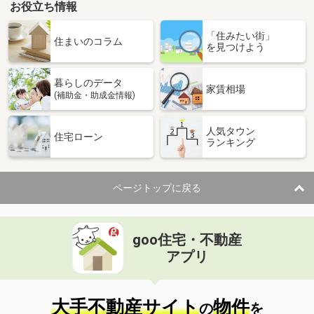
お役立ち情報
「住みたい街」
住まいのコラム
を見つけよう
暮らしのデータ
家賃相場
(補助金・助成金情報)
人気タウン
住宅ローン
ランキング
ページトップに戻る
goo住宅・不動産
アプリ
大手不動産サイト
物件
の
を