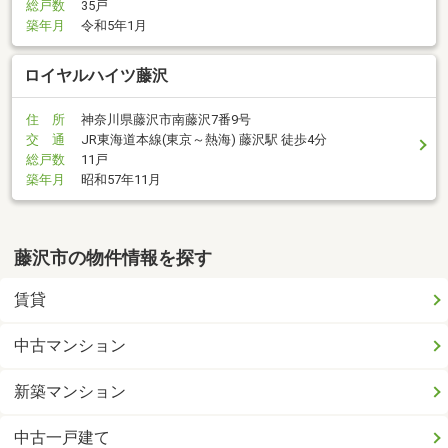
総戸数
35戸
築年月
令和5年1月
ロイヤルハイツ藤沢
住 所
神奈川県藤沢市南藤沢7番9号
交 通
JR東海道本線(東京～熱海) 藤沢駅 徒歩4分
総戸数
11戸
築年月
昭和57年11月
藤沢市の物件情報を探す
賃貸
中古マンション
新築マンション
中古一戸建て