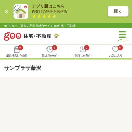
アプリ版はこちら
開く
複数社の物件を探せる！
NTTグループ運営の不動産総合サイト goo住宅・不動産
0
0
0
0
最近検索した条件
最近見た物件
保存した条件
お気に入り
サンプラザ藤沢