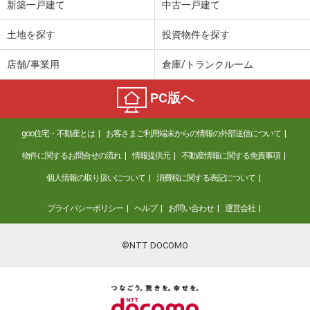
新築一戸建て
中古一戸建て
土地を探す
投資物件を探す
店舗/事業用
倉庫/トランクルーム
PC版へ
goo住宅・不動産とは
お客さまご利用端末からの情報の外部送信について
物件に関するお問合せの流れ
情報提供元
不動産情報に関する免責事項
個人情報の取り扱いについて
消費税に関する表記について
プライバシーポリシー
ヘルプ
お問い合わせ
運営会社
©NTT DOCOMO