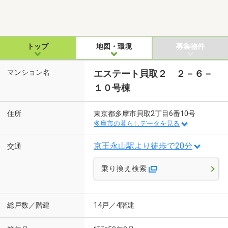
トップ
地図・環境
募集物件
マンション名
エステート貝取２ ２－６－
１０号棟
住所
東京都多摩市貝取2丁目6番10号
多摩市の暮らしデータを見る
京王永山駅より徒歩で20分
交通
乗り換え検索
総戸数／階建
14戸／4階建