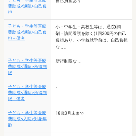
子ども・学生等医療
自己負担あり
費助成<通院>自己負
担
子ども・学生等医療
小・中学生・高校生等は、通院(調
費助成<通院>自己負
剤・訪問看護を除く)1回200円の自己
担－備考
負担あり。小学校就学前は、自己負担
なし。
子ども・学生等医療
所得制限なし
費助成<通院>所得制
限
子ども・学生等医療
-
費助成<通院>所得制
限－備考
子ども・学生等医療
18歳3月末まで
費助成<入院>対象年
齢