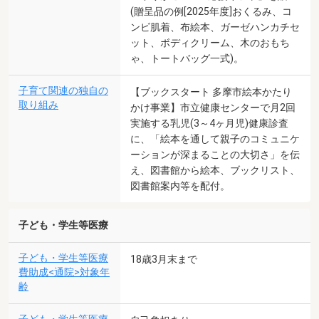
(贈呈品の例[2025年度]おくるみ、コ
ンビ肌着、布絵本、ガーゼハンカチセ
ット、ボディクリーム、木のおもち
ゃ、トートバッグ一式)。
子育て関連の独自の
【ブックスタート 多摩市絵本かたり
取り組み
かけ事業】市立健康センターで月2回
実施する乳児(3～4ヶ月児)健康診査
に、「絵本を通して親子のコミュニケ
ーションが深まることの大切さ」を伝
え、図書館から絵本、ブックリスト、
図書館案内等を配付。
子ども・学生等医療
子ども・学生等医療
18歳3月末まで
費助成<通院>対象年
齢