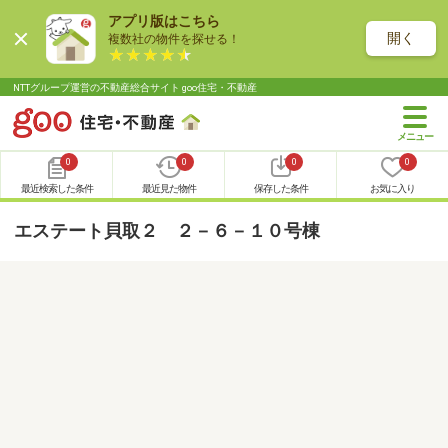
アプリ版はこちら
開く
複数社の物件を探せる！
NTTグループ運営の不動産総合サイト goo住宅・不動産
0
0
0
0
最近検索した条件
最近見た物件
保存した条件
お気に入り
エステート貝取２ ２－６－１０号棟