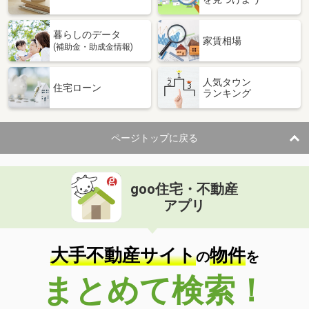
暮らしのデータ
家賃相場
(補助金・助成金情報)
人気タウン
住宅ローン
ランキング
ページトップに戻る
goo住宅・不動産
アプリ
大手不動産サイト
物件
の
を
まとめて検索！