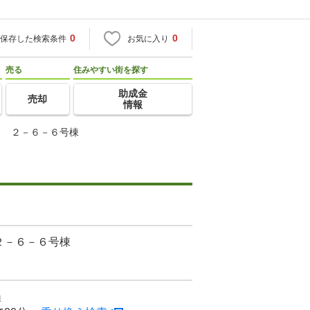
0
0
保存した検索条件
お気に入り
売る
住みやすい街を探す
助成金
売却
情報
２ ２－６－６号棟
２－６－６号棟
線