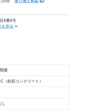
20分
乗り換え検索
目6番6号
タを見る
5階建
RC（鉄筋コンクリート）
なし