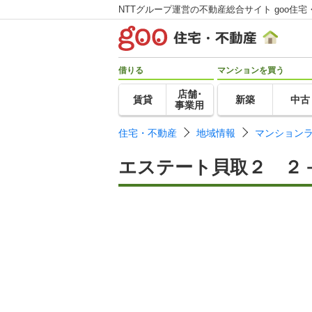
NTTグループ運営の不動産総合サイト goo住宅
借りる
マンションを買う
店舗･
賃貸
新築
中古
事業用
住宅・不動産
地域情報
マンション
エステート貝取２ ２