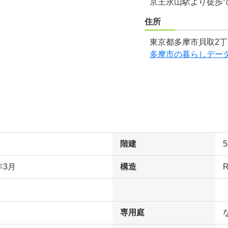
京王永山駅より徒歩で
住所
東京都多摩市貝取2丁
多摩市の暮らしデー
階建
年3月
構造
専用庭