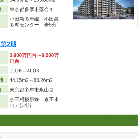
地
東京都多摩市落合１
小田急多摩線「小田急
多摩センター」歩5分
第2期
3,900万円台～9,500万
円台
り
1LDK～4LDK
積
44.15m
2
～83.26m
2
地
東京都多摩市永山２
京王相模原線「京王永
山」歩4分
る