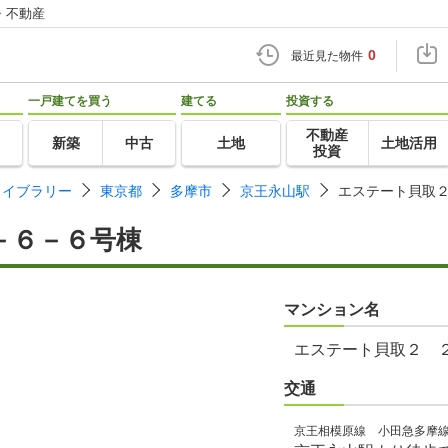
・不動産
0
最近見た物件
一戸建てを買う
建てる
投資する
不動産
新築
中古
土地
土地活用
投資
ライブラリー
東京都
多摩市
京王永山駅
エステート貝取
－６－６号棟
マンション名
エステート貝取２ 
交通
京王相模原線 小田急多摩