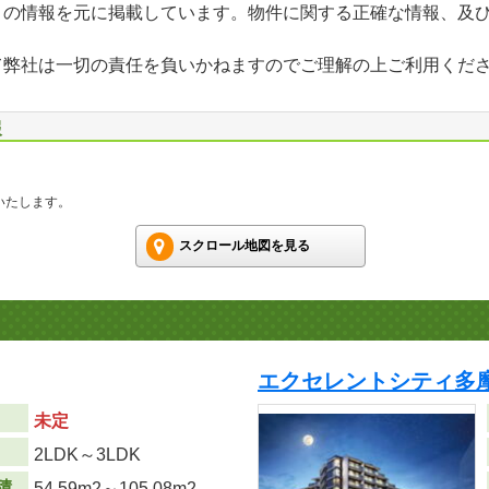
」の情報を元に掲載しています。物件に関する正確な情報、及
て弊社は一切の責任を負いかねますのでご理解の上ご利用くだ
報
いたします。
スクロール地図を見る
エクセレントシティ多摩
未定
り
2LDK～3LDK
積
54.59m
2
～105.08m
2