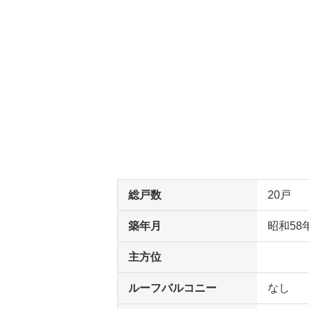
総戸数
20戸
築年月
昭和58
主方位
ルーフバルコニー
なし