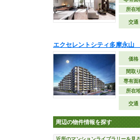
所在
交通
エクセレントシティ多摩永山 
価格
間取
専有面
所在
交通
周辺の物件情報を探す
近所のマンションライブラリーを見