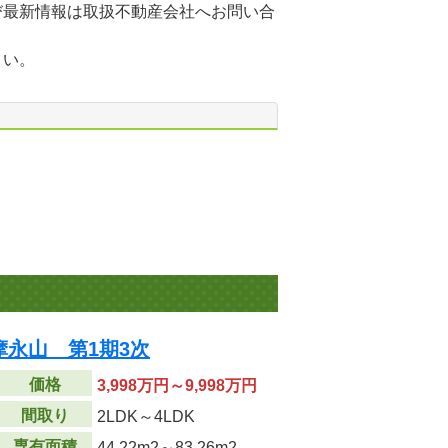
び最新情報は取扱不動産会社へお問い合
さい。
永山 第1期3次
価格
3,998万円～9,998万円
間取り
2LDK～4LDK
専有面積
44.22m
2
～83.26m
2