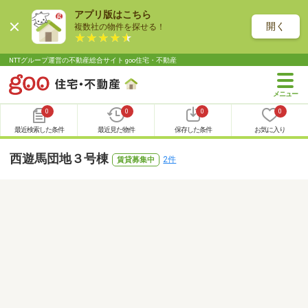
アプリ版はこちら
開く
複数社の物件を探せる！
NTTグループ運営の不動産総合サイト goo住宅・不動産
0
0
0
0
最近検索した条件
最近見た物件
保存した条件
お気に入り
西遊馬団地３号棟
2件
賃貸募集中