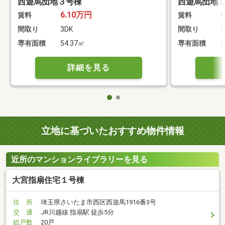
西遊馬団地３号棟
西遊馬団地
6.10万円
賃料
賃料
間取り
3DK
間取り
3
専有面積
54.37㎡
専有面積
5
詳細を見る
立地に基づいたおすすめ物件情報
近所のマンションライブラリーを見る
大宮指扇住宅１号棟
住 所
埼玉県さいたま市西区西遊馬1916番3号
交 通
JR川越線 指扇駅 徒歩5分
総戸数
20戸