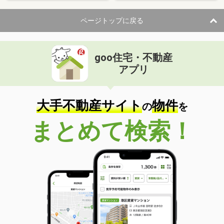
ページトップに戻る
goo住宅・不動産
アプリ
大手不動産サイト
物件
の
を
まとめて検索！