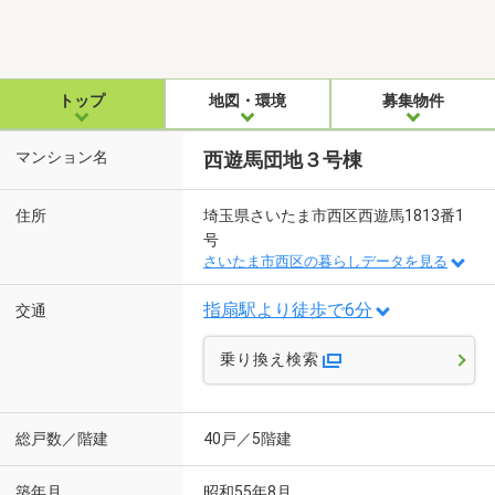
トップ
地図・環境
募集物件
マンション名
西遊馬団地３号棟
住所
埼玉県さいたま市西区西遊馬1813番1
号
さいたま市西区の暮らしデータを見る
指扇駅より徒歩で6分
交通
乗り換え検索
総戸数／階建
40戸／5階建
築年月
昭和55年8月