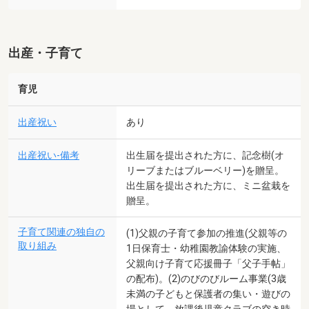
出産・子育て
育児
出産祝い
あり
出産祝い-備考
出生届を提出された方に、記念樹(オ
リーブまたはブルーベリー)を贈呈。
出生届を提出された方に、ミニ盆栽を
贈呈。
子育て関連の独自の
(1)父親の子育て参加の推進(父親等の
取り組み
1日保育士・幼稚園教諭体験の実施、
父親向け子育て応援冊子「父子手帖」
の配布)。(2)のびのびルーム事業(3歳
未満の子どもと保護者の集い・遊びの
場として、放課後児童クラブの空き時