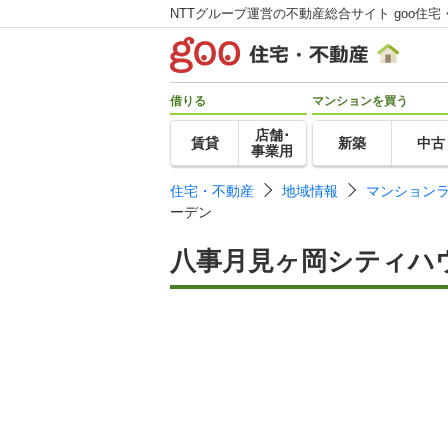
NTTグループ運営の不動産総合サイト goo住宅
借りる
マンションを買う
店舗･
賃貸
新築
中古
事業用
住宅・不動産
地域情報
マンション
ーデン
八事月見ヶ岡シティハ