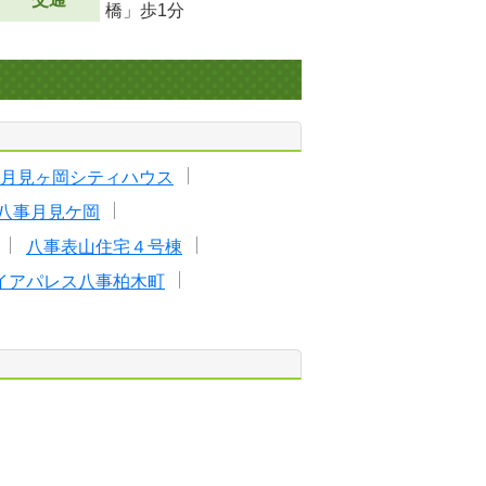
橋」歩1分
月見ヶ岡シティハウス
八事月見ケ岡
八事表山住宅４号棟
イアパレス八事柏木町