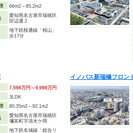
積
66m
2
～85.2m
2
愛知県名古屋市瑞穂区
地
田辺通２
地下鉄桜通線「桜山」
歩17分
順
イノバス新瑞橋フロン
7,598万円～9,998万円
り
3LDK
積
80.35m
2
～92.1m
2
愛知県名古屋市瑞穂区
地
彌富町字清水ケ岡
地下鉄名城線「総合リ