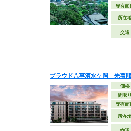
専有面
所在
交通
プラウド八事清水ケ岡 先着
価格
間取
専有面
所在
交通