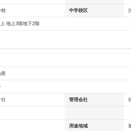
学校
中学校区
法上 地上3階地下2階
動産
シ
計社
管理会社
用途地域