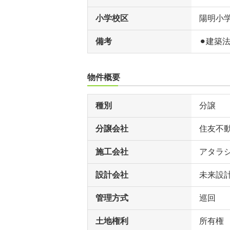
小学校区
陽明小
備考
⚫︎建築
物件概要
種別
分譲
分譲会社
住友不
施工会社
アタラ
設計会社
未来設
管理方式
巡回
土地権利
所有権