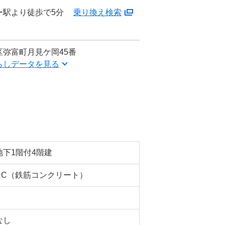
ー駅より徒歩で5分
乗り換え検索
弥富町月見ケ岡45番
らしデータを見る
地下1階付4階建
RC（鉄筋コンクリート）
なし