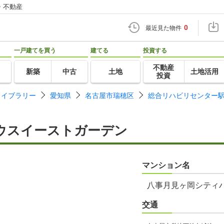
・不動産
0
最近見た物件
一戸建てを買う
建てる
投資する
不動産
新築
中古
土地
土地活用
投資
ライブラリー
愛知県
名古屋市瑞穂区
総合リハビリセンター
ウスイーストガーデン
マンション名
八事月見ヶ岡シティ
交通