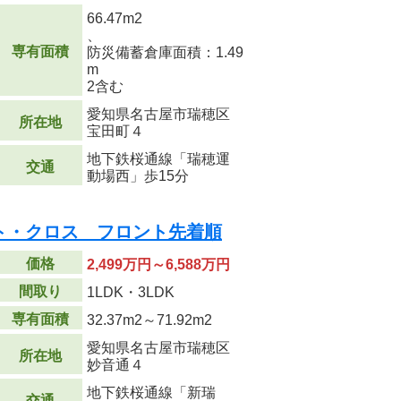
66.47m
2
、
専有面積
防災備蓄倉庫面積：1.49
m
2
含む
愛知県名古屋市瑞穂区
所在地
宝田町４
地下鉄桜通線「瑞穂運
交通
動場西」歩15分
ト・クロス フロント先着順
価格
2,499万円～6,588万円
間取り
1LDK・3LDK
専有面積
32.37m
2
～71.92m
2
愛知県名古屋市瑞穂区
所在地
妙音通４
地下鉄桜通線「新瑞
交通