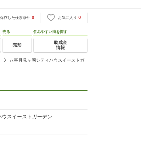
0
0
保存した検索条件
お気に入り
売る
住みやすい街を探す
助成金
売却
情報
駅
八事月見ヶ岡シティハウスイーストガ
ハウスイーストガーデン