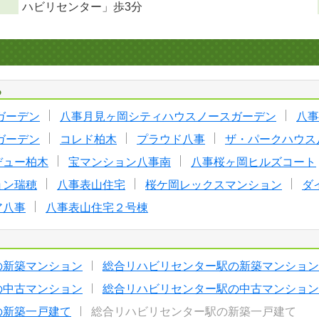
ハビリセンター」歩3分
る
ガーデン
八事月見ヶ岡シティハウスノースガーデン
八事
ガーデン
コレド柏木
プラウド八事
ザ・パークハウス
デュー柏木
宝マンション八事南
八事桜ヶ岡ヒルズコート
ョン瑞穂
八事表山住宅
桜ケ岡レックスマンション
ダ
ア八事
八事表山住宅２号棟
の新築マンション
総合リハビリセンター駅の新築マンション
の中古マンション
総合リハビリセンター駅の中古マンション
の新築一戸建て
総合リハビリセンター駅の新築一戸建て