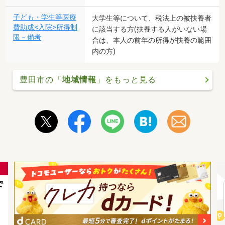
子ども・学生等医療
大学生等について、税法上の被扶養者
費助成<入院>所得制
に該当する方(扶養する人がいない場
限－備考
合は、本人の前年の所得が扶養の範囲
内の方)
豊田市の「
地域情報
」をもっと見る