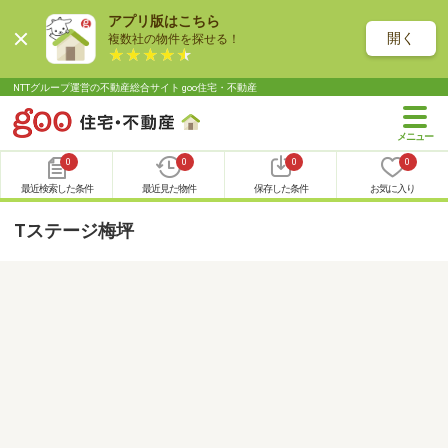
アプリ版はこちら
開く
複数社の物件を探せる！
NTTグループ運営の不動産総合サイト goo住宅・不動産
0
0
0
0
最近検索した条件
最近見た物件
保存した条件
お気に入り
Tステージ梅坪