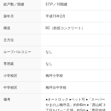
総戸数／階建
57戸／10階建
築年月
平成15年2月
構造
RC（鉄筋コンクリート）
主方位
ルーフバルコニー
なし
専用庭
なし
小学校区
梅坪小学校
中学校区
梅坪台中学校
備考
●オートロック ●ペット可 ●「スーパー
やまのぶ梅坪店」約840m ●「西山町３
丁目ちびっこ広場」約5m ●「豊田地域