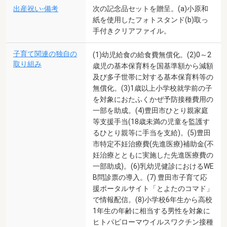
出産祝い-備考
次の記念品セットを贈呈。(a)小原和
紙を使用したフォトスタンド(b)取っ
手付きクリアファイル。
子育て関連の独自の
(1)幼児給食の給食費無償化。(2)0～2
取り組み
歳児の基本保育料を国基準額から減額
及び多子世帯に対する基本保育料等の
無償化。(3)1歳以上小学校就学前の子
を対象におたふくかぜ予防接種費用の
一部を助成。(4)豊田市ひとり親家庭
等支援手当(18歳未満の児童を監護す
るひとり親等に手当を支給)。(5)豊田
市特定不妊治療費(先進医療)補助金(不
妊治療とともに実施した先進医療費の
一部助成)。(6)乳幼児健診におけるWE
B問診票の導入。(7) 豊田市子育て応
援ポータルサイト「とよたのコマド」
で情報配信。(8)小学校6年生から高校
1年生の年齢に相当する男性を対象に
ヒトパピローマウイルスワクチン接種