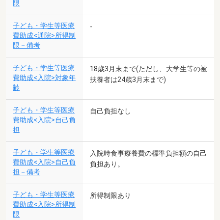
限
子ども・学生等医療
-
費助成<通院>所得制
限－備考
子ども・学生等医療
18歳3月末まで(ただし、大学生等の被
費助成<入院>対象年
扶養者は24歳3月末まで)
齢
子ども・学生等医療
自己負担なし
費助成<入院>自己負
担
子ども・学生等医療
入院時食事療養費の標準負担額の自己
費助成<入院>自己負
負担あり。
担－備考
子ども・学生等医療
所得制限あり
費助成<入院>所得制
限