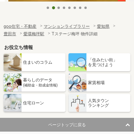
goo住宅・不動産
マンションライブラリー
愛知県
豊田市
愛環梅坪駅
Tステージ梅坪 物件詳細
お役立ち情報
「住みたい街」
住まいのコラム
を見つけよう
暮らしのデータ
家賃相場
(補助金・助成金情報)
人気タウン
住宅ローン
ランキング
ページトップに戻る