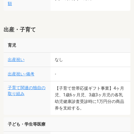
額
出産・子育て
育児
出産祝い
なし
出産祝い-備考
-
子育て関連の独自の
【子育て世帯応援ギフト事業】4ヶ月
取り組み
児、1歳6ヶ月児、3歳3ヶ月児の各乳
幼児健康診査受診時に1万円分の商品
券を支給する。
子ども・学生等医療