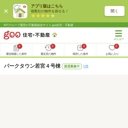
アプリ版はこちら
開く
複数社の物件を探せる！
NTTグループ運営の不動産総合サイト goo住宅・不動産
0
0
0
0
最近検索した条件
最近見た物件
保存した条件
お気に入り
パークタウン若宮４号棟
1件
賃貸募集中