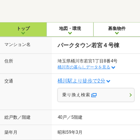
トップ
地図・環境
募集物件
マンション名
パークタウン若宮４号棟
住所
埼玉県桶川市若宮1丁目8番4号
桶川市の暮らしデータを見る
桶川駅より徒歩で2分
交通
乗り換え検索
総戸数／階建
40戸／5階建
築年月
昭和59年3月