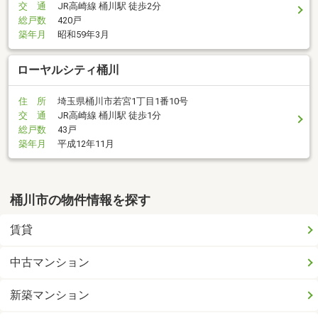
交 通
JR高崎線 桶川駅 徒歩2分
総戸数
420戸
築年月
昭和59年3月
ローヤルシティ桶川
住 所
埼玉県桶川市若宮1丁目1番10号
交 通
JR高崎線 桶川駅 徒歩1分
総戸数
43戸
築年月
平成12年11月
桶川市の物件情報を探す
賃貸
中古マンション
新築マンション