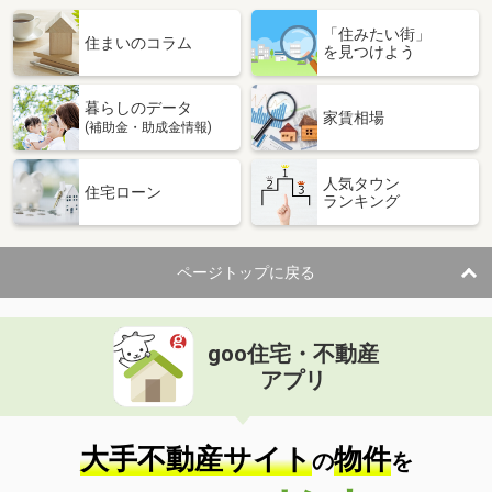
「住みたい街」
住まいのコラム
を見つけよう
暮らしのデータ
家賃相場
(補助金・助成金情報)
人気タウン
住宅ローン
ランキング
ページトップに戻る
goo住宅・不動産
アプリ
大手不動産サイト
物件
の
を